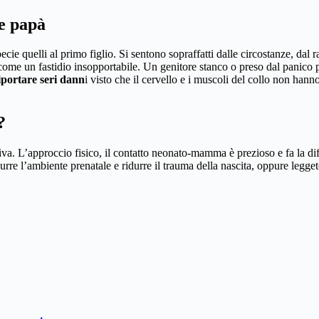
 e papà
pecie quelli al primo figlio. Si sentono sopraffatti dalle circostanze, da
come un fastidio insopportabile. Un genitore stanco o preso dal panic
portare seri dann
i visto che il cervello e i muscoli del collo non han
?
. L’approccio fisico, il contatto neonato-mamma è prezioso e fa la dif
durre l’ambiente prenatale e ridurre il trauma della nascita, oppure legg