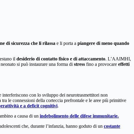
ne di sicurezza che li rilassa
e li porta a
piangere di meno quando
festano il
desiderio di contatto fisico e di attaccamento
. L’AAIMHI,
l neonato si può instaurare una forma di
stress
fino a provocare
effetti
 interferiscono con lo sviluppo dei neurotrasmettitori non
 tra le connessioni della corteccia prefrontale e le aree più primitive
erattività e a deficit cognitivi
.
ambino a causa di un
indebolimento delle difese immunitarie.
i adolescenti che, durante l’infanzia, hanno goduto di un
costante