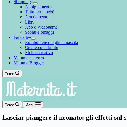
Shopping
Abbigliamento
Tutto per il bebè
Arredamento
Libri
App e Videogame
Sconti e omaggi
Fai da te
Bomboniere e biglietti nascita
Creare con i bimbi
Riciclo creativo
Mamme e lavoro
Mamme Blogger
Cerca
Cerca
Menu
Lasciar piangere il neonato: gli effetti sul 