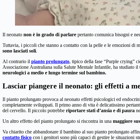
Il neonato
non è in grado di parlare
pertanto comunica bisogni e ne
Tuttavia, i piccoli che stanno a contatto con la pelle e le emozioni 
sono lasciati soli
.
Al contrario il
pianto prolungato
, tipico della fase “Purple crying” c
Associazione Australiana sulla Salute Mentale Infantile, ha studiato i
neurologici a medio e lungo termine sul bambino.
Lasciar piangere il neonato: gli effetti a 
Il pianto prolungato provoca al neonato effetti psicologici ed endocrin
completamente sviluppati. Il primo anno di vita è delicatissimo pertan
del cervello. Il piccolo potrebbe
riportare stati d’ansia e di paura
ne
Un altro effetto del pianto prolungato si riscontra in una
maggiore susc
Va chiarito che abbandonare il bambino al suo pianto prolungato affin
contatto fisico
con i genitori sono più capaci di gestire le situazioni str