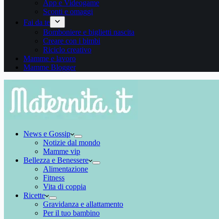
App e Videogame
Sconti e omaggi
Fai da te
Bomboniere e biglietti nascita
Creare con i bimbi
Riciclo creativo
Mamme e lavoro
Mamme Blogger
News e Gossip
Notizie dal mondo
Mamme vip
Bellezza e Benessere
Alimentazione
Fitness
Vita di coppia
Ricette
Gravidanza e allattamento
Per il tuo bambino