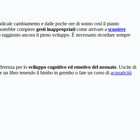
l radicale cambiamento e dalle poche ore di sonno così il pianto
o potrebbe compiere
gesti inappropriati
come arrivare a
scuotere
no raggiunto ancora il pieno sviluppo. È necessario ricordare sempre
ferenza per lo
sviluppo cognitivo ed emotivo del neonato
. Uscite di
ete un libro tenendo il bimbo in grembo o fate un corso di
acquaticità