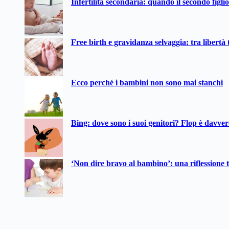
Infertilità secondaria: quando il secondo figli
risultato
Free birth e gravidanza selvaggia: tra libertà t
Ecco perché i bambini non sono mai stanchi
Bing: dove sono i suoi genitori? Flop è davve
‘Non dire bravo al bambino’: una riflessione t