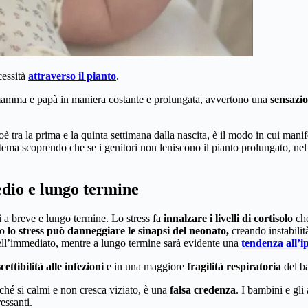
cessità
attraverso il pianto
.
di mamma e papà in maniera costante e prolungata, avvertono una
sensazio
ioè tra la prima e la quinta settimana dalla nascita, è il modo in cui mani
l tema scoprendo che se i genitori non leniscono il pianto prolungato, ne
medio e lungo termine
i a breve e lungo termine. Lo stress fa
innalzare i livelli di cortisolo
che
to
lo stress può danneggiare le sinapsi del neonato,
creando instabilità
ll’immediato, mentre a lungo termine sarà evidente una
tendenza all’ip
ettibilità alle infezioni
e in una maggiore
fragilità respiratoria
del b
ché si calmi e non cresca viziato, è una
falsa credenza
. I bambini e gl
essanti.