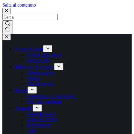
Salta
Salta al contenuto
al
contenuto
Nessun
risultato
News e Gossip
Notizie dal mondo
Mamme vip
Bellezza e Benessere
Alimentazione
Fitness
Vita di coppia
Ricette
Gravidanza e allattamento
Per il tuo bambino
Shopping
Abbigliamento
Tutto per il bebè
Arredamento
Libri