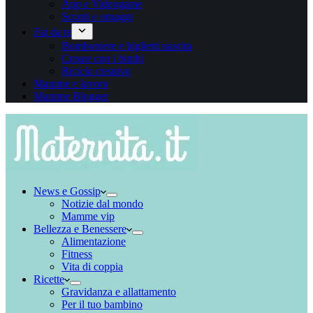
App e Videogame
Sconti e omaggi
Fai da te
Bomboniere e biglietti nascita
Creare con i bimbi
Riciclo creativo
Mamme e lavoro
Mamme Blogger
News e Gossip
Notizie dal mondo
Mamme vip
Bellezza e Benessere
Alimentazione
Fitness
Vita di coppia
Ricette
Gravidanza e allattamento
Per il tuo bambino