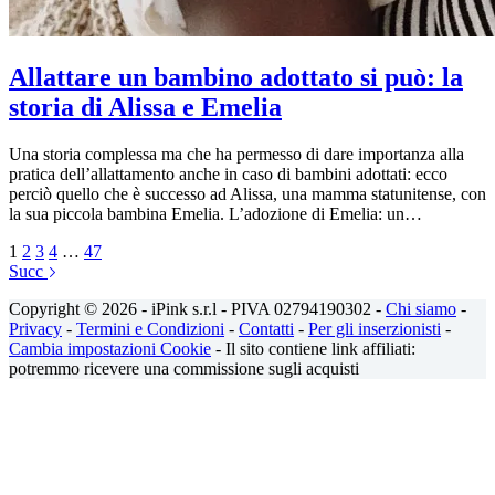
Allattare un bambino adottato si può: la
storia di Alissa e Emelia
Una storia complessa ma che ha permesso di dare importanza alla
pratica dell’allattamento anche in caso di bambini adottati: ecco
perciò quello che è successo ad Alissa, una mamma statunitense, con
la sua piccola bambina Emelia. L’adozione di Emelia: un…
1
2
3
4
…
47
Succ
Copyright © 2026 - iPink s.r.l - PIVA 02794190302 -
Chi siamo
-
Privacy
-
Termini e Condizioni
-
Contatti
-
Per gli inserzionisti
-
Cambia impostazioni Cookie
- Il sito contiene link affiliati:
potremmo ricevere una commissione sugli acquisti