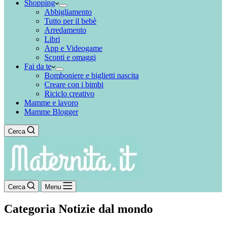
Shopping
Abbigliamento
Tutto per il bebè
Arredamento
Libri
App e Videogame
Sconti e omaggi
Fai da te
Bomboniere e biglietti nascita
Creare con i bimbi
Riciclo creativo
Mamme e lavoro
Mamme Blogger
Cerca
Cerca
Menu
Categoria
Notizie dal mondo