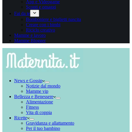
App e Videogame
Sconti e omaggi
Fai da te
Bomboniere e biglietti nascita
Creare con i bimbi
Riciclo creativo
Mamme e lavoro
Mamme Blogger
News e Gossip
Notizie dal mondo
Mamme vip
Bellezza e Benessere
Alimentazione
Fitness
Vita di coppia
Ricette
Gravidanza e allattamento
Per il tuo bambino