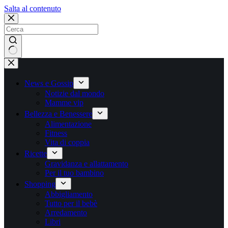
Salta
Salta al contenuto
al
contenuto
Nessun
risultato
News e Gossip
Notizie dal mondo
Mamme vip
Bellezza e Benessere
Alimentazione
Fitness
Vita di coppia
Ricette
Gravidanza e allattamento
Per il tuo bambino
Shopping
Abbigliamento
Tutto per il bebè
Arredamento
Libri