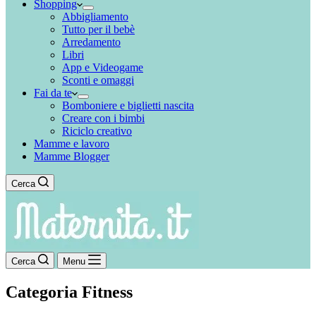
Shopping
Abbigliamento
Tutto per il bebè
Arredamento
Libri
App e Videogame
Sconti e omaggi
Fai da te
Bomboniere e biglietti nascita
Creare con i bimbi
Riciclo creativo
Mamme e lavoro
Mamme Blogger
Cerca
Cerca
Menu
Categoria
Fitness