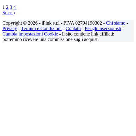
1
2
3
4
Succ
Copyright © 2026 - iPink s.r.l - PIVA 02794190302 -
Chi siamo
-
Privacy
-
Termini e Condizioni
-
Contatti
-
Per gli inserzionisti
-
Cambia impostazioni Cookie
- Il sito contiene link affiliati:
potremmo ricevere una commissione sugli acquisti