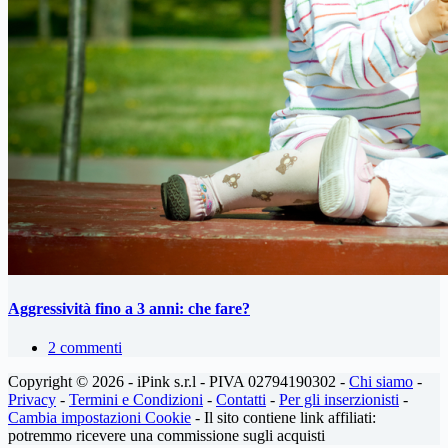
Aggressività fino a 3 anni: che fare?
2 commenti
Copyright © 2026 - iPink s.r.l - PIVA 02794190302 -
Chi siamo
-
Privacy
-
Termini e Condizioni
-
Contatti
-
Per gli inserzionisti
-
Cambia impostazioni Cookie
- Il sito contiene link affiliati:
potremmo ricevere una commissione sugli acquisti