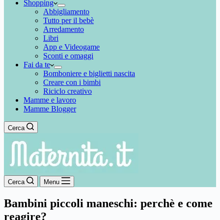
Shopping
Abbigliamento
Tutto per il bebè
Arredamento
Libri
App e Videogame
Sconti e omaggi
Fai da te
Bomboniere e biglietti nascita
Creare con i bimbi
Riciclo creativo
Mamme e lavoro
Mamme Blogger
Cerca
Cerca
Menu
Bambini piccoli maneschi: perchè e come
reagire?