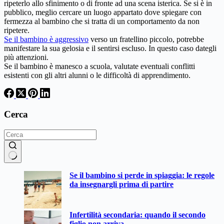
ripeterlo allo sfinimento o di fronte ad una scena isterica. Se si è in
pubblico, meglio cercare un luogo appartato dove spiegare con
fermezza al bambino che si tratta di un comportamento da non
ripetere.
Se il bambino è aggressivo
verso un fratellino piccolo, potrebbe
manifestare la sua gelosia e il sentirsi escluso. In questo caso dategli
più attenzioni.
Se il bambino è manesco a scuola, valutate eventuali conflitti
esistenti con gli altri alunni o le difficoltà di apprendimento.
Cerca
Nessun
Se il bambino si perde in spiaggia: le regole
risultato
da insegnargli prima di partire
Infertilità secondaria: quando il secondo
figlio non arriva