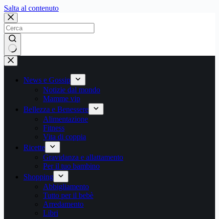
Salta
Salta al contenuto
al
contenuto
Nessun
risultato
News e Gossip
Notizie dal mondo
Mamme vip
Bellezza e Benessere
Alimentazione
Fitness
Vita di coppia
Ricette
Gravidanza e allattamento
Per il tuo bambino
Shopping
Abbigliamento
Tutto per il bebè
Arredamento
Libri