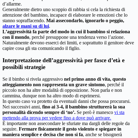
d’allarme.
Generalmente dietro uno scoppio di rabbia si cela la richiesta di
attenzione del bambino, incapace di elaborare le emozioni che lo
stanno sopraffacendo.
Mai assecondarlo, ignorarlo o peggio,
alzare le mani su di lui
.
L’aggressività fa parte del modo in cui il bambino si relaziona
con il mondo
, perché presuppone una tendenza verso l’azione.
Naturalmente devono esserci dei limiti, e soprattutto il genitore deve
capire cosa gli sta comunicando il figlio.
Interpretazione dell’aggressività per fasce d’età e
possibili strategie
Se il bimbo si rivela aggressivo
nel primo anno di vita, questo
atteggiamento non rappresenta un grave sintomo
, perché il
piccolo non ha altre modalità di opposizione. Non parla e non
cammina, dunque non ha altro modo di esprimersi.
In questo caso va protetto da eventuali danni che possa procurarsi.
Nei successivi anni,
fino ai 3-4, il bambino strutturerà la sua
personalità dicendo sempre di ‘no’.
Se però è manesco
vi sta
mettendo alla prova per vedere fino a dove può arrivare.
È importante non assecondare le sfuriate ma dargli delle regole da
seguire.
Fermare fisicamente il gesto violento e spiegare in
maniera semplice e decisa che non si fa
, anche se bisognerà