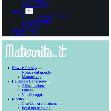
App e Videogame
Sconti e omaggi
Fai da te
Bomboniere e biglietti nascita
Creare con i bimbi
Riciclo creativo
Mamme e lavoro
Mamme Blogger
News e Gossip
Notizie dal mondo
Mamme vip
Bellezza e Benessere
Alimentazione
Fitness
Vita di coppia
Ricette
Gravidanza e allattamento
Per il tuo bambino