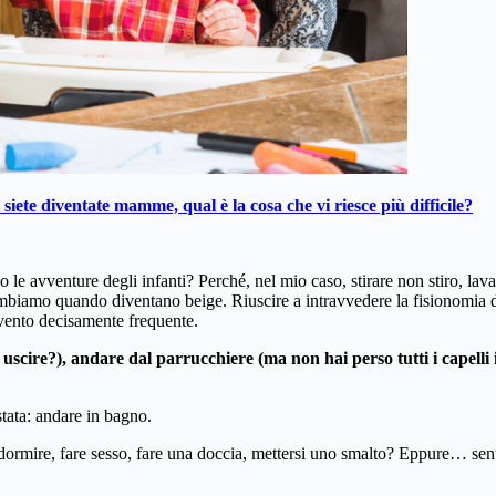
iete diventate mamme, qual è la cosa che vi riesce più difficile?
o le avventure degli infanti? Perché, nel mio caso, stirare non stiro, lava
mbiamo quando diventano beige. Riuscire a intravvedere la fisionomia del 
rvento decisamente frequente.
ò uscire?), andare dal parrucchiere (ma non hai perso tutti i capelli 
 stata: andare in bagno.
dormire, fare sesso, fare una doccia, mettersi uno smalto? Eppure… sentiv