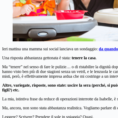
Ieri mattina una mamma sui social lanciava un sondaggio:
da quando s
Una risposta abbastanza gettonata è stata:
tenere la casa
.
Ma “tenere” nel senso di fare le pulizie… o di ristabilire la dignità dop
hanno visto ben più di due stagioni senza un vetril, e le lenzuola le ca
misti, però, è effettivamente impresa ardua che mi costringe a un inte
Altre, variegate, risposte, sono state: uscire la sera (perché, si pu
figli?) etc.
La mia, istintiva frase da reduce di operazioni interrotte da Isabelle, è
Ma, ancora, non sono stata abbastanza realistica. Vogliamo parlare di 
Leggere? Scrivere? Prendere il sole in spiaggia? Quasi.