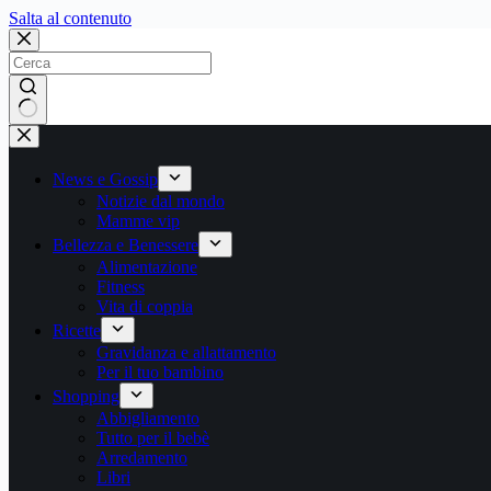
Salta
Salta al contenuto
al
contenuto
Nessun
risultato
News e Gossip
Notizie dal mondo
Mamme vip
Bellezza e Benessere
Alimentazione
Fitness
Vita di coppia
Ricette
Gravidanza e allattamento
Per il tuo bambino
Shopping
Abbigliamento
Tutto per il bebè
Arredamento
Libri