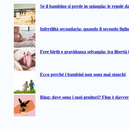
Nessun
Se il bambino si perde in spiaggia: le regole d
risultato
Infertilità secondaria: quando il secondo figli
Free birth e gravidanza selvaggia: tra libertà t
Ecco perché i bambini non sono mai stanchi
Bing: dove sono i suoi genitori? Flop è davve