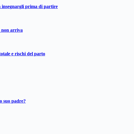
a insegnargli prima di partire
o non arriva
otale e rischi del parto
ro suo padre?