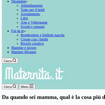
Shopping
Abbigliamento
Tutto per il bebè
Arredamento
Libri
App e Videogame
Sconti e omaggi
Fai da te
Bomboniere e biglietti nascita
Creare con i bimbi
Riciclo creativo
Mamme e lavoro
Mamme Blogger
Cerca
Cerca
Menu
Da quando sei mamma, qual è la cosa più di