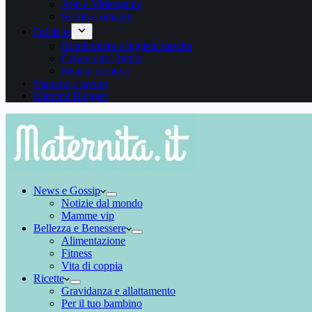
App e Videogame
Sconti e omaggi
Fai da te
Bomboniere e biglietti nascita
Creare con i bimbi
Riciclo creativo
Mamme e lavoro
Mamme Blogger
News e Gossip
Notizie dal mondo
Mamme vip
Bellezza e Benessere
Alimentazione
Fitness
Vita di coppia
Ricette
Gravidanza e allattamento
Per il tuo bambino