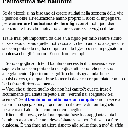
l’autostima nei bambini
Se da piccoli si ha bisogno di essere guidati nella scoperta della vita,
i genitori oltre all’educazione hanno proprio il ruolo di impegnarsi
per
aumentare l’autostima dei loro figli
con stimoli quotidiani,
attenzioni e frasi che motivano la loro sicurezza e voglia di fare.
Tra le frasi più importanti da dire a un figlio per farlo sentire sicuro
di se stesso ci sono quelle motivazionali, che lo aiutano a capire che
si è comportato bene, ha compiuto un bel gesto o si è impegnato in
qualcosa che gli fa onore. Ecco alcuni esempi:
– Sono orgoglioso di te: il bambino necessita di consensi, deve
sapere che si è comportato bene e gli adulti sono felici del suo
atteggiamento. Questo non significa che bisogna lodarlo per
qualsiasi cosa, ma quando se lo merita deve essere premiato con una
bella frase di riconoscimento.
– Vuoi che ti ripeta quello che non hai capito?: questa frase è
sicuramente più adatta rispetto a un “Perché hai sbagliato? Sei
scemo?” Se
il bambino ha fatto male un compito
o non riesce a
capire una spiegazione, il genitore ha il dovere di non farglielo
pesare ma di aiutarlo a comprendere meglio.
– Ritenta di nuovo, ce la farai: questa frase incoraggiante aiuta il
bambino a capire che non deve abbattersi se non è riuscito a fare
qualcosa. È una frase migliore rispetto alle solite frasi a mo’ di sfida