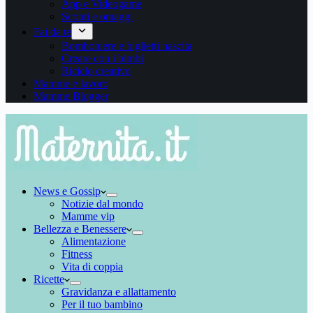
App e Videogame
Sconti e omaggi
Fai da te
Bomboniere e biglietti nascita
Creare con i bimbi
Riciclo creativo
Mamme e lavoro
Mamme Blogger
News e Gossip
Notizie dal mondo
Mamme vip
Bellezza e Benessere
Alimentazione
Fitness
Vita di coppia
Ricette
Gravidanza e allattamento
Per il tuo bambino