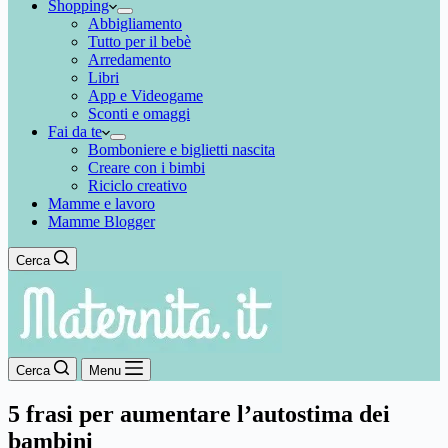
Shopping
Abbigliamento
Tutto per il bebè
Arredamento
Libri
App e Videogame
Sconti e omaggi
Fai da te
Bomboniere e biglietti nascita
Creare con i bimbi
Riciclo creativo
Mamme e lavoro
Mamme Blogger
Cerca
Cerca
Menu
5 frasi per aumentare l’autostima dei
bambini