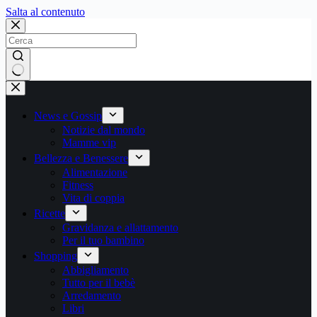
Salta
Salta al contenuto
al
contenuto
Nessun
risultato
News e Gossip
Notizie dal mondo
Mamme vip
Bellezza e Benessere
Alimentazione
Fitness
Vita di coppia
Ricette
Gravidanza e allattamento
Per il tuo bambino
Shopping
Abbigliamento
Tutto per il bebè
Arredamento
Libri