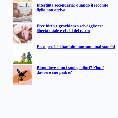
Infertilità secondaria: quando il secondo
figlio non arriva
Free birth e gravidanza selvaggia: tra
libertà totale e rischi del parto
Ecco perché i bambini non sono mai stanchi
Bing: dove sono i suoi genitori? Flop è
davvero suo padre?