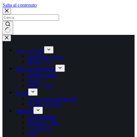
Salta
Salta al contenuto
al
contenuto
Nessun
risultato
News e Gossip
Notizie dal mondo
Mamme vip
Bellezza e Benessere
Alimentazione
Fitness
Vita di coppia
Ricette
Gravidanza e allattamento
Per il tuo bambino
Shopping
Abbigliamento
Tutto per il bebè
Arredamento
Libri