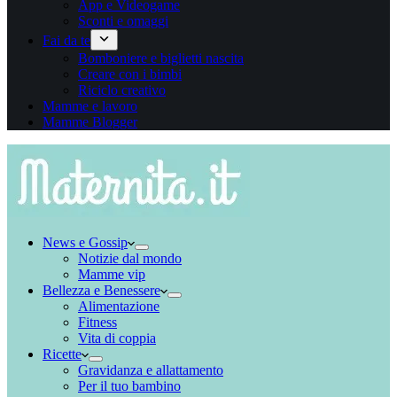
App e Videogame
Sconti e omaggi
Fai da te
Bomboniere e biglietti nascita
Creare con i bimbi
Riciclo creativo
Mamme e lavoro
Mamme Blogger
News e Gossip
Notizie dal mondo
Mamme vip
Bellezza e Benessere
Alimentazione
Fitness
Vita di coppia
Ricette
Gravidanza e allattamento
Per il tuo bambino