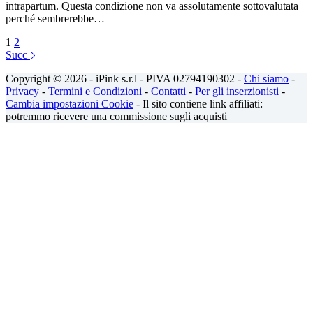
intrapartum. Questa condizione non va assolutamente sottovalutata
perché sembrerebbe…
1
2
Succ
Copyright © 2026 - iPink s.r.l - PIVA 02794190302 -
Chi siamo
-
Privacy
-
Termini e Condizioni
-
Contatti
-
Per gli inserzionisti
-
Cambia impostazioni Cookie
- Il sito contiene link affiliati:
potremmo ricevere una commissione sugli acquisti