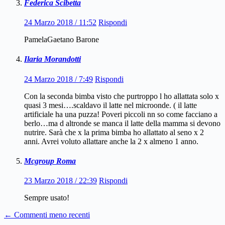
Federica Scibetta
24 Marzo 2018 / 11:52
Rispondi
PamelaGaetano Barone
Ilaria Morandotti
24 Marzo 2018 / 7:49
Rispondi
Con la seconda bimba visto che purtroppo l ho allattata solo x
quasi 3 mesi….scaldavo il latte nel microonde. ( il latte
artificiale ha una puzza! Poveri piccoli nn so come facciano a
berlo…ma d altronde se manca il latte della mamma si devono
nutrire. Sarà che x la prima bimba ho allattato al seno x 2
anni. Avrei voluto allattare anche la 2 x almeno 1 anno.
Mcgroup Roma
23 Marzo 2018 / 22:39
Rispondi
Sempre usato!
Navigazione
← Commenti meno recenti
dei