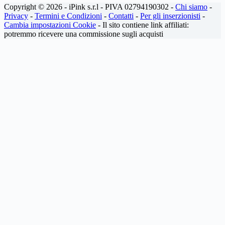
Copyright © 2026 - iPink s.r.l - PIVA 02794190302 -
Chi siamo
-
commenti
Privacy
-
Termini e Condizioni
-
Contatti
-
Per gli inserzionisti
-
Cambia impostazioni Cookie
- Il sito contiene link affiliati:
potremmo ricevere una commissione sugli acquisti