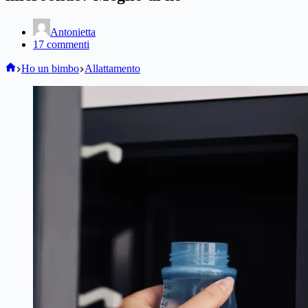
Antonietta
17 commenti
Home
Ho un bimbo
Allattamento