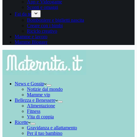
App e Videogame
Sconti e omaggi
Fai da te
Bomboniere e biglietti nascita
Creare con i bimbi
Riciclo creativo
Mamme e lavoro
Mamme Blogger
News e Gossip
Notizie dal mondo
Mamme vip
Bellezza e Benessere
Alimentazione
Fitness
Vita di coppia
Ricette
Gravidanza e allattamento
Per il tuo bambino