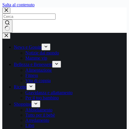
Salta
Salta al contenuto
al
contenuto
Nessun
risultato
News e Gossip
Notizie dal mondo
Mamme vip
Bellezza e Benessere
Alimentazione
Fitness
Vita di coppia
Ricette
Gravidanza e allattamento
Per il tuo bambino
Shopping
Abbigliamento
Tutto per il bebè
Arredamento
Libri