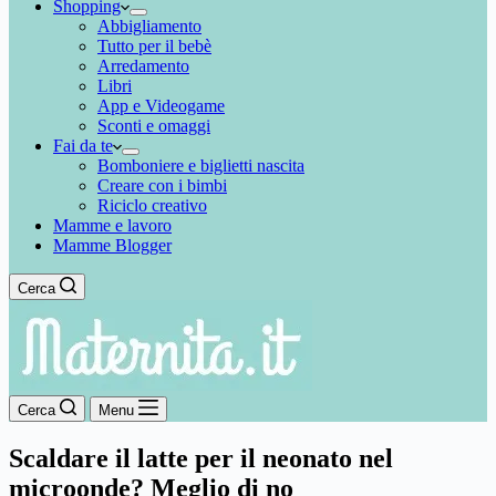
Shopping
Abbigliamento
Tutto per il bebè
Arredamento
Libri
App e Videogame
Sconti e omaggi
Fai da te
Bomboniere e biglietti nascita
Creare con i bimbi
Riciclo creativo
Mamme e lavoro
Mamme Blogger
Cerca
Cerca
Menu
Scaldare il latte per il neonato nel
microonde? Meglio di no