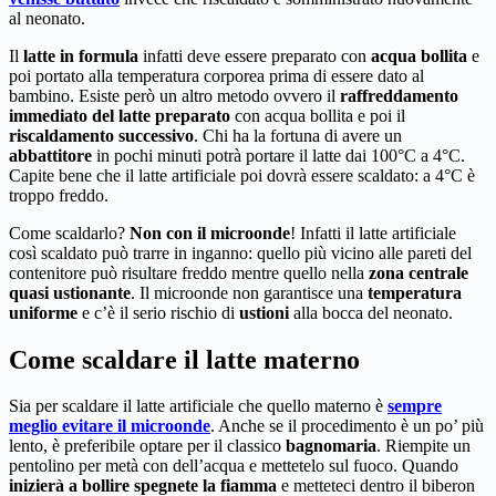
al neonato.
Il
latte in formula
infatti deve essere preparato con
acqua bollita
e
poi portato alla temperatura corporea prima di essere dato al
bambino. Esiste però un altro metodo ovvero il
raffreddamento
immediato del latte preparato
con acqua bollita e poi il
riscaldamento successivo
. Chi ha la fortuna di avere un
abbattitore
in pochi minuti potrà portare il latte dai 100°C a 4°C.
Capite bene che il latte artificiale poi dovrà essere scaldato: a 4°C è
troppo freddo.
Come scaldarlo?
Non con il microonde
! Infatti il latte artificiale
così scaldato può trarre in inganno: quello più vicino alle pareti del
contenitore può risultare freddo mentre quello nella
zona centrale
quasi ustionante
. Il microonde non garantisce una
temperatura
uniforme
e c’è il serio rischio di
ustioni
alla bocca del neonato.
Come scaldare il latte materno
Sia per scaldare il latte artificiale che quello materno è
sempre
meglio evitare il microonde
. Anche se il procedimento è un po’ più
lento, è preferibile optare per il classico
bagnomaria
. Riempite un
pentolino per metà con dell’acqua e mettetelo sul fuoco. Quando
inizierà a bollire spegnete la fiamma
e metteteci dentro il biberon