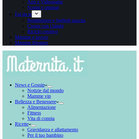
App e Videogame
Sconti e omaggi
Fai da te
Bomboniere e biglietti nascita
Creare con i bimbi
Riciclo creativo
Mamme e lavoro
Mamme Blogger
News e Gossip
Notizie dal mondo
Mamme vip
Bellezza e Benessere
Alimentazione
Fitness
Vita di coppia
Ricette
Gravidanza e allattamento
Per il tuo bambino