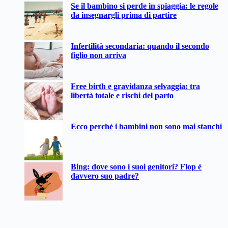
Se il bambino si perde in spiaggia: le regole
risultato
da insegnargli prima di partire
Infertilità secondaria: quando il secondo
figlio non arriva
Free birth e gravidanza selvaggia: tra
libertà totale e rischi del parto
Ecco perché i bambini non sono mai stanchi
Bing: dove sono i suoi genitori? Flop è
davvero suo padre?