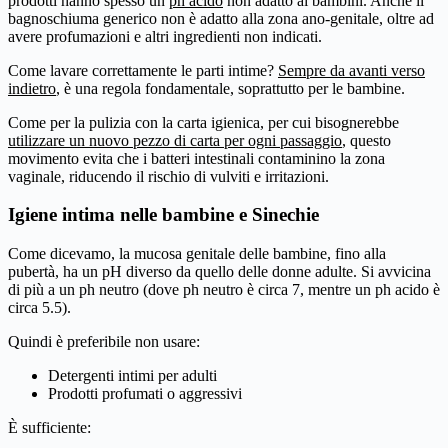
prodotti hanno spesso un
ph acido
non adatto ai bambini. Anche il
bagnoschiuma generico non è adatto alla zona ano-genitale, oltre ad
avere profumazioni e altri ingredienti non indicati.
Come lavare correttamente le parti intime?
Sempre da avanti verso
indietro
, è una regola fondamentale, soprattutto per le bambine.
Come per la pulizia con la carta igienica, per cui bisognerebbe
utilizzare un nuovo pezzo di carta per ogni passaggio
, questo
movimento evita che i batteri intestinali contaminino la zona
vaginale, riducendo il rischio di vulviti e irritazioni.
Igiene intima nelle bambine e Sinechie
Come dicevamo, la mucosa genitale delle bambine, fino alla
pubertà, ha un pH diverso da quello delle donne adulte. Si avvicina
di più a un ph neutro (dove ph neutro è circa 7, mentre un ph acido è
circa 5.5).
Quindi è preferibile non usare:
Detergenti intimi per adulti
Prodotti profumati o aggressivi
È sufficiente: