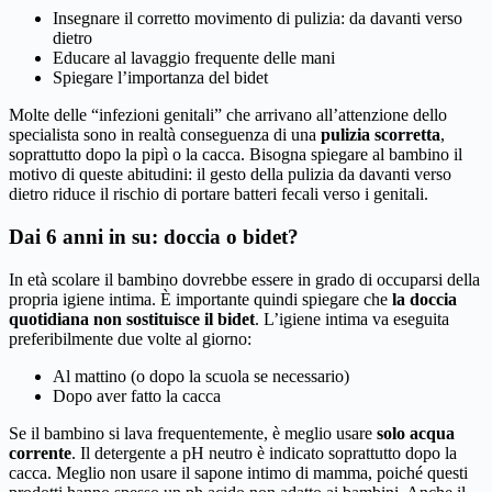
Insegnare il corretto movimento di pulizia: da davanti verso
dietro
Educare al lavaggio frequente delle mani
Spiegare l’importanza del bidet
Molte delle “infezioni genitali” che arrivano all’attenzione dello
specialista sono in realtà conseguenza di una
pulizia scorretta
,
soprattutto dopo la pipì o la cacca. Bisogna spiegare al bambino il
motivo di queste abitudini: il gesto della pulizia da davanti verso
dietro riduce il rischio di portare batteri fecali verso i genitali.
Dai 6 anni in su: doccia o bidet?
In età scolare il bambino dovrebbe essere in grado di occuparsi della
propria igiene intima. È importante quindi spiegare che
la doccia
quotidiana non sostituisce il bidet
. L’igiene intima va eseguita
preferibilmente due volte al giorno:
Al mattino (o dopo la scuola se necessario)
Dopo aver fatto la cacca
Se il bambino si lava frequentemente, è meglio usare
solo acqua
corrente
. Il detergente a pH neutro è indicato soprattutto dopo la
cacca. Meglio non usare il sapone intimo di mamma, poiché questi