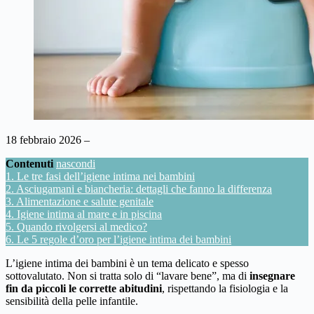
18 febbraio 2026 –
Contenuti
nascondi
1.
Le tre fasi dell’igiene intima nei bambini
2.
Asciugamani e biancheria: dettagli che fanno la differenza
3.
Alimentazione e salute genitale
4.
Igiene intima al mare e in piscina
5.
Quando rivolgersi al medico?
6.
Le 5 regole d’oro per l’igiene intima dei bambini
L’igiene intima dei bambini è un tema delicato e spesso
sottovalutato. Non si tratta solo di “lavare bene”, ma di
insegnare
fin da piccoli le corrette abitudini
, rispettando la fisiologia e la
sensibilità della pelle infantile.