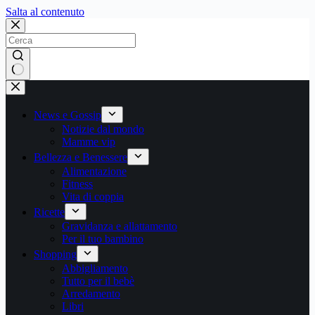
Salta
Salta al contenuto
al
contenuto
Nessun
risultato
News e Gossip
Notizie dal mondo
Mamme vip
Bellezza e Benessere
Alimentazione
Fitness
Vita di coppia
Ricette
Gravidanza e allattamento
Per il tuo bambino
Shopping
Abbigliamento
Tutto per il bebè
Arredamento
Libri