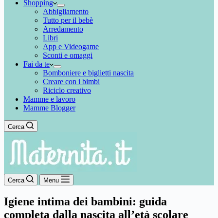
Shopping
Abbigliamento
Tutto per il bebè
Arredamento
Libri
App e Videogame
Sconti e omaggi
Fai da te
Bomboniere e biglietti nascita
Creare con i bimbi
Riciclo creativo
Mamme e lavoro
Mamme Blogger
Cerca
Cerca
Menu
Igiene intima dei bambini: guida
completa dalla nascita all’età scolare