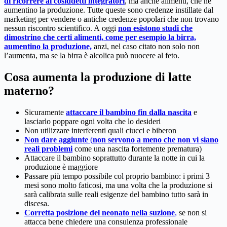
di ricorrere ai cosiddetti integratori
, ma anche alimenti, che ne
aumentino la produzione. Tutte queste sono credenze instillate dal
marketing per vendere o antiche credenze popolari che non trovano
nessun riscontro scientifico. A oggi
non esistono studi che
dimostrino che certi alimenti, come per esempio la birra,
aumentino la produzione,
anzi, nel caso citato non solo non
l’aumenta, ma se la birra è alcolica può nuocere al feto.
Cosa aumenta la produzione di latte
materno?
Sicuramente
attaccare il bambino
fin dalla nascita
e
lasciarlo poppare ogni volta che lo desideri
Non utilizzare interferenti quali ciucci e biberon
Non dare aggiunte
(
non servono a meno che non vi siano
reali problemi
come una nascita fortemente prematura)
Attaccare il bambino soprattutto durante la notte in cui la
produzione è maggiore
Passare più tempo possibile col proprio bambino: i primi 3
mesi sono molto faticosi, ma una volta che la produzione si
sarà calibrata sulle reali esigenze del bambino tutto sarà in
discesa.
Corretta posizione del neonato nella suzione
,
se non si
attacca bene chiedere una consulenza professionale