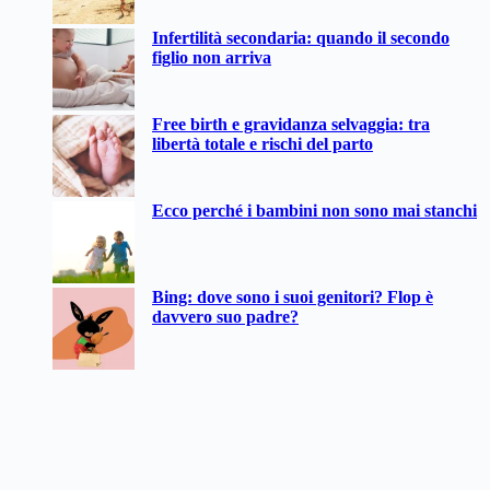
Infertilità secondaria: quando il secondo
figlio non arriva
Free birth e gravidanza selvaggia: tra
libertà totale e rischi del parto
Ecco perché i bambini non sono mai stanchi
Bing: dove sono i suoi genitori? Flop è
davvero suo padre?