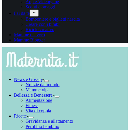
App e Videogame
Sconti e omaggi
Fai da te
Bomboniere e biglietti nascita
Creare con i bimbi
Riciclo creativo
Mamme e lavoro
Mamme Blogger
News e Gossip
Notizie dal mondo
Mamme vip
Bellezza e Benessere
Alimentazione
Fitness
Vita di coppia
Ricette
Gravidanza e allattamento
Per il tuo bambino