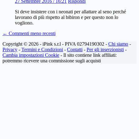
27 Settembre 2016 / 16:21
Rispondi
Si deve insistere con i neonati per allattare al seno perché
lavorano di più rispetto al bibiron e per questo non lo
vogliono.
Navigazione
← Commenti meno recenti
dei
Copyright © 2026 - iPink s.r.l - PIVA 02794190302 -
Chi siamo
-
commenti
Privacy
-
Termini e Condizioni
-
Contatti
-
Per gli inserzionisti
-
Cambia impostazioni Cookie
- Il sito contiene link affiliati:
potremmo ricevere una commissione sugli acquisti