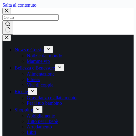
Salta
Salta al contenuto
al
contenuto
Nessun
risultato
News e Gossip
Notizie dal mondo
Mamme vip
Bellezza e Benessere
Alimentazione
Fitness
Vita di coppia
Ricette
Gravidanza e allattamento
Per il tuo bambino
Shopping
Abbigliamento
Tutto per il bebè
Arredamento
Libri