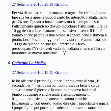
27 Settembre 2016 / 20:39
Rispondi
Per via di una tac e due risonanze magnetiche che ho dovuto
fare alla testa appena dopo il parto ho interrotto l’allattamento
per 24 ore. Questo o forse lo stress mo ha compromesso
l’allattamento quindi ho dovuto introdurre l’artificiale. Ora da
10 gg riesco a fare allattamento esclusivo al seno. Il latte è
tornato anche perché la mia bimba si attacca bene e stimola la
produzione. Pesando oggi però ho visto che è aumentata solo
100 gr da quando ho smesso l’artificiale. Devo
preoccuparmi??? Giovedì vado da pediatra e temo mi faccia
introdurre di nuovo artificiale… 🙁
Catherine Lo Medico
27 Settembre 2016 / 19:45
Rispondi
Io ho allattato il primo figlio per il primo anno di vita , la
seconda per 4 mesi quasi 5….non cresceva bene e stava
attaccata tutto il giorno e la notte non potevo badare al
bimbo , cucinare o anche andare semplicemente in
bagno…..ero psicologicamente distrutta e anche
fisicamente….con questo voglio dire che l’importante è amare
i propri figli e poi purtroppo subentrano lavoro e tante altre