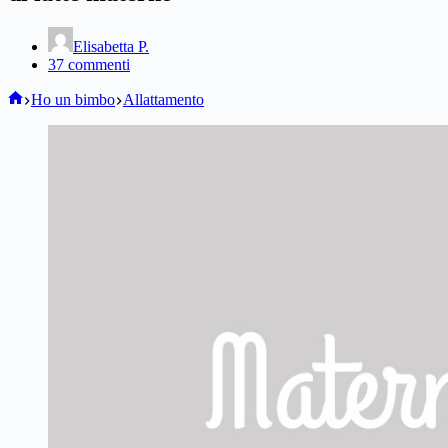
Elisabetta P.
37 commenti
Home
Ho un bimbo
Allattamento