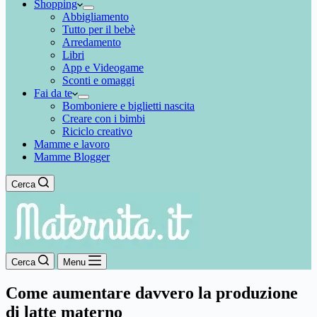
Shopping
Abbigliamento
Tutto per il bebè
Arredamento
Libri
App e Videogame
Sconti e omaggi
Fai da te
Bomboniere e biglietti nascita
Creare con i bimbi
Riciclo creativo
Mamme e lavoro
Mamme Blogger
Cerca
Cerca
Menu
Come aumentare davvero la produzione
di latte materno