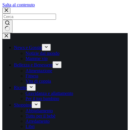
Salta
Salta al contenuto
al
contenuto
Nessun
risultato
News e Gossip
Notizie dal mondo
Mamme vip
Bellezza e Benessere
Alimentazione
Fitness
Vita di coppia
Ricette
Gravidanza e allattamento
Per il tuo bambino
Shopping
Abbigliamento
Tutto per il bebè
Arredamento
Libri