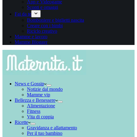
App e Videogame
Sconti e omaggi
Fai da te
Bomboniere e biglietti nascita
Creare con i bimbi
Riciclo creativo
Mamme e lavoro
Mamme Blogger
News e Gossip
Notizie dal mondo
Mamme vip
Bellezza e Benessere
Alimentazione
Fitness
Vita di coppia
Ricette
Gravidanza e allattamento
Per il tuo bambino