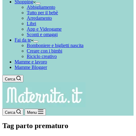
Shopping
Abbigliamento
Tutto per il bebè
Arredamento
Libri
App e Videogame
Sconti e omaggi
Fai da te
Bomboniere e biglietti nascita
Creare con i bimbi
Riciclo creativo
Mamme e lavoro
Mamme Blogger
Cerca
Cerca
Menu
Tag
parto prematuro