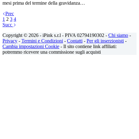
mesi prima del termine della gravidanza…
Prec
1
2
3
4
Succ
Copyright © 2026 - iPink s.r.l - PIVA 02794190302 -
Chi siamo
-
Privacy
-
Termini e Condizioni
-
Contatti
-
Per gli inserzionisti
-
Cambia impostazioni Cookie
- Il sito contiene link affiliati:
potremmo ricevere una commissione sugli acquisti