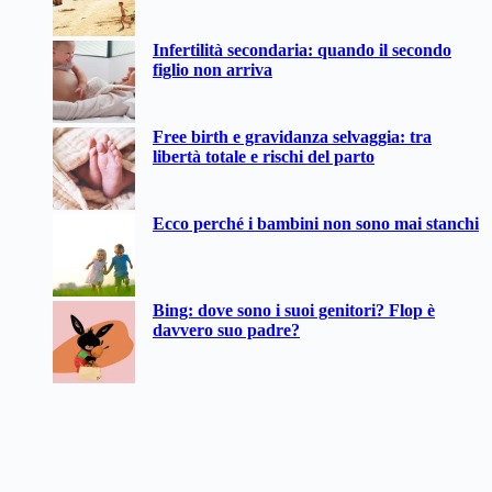
Infertilità secondaria: quando il secondo
figlio non arriva
Free birth e gravidanza selvaggia: tra
libertà totale e rischi del parto
Ecco perché i bambini non sono mai stanchi
Bing: dove sono i suoi genitori? Flop è
davvero suo padre?