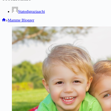
Statodigraziaachi
Home
Mamme Blogger