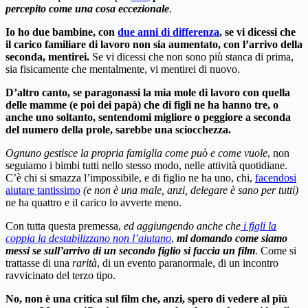
percepito come una cosa eccezionale
.
Io ho due bambine, con
due anni di differenza
, se vi dicessi che
il carico familiare di lavoro non sia aumentato, con l’arrivo della
seconda, mentirei.
Se vi dicessi che non sono più stanca di prima,
sia fisicamente che mentalmente, vi mentirei di nuovo.
D’altro canto, se paragonassi la mia mole di lavoro con quella
delle mamme (e poi dei papà) che di figli ne ha hanno tre, o
anche uno soltanto, sentendomi migliore o peggiore a seconda
del numero della prole, sarebbe una sciocchezza.
Ognuno gestisce la propria famiglia come può e come vuole
, non
seguiamo i bimbi tutti nello stesso modo, nelle attività quotidiane.
C’è chi si smazza l’impossibile, e di figlio ne ha uno, chi,
facendosi
aiutare tantissimo
(e non è una male, anzi, delegare è sano per tutti)
ne ha quattro e il carico lo avverte meno.
Con tutta questa premessa,
ed aggiungendo anche che
i figli la
coppia la destabilizzano non l’aiutano
,
mi domando come siamo
messi se sull’arrivo di un secondo figlio si faccia un film
. Come si
trattasse di una
rarità
, di un evento paranormale, di un incontro
ravvicinato del terzo tipo.
No, non è una critica sul film che, anzi, spero di vedere al più