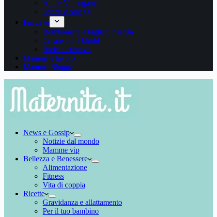
App e Videogame
Sconti e omaggi
Fai da te
Bomboniere e biglietti nascita
Creare con i bimbi
Riciclo creativo
Mamme e lavoro
Mamme Blogger
News e Gossip
Notizie dal mondo
Mamme vip
Bellezza e Benessere
Alimentazione
Fitness
Vita di coppia
Ricette
Gravidanza e allattamento
Per il tuo bambino