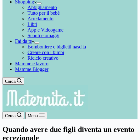
Shopping
Abbigliamento
Tutto per il bebè
Arredamento
Libri
App e Videogame
Sconti e omaggi
Fai da te
Bomboniere e biglietti nascita
Creare con i bimbi
Riciclo creativo
Mamme e lavoro
Mamme Blogger
Cerca
Cerca
Menu
Quando avere due figli diventa un evento
eccezionale