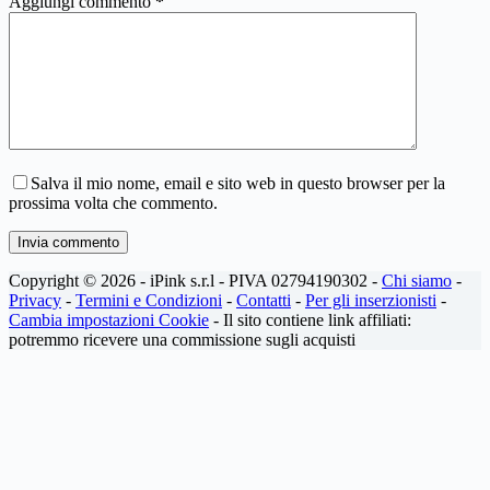
Aggiungi commento
*
Salva il mio nome, email e sito web in questo browser per la
prossima volta che commento.
Invia commento
Copyright © 2026 - iPink s.r.l - PIVA 02794190302 -
Chi siamo
-
Privacy
-
Termini e Condizioni
-
Contatti
-
Per gli inserzionisti
-
Cambia impostazioni Cookie
- Il sito contiene link affiliati:
potremmo ricevere una commissione sugli acquisti