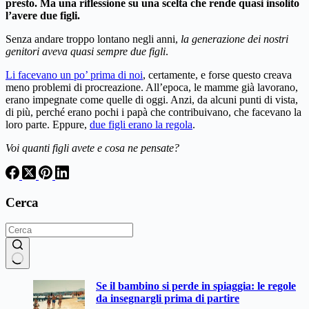
presto. Ma una riflessione su una scelta che rende quasi insolito
l’avere due figli.
Senza andare troppo lontano negli anni,
la generazione dei nostri
genitori aveva quasi sempre due figli
.
Li facevano un po’ prima di noi
, certamente, e forse questo creava
meno problemi di procreazione. All’epoca, le mamme già lavorano,
erano impegnate come quelle di oggi. Anzi, da alcuni punti di vista,
di più, perché erano pochi i papà che contribuivano, che facevano la
loro parte. Eppure,
due figli erano la regola
.
Voi quanti figli avete e cosa ne pensate?
Cerca
Nessun
Se il bambino si perde in spiaggia: le regole
risultato
da insegnargli prima di partire