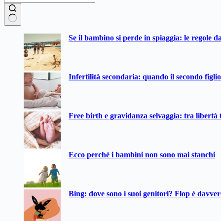
Nessun
Se il bambino si perde in spiaggia: le regole d
risultato
Infertilità secondaria: quando il secondo figli
Free birth e gravidanza selvaggia: tra libertà t
Ecco perché i bambini non sono mai stanchi
Bing: dove sono i suoi genitori? Flop è davve