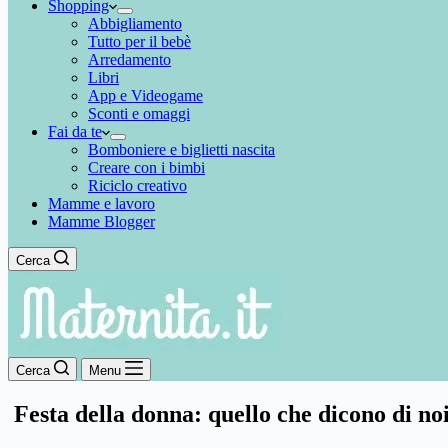
Shopping
Abbigliamento
Tutto per il bebè
Arredamento
Libri
App e Videogame
Sconti e omaggi
Fai da te
Bomboniere e biglietti nascita
Creare con i bimbi
Riciclo creativo
Mamme e lavoro
Mamme Blogger
Cerca
Cerca
Menu
Festa della donna: quello che dicono di no