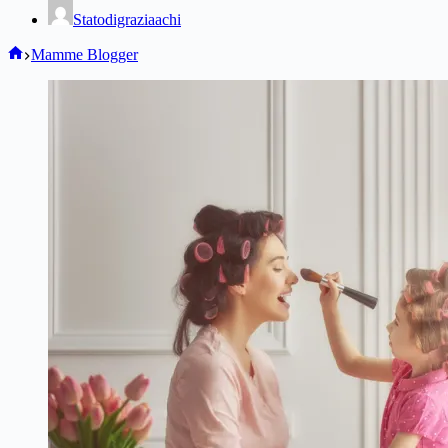
Statodigraziaachi
Home
Mamme Blogger