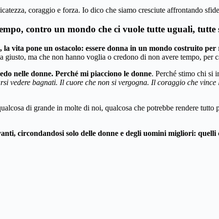
icatezza, coraggio e forza. Io dico che siamo cresciute affrontando sfid
o, contro un mondo che ci vuole tutte uguali, tutte semp
, la vita pone un ostacolo: essere donna in un mondo costruito per 
 sia giusto, ma che non hanno voglia o credono di non avere tempo, per c
redo nelle donne. Perché mi piacciono le donne
. Perché stimo chi si 
rsi vedere bagnati. Il cuore che non si vergogna. Il coraggio che vince 
ualcosa di grande in molte di noi, qualcosa che potrebbe rendere tutto pi
ti, circondandosi solo delle donne e degli uomini migliori: quelli 