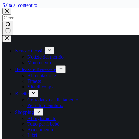
Salta
Salta al contenuto
al
contenuto
Nessun
risultato
News e Gossip
Notizie dal mondo
Mamme vip
Bellezza e Benessere
Alimentazione
Fitness
Vita di coppia
Ricette
Gravidanza e allattamento
Per il tuo bambino
Shopping
Abbigliamento
Tutto per il bebè
Arredamento
Libri