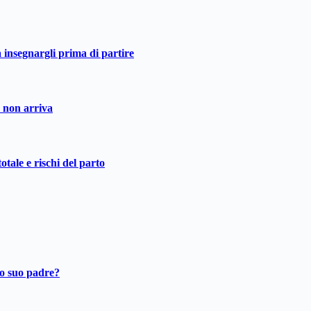
a insegnargli prima di partire
o non arriva
otale e rischi del parto
ro suo padre?