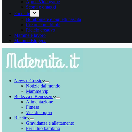
App e Videogame
Sconti e omaggi
Fai da te
Bomboniere e biglietti nascita
Creare con i bimbi
Riciclo creativo
Mamme e lavoro
Mamme Blogger
News e Gossip
Notizie dal mondo
Mamme vip
Bellezza e Benessere
Alimentazione
Fitness
Vita di coppia
Ricette
Gravidanza e allattamento
Per il tuo bambino