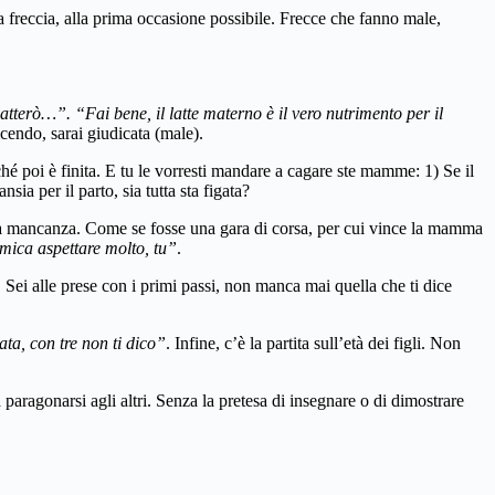
 freccia, alla prima occasione possibile. Frecce che fanno male,
tterò…”. “Fai bene, il latte materno è il vero nutrimento per il
cendo, sarai giudicata (male).
é poi è finita. E tu le vorresti mandare a cagare ste mamme: 1) Se il
sia per il parto, sia tutta sta figata?
a mancanza. Come se fosse una gara di corsa, per cui vince la mamma
mica aspettare molto, tu”
.
. Sei alle prese con i primi passi, non manca mai quella che ti dice
ta, con tre non ti dico”
. Infine, c’è la partita sull’età dei figli. Non
 paragonarsi agli altri. Senza la pretesa di insegnare o di dimostrare