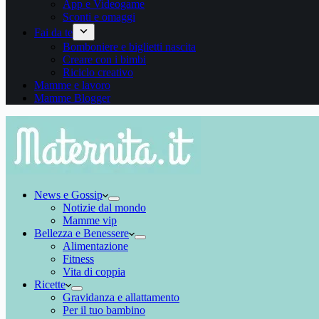
App e Videogame
Sconti e omaggi
Fai da te
Bomboniere e biglietti nascita
Creare con i bimbi
Riciclo creativo
Mamme e lavoro
Mamme Blogger
News e Gossip
Notizie dal mondo
Mamme vip
Bellezza e Benessere
Alimentazione
Fitness
Vita di coppia
Ricette
Gravidanza e allattamento
Per il tuo bambino