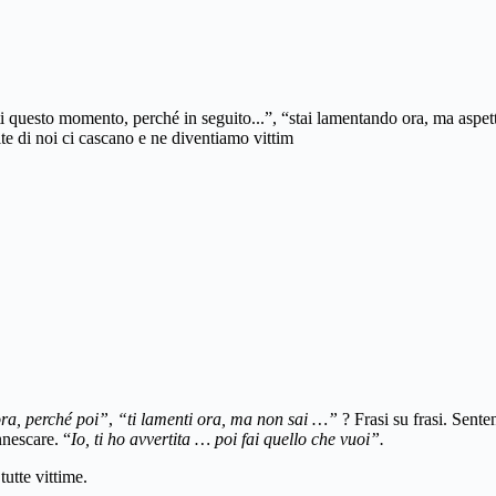
i questo momento, perché in seguito...”, “stai lamentando ora, ma aspett
te di noi ci cascano e ne diventiamo vittim
ora, perché poi”
,
“ti lamenti ora, ma non sai …”
? Frasi su frasi. Sent
nnescare. “
Io, ti ho avvertita … poi fai quello che vuoi”.
utte vittime.