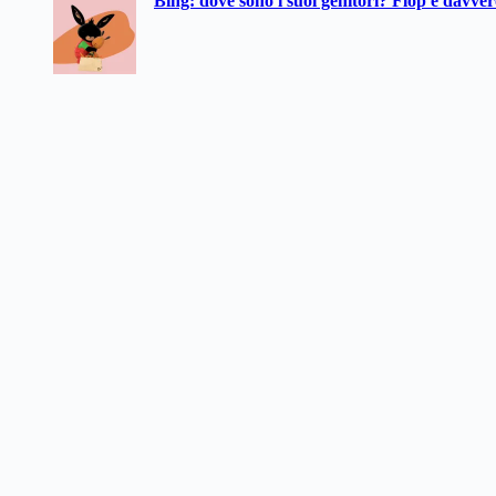
Bing: dove sono i suoi genitori? Flop è davve