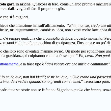
ola gara in azione.
Qualcosa di teso, come un arco pronto a lanciare la
 e dalla voglia di fare il proprio meglio.
e che si è migliori.
chiede che intenzione hai sull’allattamento.
“Ehm, non so, credo che alla
che se, malauguratamente, cambiassi idea, non avessi molto latte e via di
eso, c’è sempre qualcuna che ti
consiglia
di goderti questo momento. Perch
ere tanti chili in più, un pochino di costipatezza, l’insonnia e un po’ di an
nno che loro sono diventate mamme
presto
. Un modo per sottolineare un
onda gravidanza, ti colpiranno con una frase tipo:
“ Eh, certo. Non puoi 
gattonamento
, e la frase tipo è “
devi vedere ora che inizia a camminare”
“Io ne ho due, non hai idea”
; se ne hai due,
“ Due erano una passeggia
prima, devi vedere quando sono grandi come i miei.
” Terrorismo puro.
padri tutte ste storie non se le fanno. Si godono
quello che hanno
, senza