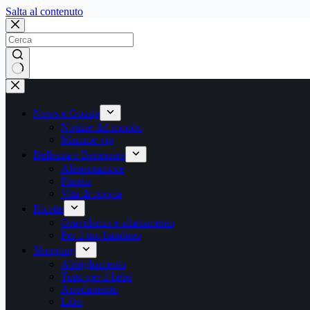
Salta
Salta al contenuto
al
contenuto
Nessun
risultato
News e Gossip
Notizie dal mondo
Mamme vip
Bellezza e Benessere
Alimentazione
Fitness
Vita di coppia
Ricette
Gravidanza e allattamento
Per il tuo bambino
Shopping
Abbigliamento
Tutto per il bebè
Arredamento
Libri