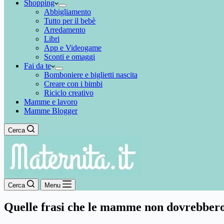
Shopping
Abbigliamento
Tutto per il bebè
Arredamento
Libri
App e Videogame
Sconti e omaggi
Fai da te
Bomboniere e biglietti nascita
Creare con i bimbi
Riciclo creativo
Mamme e lavoro
Mamme Blogger
Cerca
Cerca
Menu
Quelle frasi che le mamme non dovrebbero