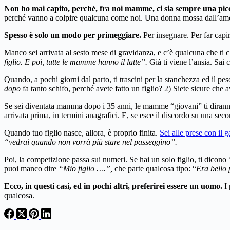
Non ho mai capito, perché, fra noi mamme, ci sia sempre una picc
perché vanno a colpire qualcuna come noi. Una donna mossa dall’amore
Spesso è solo un modo per primeggiare.
Per insegnare. Per far capir
Manco sei arrivata al sesto mese di gravidanza, e c’è qualcuna che ti 
figlio. E poi, tutte le mamme hanno il latte”.
Già ti viene l’ansia. Sai 
Quando, a pochi giorni dal parto, ti trascini per la stanchezza ed il p
dopo
fa tanto schifo, perché avete fatto un figlio? 2) Siete sicure che av
Se sei diventata mamma dopo i 35 anni, le mamme “giovani” ti dira
arrivata prima, in termini anagrafici. E, se esce il discordo su una sec
Quando tuo figlio nasce, allora, è proprio finita.
Sei alle prese con il 
“vedrai quando non vorrà più stare nel passeggino”.
Poi, la competizione passa sui numeri. Se hai un solo figlio, ti dicono
puoi manco dire
“Mio figlio ….”,
che parte qualcosa tipo: “
Era bello 
Ecco, in questi casi, ed in pochi altri, preferirei essere un uomo.
I 
qualcosa.