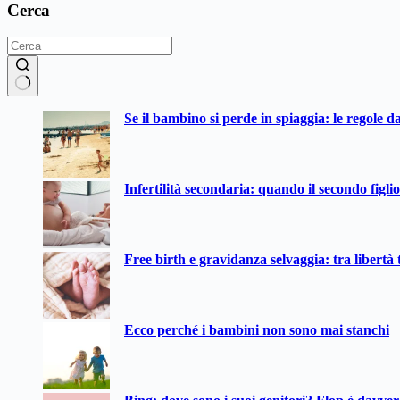
Cerca
Nessun
Se il bambino si perde in spiaggia: le regole d
risultato
Infertilità secondaria: quando il secondo figli
Free birth e gravidanza selvaggia: tra libertà t
Ecco perché i bambini non sono mai stanchi