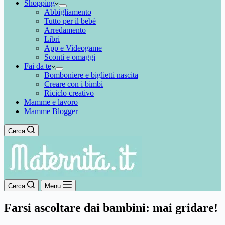
Shopping
Abbigliamento
Tutto per il bebè
Arredamento
Libri
App e Videogame
Sconti e omaggi
Fai da te
Bomboniere e biglietti nascita
Creare con i bimbi
Riciclo creativo
Mamme e lavoro
Mamme Blogger
Cerca
Cerca
Menu
Farsi ascoltare dai bambini: mai gridare!