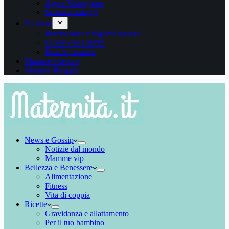
App e Videogame
Sconti e omaggi
Fai da te
Bomboniere e biglietti nascita
Creare con i bimbi
Riciclo creativo
Mamme e lavoro
Mamme Blogger
News e Gossip
Notizie dal mondo
Mamme vip
Bellezza e Benessere
Alimentazione
Fitness
Vita di coppia
Ricette
Gravidanza e allattamento
Per il tuo bambino