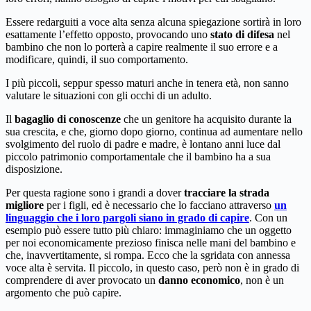
Essere redarguiti a voce alta senza alcuna spiegazione sortirà in loro
esattamente l’effetto opposto, provocando uno
stato di difesa
nel
bambino che non lo porterà a capire realmente il suo errore e a
modificare, quindi, il suo comportamento.
I più piccoli, seppur spesso maturi anche in tenera età, non sanno
valutare le situazioni con gli occhi di un adulto.
Il
bagaglio di conoscenze
che un genitore ha acquisito durante la
sua crescita, e che, giorno dopo giorno, continua ad aumentare nello
svolgimento del ruolo di padre e madre, è lontano anni luce dal
piccolo patrimonio comportamentale che il bambino ha a sua
disposizione.
Per questa ragione sono i grandi a dover
tracciare la strada
migliore
per i figli, ed è necessario che lo facciano attraverso
un
linguaggio che i loro pargoli siano in grado di capire
. Con un
esempio può essere tutto più chiaro: immaginiamo che un oggetto
per noi economicamente prezioso finisca nelle mani del bambino e
che, inavvertitamente, si rompa. Ecco che la sgridata con annessa
voce alta è servita. Il piccolo, in questo caso, però non è in grado di
comprendere di aver provocato un
danno economico
, non è un
argomento che può capire.