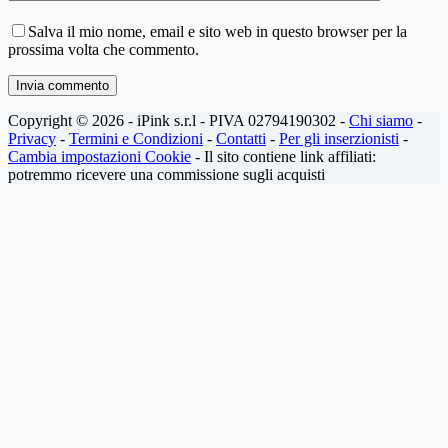
Salva il mio nome, email e sito web in questo browser per la
prossima volta che commento.
Invia commento
Copyright © 2026 - iPink s.r.l - PIVA 02794190302 -
Chi siamo
-
Privacy
-
Termini e Condizioni
-
Contatti
-
Per gli inserzionisti
-
Cambia impostazioni Cookie
- Il sito contiene link affiliati:
potremmo ricevere una commissione sugli acquisti