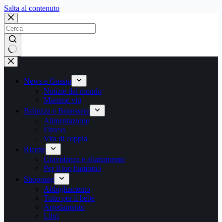
Salta
Salta al contenuto
al
contenuto
Nessun
risultato
News e Gossip
Notizie dal mondo
Mamme vip
Bellezza e Benessere
Alimentazione
Fitness
Vita di coppia
Ricette
Gravidanza e allattamento
Per il tuo bambino
Shopping
Abbigliamento
Tutto per il bebè
Arredamento
Libri