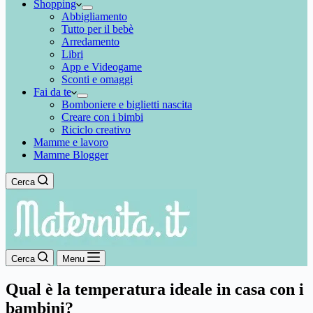
Shopping
Abbigliamento
Tutto per il bebè
Arredamento
Libri
App e Videogame
Sconti e omaggi
Fai da te
Bomboniere e biglietti nascita
Creare con i bimbi
Riciclo creativo
Mamme e lavoro
Mamme Blogger
Cerca
Cerca
Menu
Qual è la temperatura ideale in casa con i
bambini?