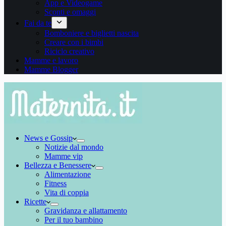
App e Videogame
Sconti e omaggi
Fai da te
Bomboniere e biglietti nascita
Creare con i bimbi
Riciclo creativo
Mamme e lavoro
Mamme Blogger
News e Gossip
Notizie dal mondo
Mamme vip
Bellezza e Benessere
Alimentazione
Fitness
Vita di coppia
Ricette
Gravidanza e allattamento
Per il tuo bambino