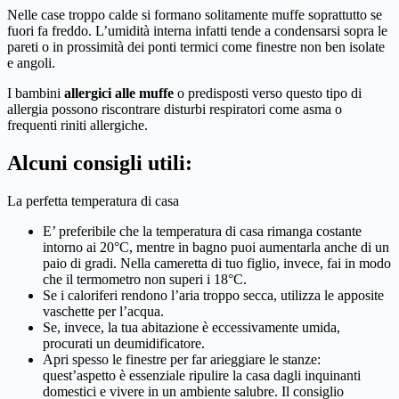
Nelle case troppo calde si formano solitamente muffe soprattutto se
fuori fa freddo. L’umidità interna infatti tende a condensarsi sopra le
pareti o in prossimità dei ponti termici come finestre non ben isolate
e angoli.
I bambini
allergici alle muffe
o predisposti verso questo tipo di
allergia possono riscontrare disturbi respiratori come asma o
frequenti riniti allergiche.
Alcuni consigli utili:
La perfetta temperatura di casa
E’ preferibile che la temperatura di casa rimanga costante
intorno ai 20°C, mentre in bagno puoi aumentarla anche di un
paio di gradi. Nella cameretta di tuo figlio, invece, fai in modo
che il termometro non superi i 18°C.
Se i caloriferi rendono l’aria troppo secca, utilizza le apposite
vaschette per l’acqua.
Se, invece, la tua abitazione è eccessivamente umida,
procurati un deumidificatore.
Apri spesso le finestre per far arieggiare le stanze:
quest’aspetto è essenziale ripulire la casa dagli inquinanti
domestici e vivere in un ambiente salubre. Il consiglio