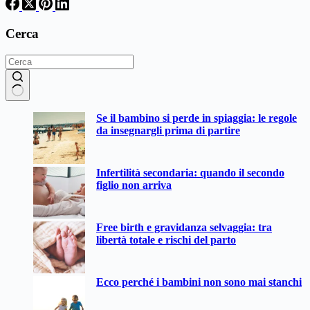
Cerca
Nessun
Se il bambino si perde in spiaggia: le regole
risultato
da insegnargli prima di partire
Infertilità secondaria: quando il secondo
figlio non arriva
Free birth e gravidanza selvaggia: tra
libertà totale e rischi del parto
Ecco perché i bambini non sono mai stanchi