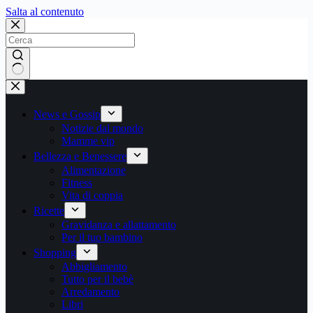
Salta
Salta al contenuto
al
contenuto
Nessun
risultato
News e Gossip
Notizie dal mondo
Mamme vip
Bellezza e Benessere
Alimentazione
Fitness
Vita di coppia
Ricette
Gravidanza e allattamento
Per il tuo bambino
Shopping
Abbigliamento
Tutto per il bebè
Arredamento
Libri