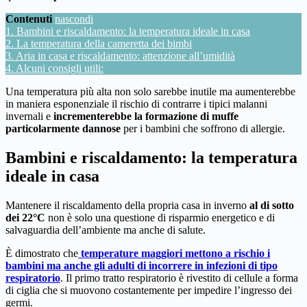
Contenuti
nascondi
1.
Bambini e riscaldamento: la temperatura ideale in casa
2.
La temperatura della cameretta dei bimbi
3.
Aria in casa e riscaldamento: attenzione all’umidità
4.
Alcuni consigli utili:
Una temperatura più alta non solo sarebbe inutile ma aumenterebbe
in maniera esponenziale il rischio di contrarre i tipici malanni
invernali e
incrementerebbe la formazione di muffe
particolarmente dannose
per i bambini che soffrono di allergie.
Bambini e riscaldamento: la temperatura
ideale in casa
Mantenere il riscaldamento della propria casa in inverno
al di sotto
dei 22°C
non è solo una questione di risparmio energetico e di
salvaguardia dell’ambiente ma anche di salute.
È dimostrato che
temperature maggiori mettono a rischio i
bambini ma anche gli adulti di incorrere in infezioni di tipo
respiratorio
. Il primo tratto respiratorio è rivestito di cellule a forma
di ciglia che si muovono costantemente per impedire l’ingresso dei
germi.