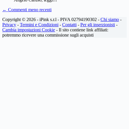
Navigazione
← Commenti meno recenti
dei
Copyright © 2026 - iPink s.r.l - PIVA 02794190302 -
Chi siamo
-
commenti
Privacy
-
Termini e Condizioni
-
Contatti
-
Per gli inserzionisti
-
Cambia impostazioni Cookie
- Il sito contiene link affiliati:
potremmo ricevere una commissione sugli acquisti