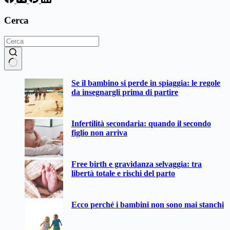
Cerca
Nessun
Se il bambino si perde in spiaggia: le regole
risultato
da insegnargli prima di partire
Infertilità secondaria: quando il secondo
figlio non arriva
Free birth e gravidanza selvaggia: tra
libertà totale e rischi del parto
Ecco perché i bambini non sono mai stanchi