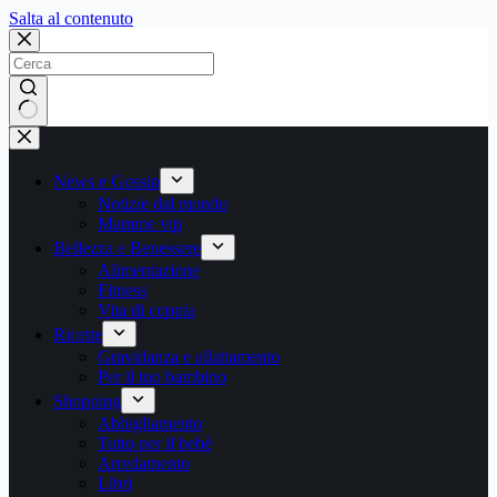
Salta
Salta al contenuto
al
contenuto
Nessun
risultato
News e Gossip
Notizie dal mondo
Mamme vip
Bellezza e Benessere
Alimentazione
Fitness
Vita di coppia
Ricette
Gravidanza e allattamento
Per il tuo bambino
Shopping
Abbigliamento
Tutto per il bebè
Arredamento
Libri