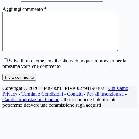
Aggiungi commento
*
Salva il mio nome, email e sito web in questo browser per la
prossima volta che commento.
Invia commento
Copyright © 2026 - iPink s.r.l - PIVA 02794190302 -
Chi siamo
-
Privacy
-
Termini e Condizioni
-
Contatti
-
Per gli inserzionisti
-
Cambia impostazioni Cookie
- Il sito contiene link affiliati:
potremmo ricevere una commissione sugli acquisti