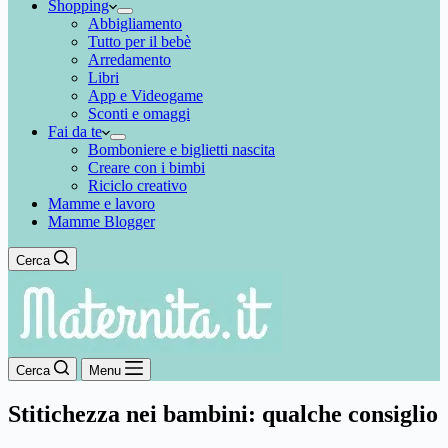
Shopping
Abbigliamento
Tutto per il bebè
Arredamento
Libri
App e Videogame
Sconti e omaggi
Fai da te
Bomboniere e biglietti nascita
Creare con i bimbi
Riciclo creativo
Mamme e lavoro
Mamme Blogger
Cerca
Cerca
Menu
Stitichezza nei bambini: qualche consiglio