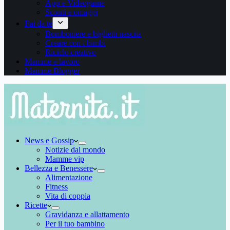
App e Videogame
Sconti e omaggi
Fai da te
Bomboniere e biglietti nascita
Creare con i bimbi
Riciclo creativo
Mamme e lavoro
Mamme Blogger
News e Gossip
Notizie dal mondo
Mamme vip
Bellezza e Benessere
Alimentazione
Fitness
Vita di coppia
Ricette
Gravidanza e allattamento
Per il tuo bambino