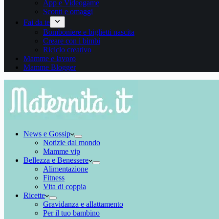
App e Videogame
Sconti e omaggi
Fai da te
Bomboniere e biglietti nascita
Creare con i bimbi
Riciclo creativo
Mamme e lavoro
Mamme Blogger
News e Gossip
Notizie dal mondo
Mamme vip
Bellezza e Benessere
Alimentazione
Fitness
Vita di coppia
Ricette
Gravidanza e allattamento
Per il tuo bambino