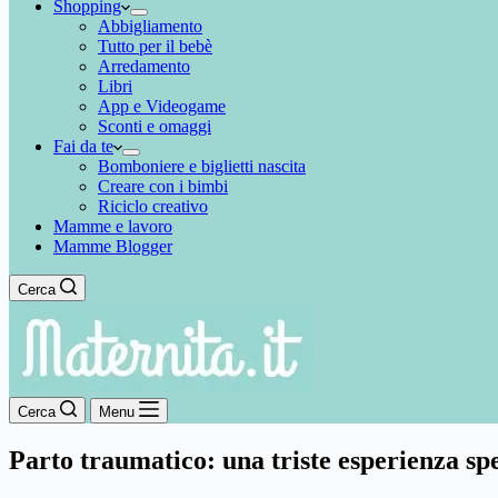
Shopping
Abbigliamento
Tutto per il bebè
Arredamento
Libri
App e Videogame
Sconti e omaggi
Fai da te
Bomboniere e biglietti nascita
Creare con i bimbi
Riciclo creativo
Mamme e lavoro
Mamme Blogger
Cerca
Cerca
Menu
Parto traumatico: una triste esperienza spe