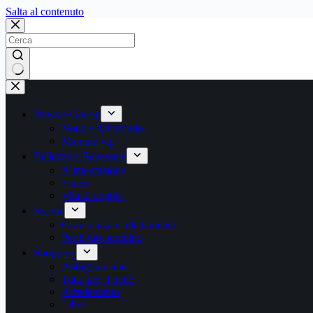
Salta
Salta al contenuto
al
contenuto
Nessun
risultato
News e Gossip
Notizie dal mondo
Mamme vip
Bellezza e Benessere
Alimentazione
Fitness
Vita di coppia
Ricette
Gravidanza e allattamento
Per il tuo bambino
Shopping
Abbigliamento
Tutto per il bebè
Arredamento
Libri