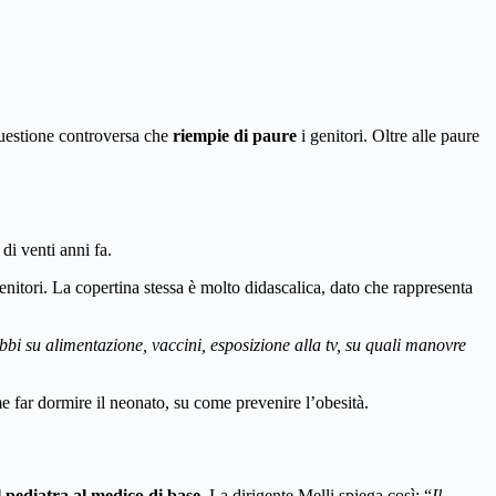
uestione controversa che
riempie di paure
i genitori. Oltre alle paure
di venti anni fa.
enitori. La copertina stessa è molto didascalica, dato che rappresenta
dubbi su alimentazione, vaccini, esposizione alla tv, su quali manovre
e far dormire il neonato, su come prevenire l’obesità.
 pediatra al medico di base.
La dirigente Melli spiega così: “
Il