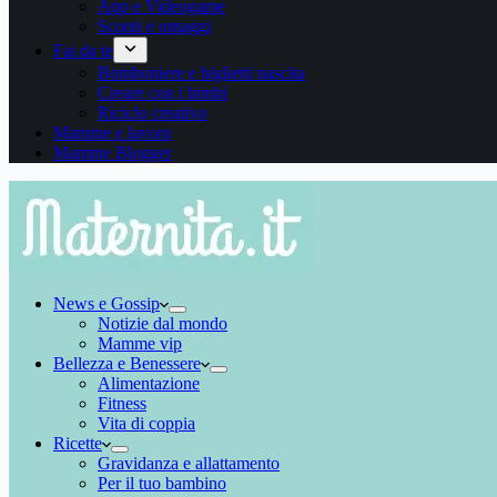
App e Videogame
Sconti e omaggi
Fai da te
Bomboniere e biglietti nascita
Creare con i bimbi
Riciclo creativo
Mamme e lavoro
Mamme Blogger
News e Gossip
Notizie dal mondo
Mamme vip
Bellezza e Benessere
Alimentazione
Fitness
Vita di coppia
Ricette
Gravidanza e allattamento
Per il tuo bambino