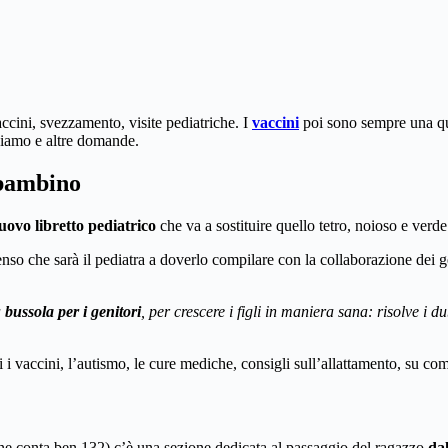
ccini, svezzamento, visite pediatriche. I
vaccini
poi sono sempre una q
chiamo e altre domande.
l bambino
uovo libretto pediatrico
che va a sostituire quello tetro, noioso e verde 
senso che sarà il pediatra a doverlo compilare con la collaborazione dei g
a
bussola per i genitori
, per crescere i figli in maniera sana: risolve i 
i vaccini, l’autismo, le cure mediche, consigli sull’allattamento, su com
 (ne conta ben 132) c’è una sezione dedicata al passaggio del ragazzo
dal