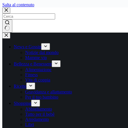
Salta
Salta al contenuto
al
contenuto
Nessun
risultato
News e Gossip
Notizie dal mondo
Mamme vip
Bellezza e Benessere
Alimentazione
Fitness
Vita di coppia
Ricette
Gravidanza e allattamento
Per il tuo bambino
Shopping
Abbigliamento
Tutto per il bebè
Arredamento
Libri