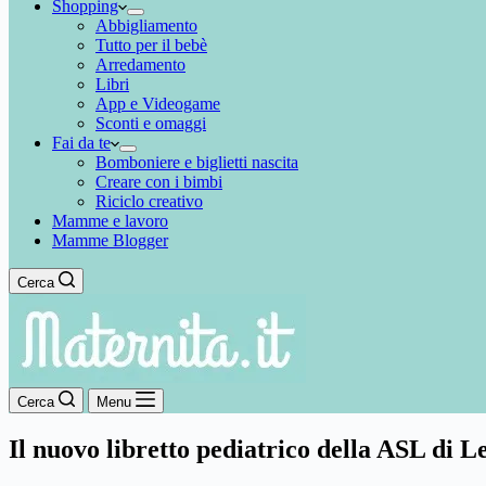
Shopping
Abbigliamento
Tutto per il bebè
Arredamento
Libri
App e Videogame
Sconti e omaggi
Fai da te
Bomboniere e biglietti nascita
Creare con i bimbi
Riciclo creativo
Mamme e lavoro
Mamme Blogger
Cerca
Cerca
Menu
Il nuovo libretto pediatrico della ASL di L