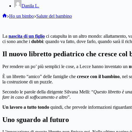
Danila L.
Home
Ho un bimbo
Salute del bambino
La
nascita di un figlio
ci catapulta in un altro mondo: allattamento, va
ci sono anche i
dubbi
: quando va fatto, dove farlo, quando sarà il ri
Il nuovo libretto pediatrico che cresce co
Per rendere un po’ più semplici le cose, a Lecce hanno inventato un
n
È un libretto “amico” delle famiglie che
cresce con il bambino
, nel 
la costruzione di un puzzle.
Secondo le parole della dirigente Silvana Melli: “
Questo libretto è un
fare in caso di soffocamento e altro
”.
Un lavoro a tutto tondo
quindi, che prevede informazioni riguardanti 
Uno sguardo al futuro
L’innovazione di questo libretto non finisce qui. Nelle ultime pagine