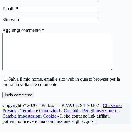
Email
*
Sito web
Aggiungi commento
*
Salva il mio nome, email e sito web in questo browser per la
prossima volta che commento.
Invia commento
Copyright © 2026 - iPink s.r.l - PIVA 02794190302 -
Chi siamo
-
Privacy
-
Termini e Condizioni
-
Contatti
-
Per gli inserzionisti
-
Cambia impostazioni Cookie
- Il sito contiene link affiliati:
potremmo ricevere una commissione sugli acquisti