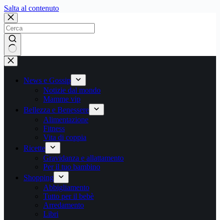
Salta
Salta al contenuto
al
contenuto
Nessun
risultato
News e Gossip
Notizie dal mondo
Mamme vip
Bellezza e Benessere
Alimentazione
Fitness
Vita di coppia
Ricette
Gravidanza e allattamento
Per il tuo bambino
Shopping
Abbigliamento
Tutto per il bebè
Arredamento
Libri