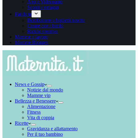
App e Videogame
Sconti e omaggi
Fai da te
Bomboniere e biglietti nascita
Creare con i bimbi
Riciclo creativo
Mamme e lavoro
Mamme Blogger
News e Gossip
Notizie dal mondo
Mamme vip
Bellezza e Benessere
Alimentazione
Fitness
Vita di coppia
Ricette
Gravidanza e allattamento
Per il tuo bambino