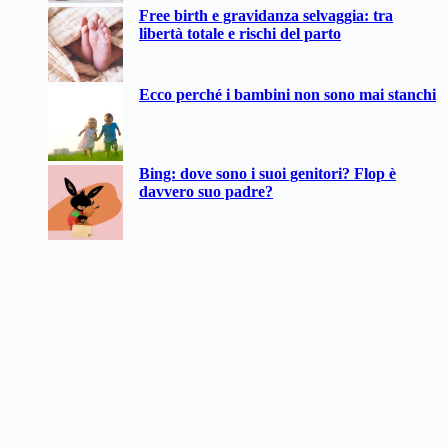
Free birth e gravidanza selvaggia: tra
libertà totale e rischi del parto
Ecco perché i bambini non sono mai stanchi
Bing: dove sono i suoi genitori? Flop è
davvero suo padre?