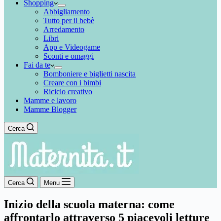
Shopping
Abbigliamento
Tutto per il bebè
Arredamento
Libri
App e Videogame
Sconti e omaggi
Fai da te
Bomboniere e biglietti nascita
Creare con i bimbi
Riciclo creativo
Mamme e lavoro
Mamme Blogger
Cerca
Cerca
Menu
Inizio della scuola materna: come
affrontarlo attraverso 5 piacevoli letture