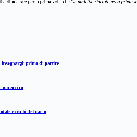
i a dimostrare per la prima volta che “
le malattie ripetute nella prima 
a insegnargli prima di partire
o non arriva
otale e rischi del parto