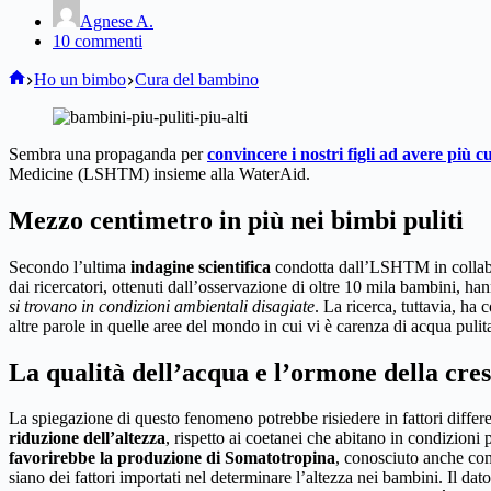
Agnese A.
10 commenti
Home
Ho un bimbo
Cura del bambino
Sembra una propaganda per
convincere i nostri figli ad avere più c
Medicine (LSHTM) insieme alla WaterAid.
Mezzo centimetro in più nei bimbi puliti
Secondo l’ultima
indagine scientifica
condotta dall’LSHTM in collabo
dai ricercatori, ottenuti dall’osservazione di oltre 10 mila bambini, h
si trovano in condizioni ambientali disagiate
. La ricerca, tuttavia, h
altre parole in quelle aree del mondo in cui vi è carenza di acqua pulit
La qualità dell’acqua e l’ormone della cres
La spiegazione di questo fenomeno potrebbe risiedere in fattori differe
riduzione dell’altezza
, rispetto ai coetanei che abitano in condizioni
favorirebbe la produzione di Somatotropina
, conosciuto anche co
siano dei fattori importati nel determinare l’altezza nei bambini. Il da