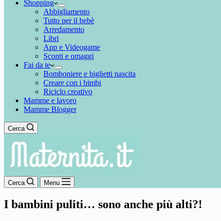
Shopping
Abbigliamento
Tutto per il bebè
Arredamento
Libri
App e Videogame
Sconti e omaggi
Fai da te
Bomboniere e biglietti nascita
Creare con i bimbi
Riciclo creativo
Mamme e lavoro
Mamme Blogger
Cerca
Cerca
Menu
I bambini puliti… sono anche più alti?!