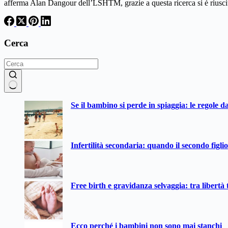
afferma Alan Dangour dell’LSHTM, grazie a questa ricerca si è riuscit
Cerca
Nessun
Se il bambino si perde in spiaggia: le regole d
risultato
Infertilità secondaria: quando il secondo figli
Free birth e gravidanza selvaggia: tra libertà t
Ecco perché i bambini non sono mai stanchi