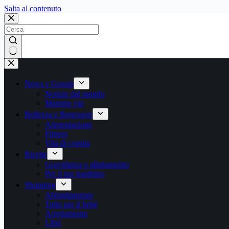
Salta
Salta al contenuto
al
contenuto
Nessun
risultato
News e Gossip
Notizie dal mondo
Mamme vip
Bellezza e Benessere
Alimentazione
Fitness
Vita di coppia
Ricette
Gravidanza e allattamento
Per il tuo bambino
Shopping
Abbigliamento
Tutto per il bebè
Arredamento
Libri