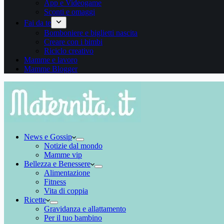
App e Videogame
Sconti e omaggi
Fai da te
Bomboniere e biglietti nascita
Creare con i bimbi
Riciclo creativo
Mamme e lavoro
Mamme Blogger
News e Gossip
Notizie dal mondo
Mamme vip
Bellezza e Benessere
Alimentazione
Fitness
Vita di coppia
Ricette
Gravidanza e allattamento
Per il tuo bambino