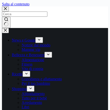
Salta
Salta al contenuto
al
contenuto
Nessun
risultato
News e Gossip
Notizie dal mondo
Mamme vip
Bellezza e Benessere
Alimentazione
Fitness
Vita di coppia
Ricette
Gravidanza e allattamento
Per il tuo bambino
Shopping
Abbigliamento
Tutto per il bebè
Arredamento
Libri