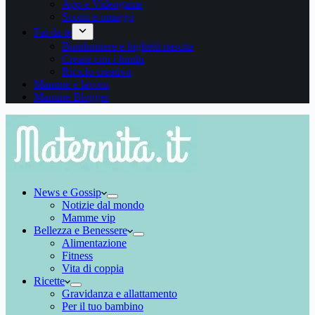
App e Videogame
Sconti e omaggi
Fai da te
Bomboniere e biglietti nascita
Creare con i bimbi
Riciclo creativo
Mamme e lavoro
Mamme Blogger
News e Gossip
Notizie dal mondo
Mamme vip
Bellezza e Benessere
Alimentazione
Fitness
Vita di coppia
Ricette
Gravidanza e allattamento
Per il tuo bambino