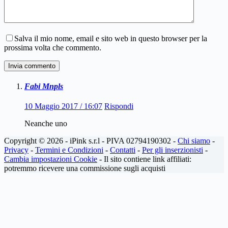
Salva il mio nome, email e sito web in questo browser per la
prossima volta che commento.
Invia commento
Fabi Mnpls
10 Maggio 2017 / 16:07
Rispondi
Neanche uno
Copyright © 2026 - iPink s.r.l - PIVA 02794190302 -
Chi siamo
-
Privacy
-
Termini e Condizioni
-
Contatti
-
Per gli inserzionisti
-
Cambia impostazioni Cookie
- Il sito contiene link affiliati:
potremmo ricevere una commissione sugli acquisti