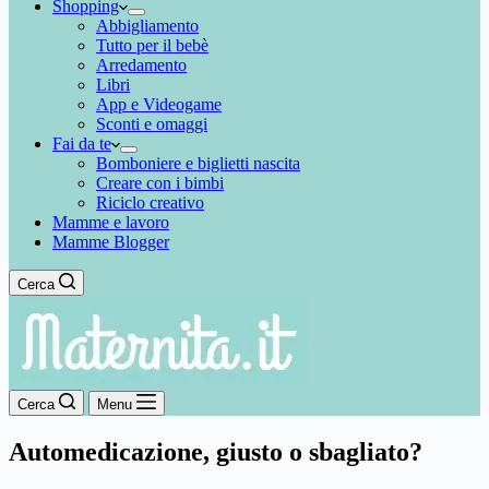
Shopping
Abbigliamento
Tutto per il bebè
Arredamento
Libri
App e Videogame
Sconti e omaggi
Fai da te
Bomboniere e biglietti nascita
Creare con i bimbi
Riciclo creativo
Mamme e lavoro
Mamme Blogger
Cerca
Cerca
Menu
Automedicazione, giusto o sbagliato?