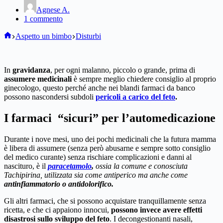
Agnese A.
1 commento
Home
Aspetto un bimbo
Disturbi
In
gravidanza
, per ogni malanno, piccolo o grande, prima di
assumere medicinali
è sempre meglio chiedere consiglio al proprio
ginecologo, questo perché anche nei blandi farmaci da banco
possono nascondersi subdoli
pericoli a carico del feto
.
I farmaci “sicuri” per l’automedicazione
Durante i nove mesi, uno dei pochi medicinali che la futura mamma
è libera di assumere (senza però abusarne e sempre sotto consiglio
del medico curante) senza rischiare complicazioni e danni al
nascituro, è il
paracetamolo
,
ossia la comune e conosciuta
Tachipirina, utilizzata sia come antiperico ma anche come
antinfiammatorio o antidolorifico.
Gli altri farmaci, che si possono acquistare tranquillamente senza
ricetta, e che ci appaiono innocui,
possono invece avere effetti
disastrosi sullo sviluppo del feto
. I decongestionanti nasali,