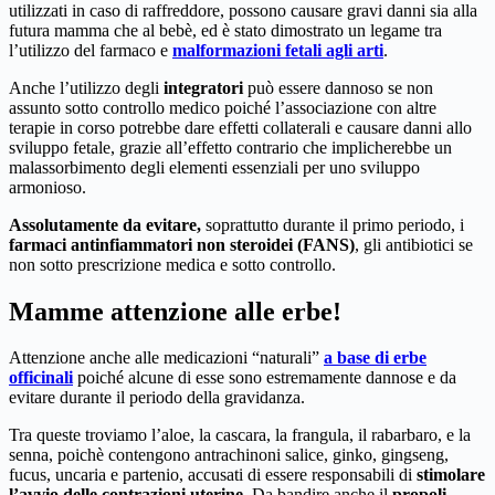
utilizzati in caso di raffreddore, possono causare gravi danni sia alla
futura mamma che al bebè, ed è stato dimostrato un legame tra
l’utilizzo del farmaco e
malformazioni fetali agli arti
.
Anche l’utilizzo degli
integratori
può essere dannoso se non
assunto sotto controllo medico poiché l’associazione con altre
terapie in corso potrebbe dare effetti collaterali e causare danni allo
sviluppo fetale, grazie all’effetto contrario che implicherebbe un
malassorbimento degli elementi essenziali per uno sviluppo
armonioso.
Assolutamente da evitare,
soprattutto durante il primo periodo, i
farmaci antinfiammatori non steroidei (FANS)
, gli antibiotici se
non sotto prescrizione medica e sotto controllo.
Mamme attenzione alle erbe!
Attenzione anche alle medicazioni “naturali”
a base di erbe
officinali
poiché alcune di esse sono estremamente dannose e da
evitare durante il periodo della gravidanza.
Tra queste troviamo l’aloe, la cascara, la frangula, il rabarbaro, e la
senna, poichè contengono antrachinoni salice, ginko, gingseng,
fucus, uncaria e partenio, accusati di essere responsabili di
stimolare
l’avvio delle contrazioni uterine
. Da bandire anche il
propoli
.