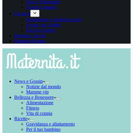
App e Videogame
Sconti e omaggi
Fai da te
Bomboniere e biglietti nascita
Creare con i bimbi
Riciclo creativo
Mamme e lavoro
Mamme Blogger
News e Gossip
Notizie dal mondo
Mamme vip
Bellezza e Benessere
Alimentazione
Fitness
Vita di coppia
Ricette
Gravidanza e allattamento
Per il tuo bambino