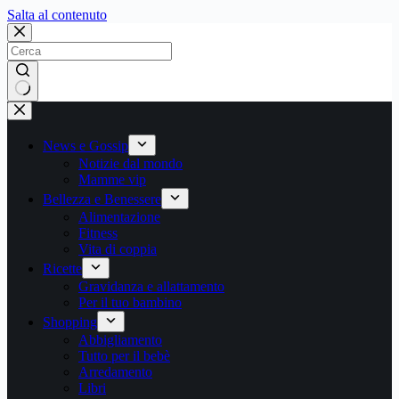
Salta
Salta al contenuto
al
contenuto
Nessun
risultato
News e Gossip
Notizie dal mondo
Mamme vip
Bellezza e Benessere
Alimentazione
Fitness
Vita di coppia
Ricette
Gravidanza e allattamento
Per il tuo bambino
Shopping
Abbigliamento
Tutto per il bebè
Arredamento
Libri