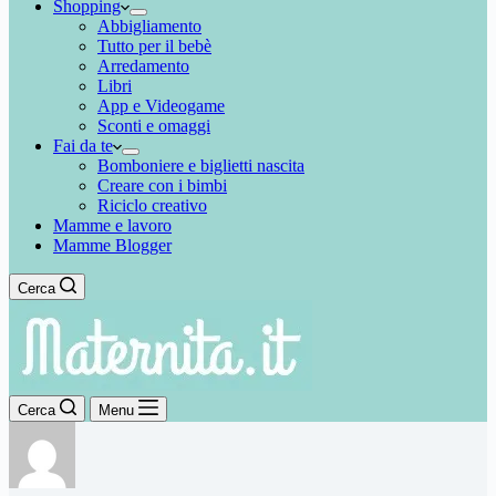
Shopping
Abbigliamento
Tutto per il bebè
Arredamento
Libri
App e Videogame
Sconti e omaggi
Fai da te
Bomboniere e biglietti nascita
Creare con i bimbi
Riciclo creativo
Mamme e lavoro
Mamme Blogger
Cerca
Cerca
Menu