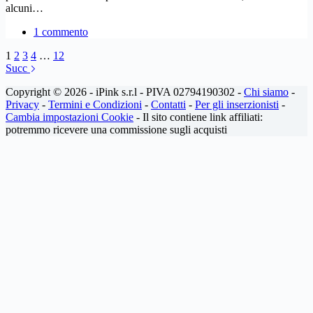
alcuni…
1 commento
1
2
3
4
…
12
Succ
Copyright © 2026 - iPink s.r.l - PIVA 02794190302 -
Chi siamo
-
Privacy
-
Termini e Condizioni
-
Contatti
-
Per gli inserzionisti
-
Cambia impostazioni Cookie
- Il sito contiene link affiliati:
potremmo ricevere una commissione sugli acquisti