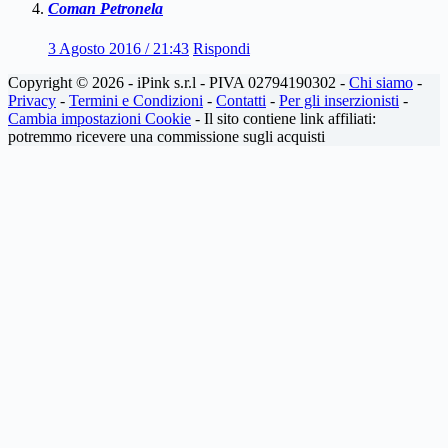
Coman Petronela
3 Agosto 2016 / 21:43
Rispondi
Copyright © 2026 - iPink s.r.l - PIVA 02794190302 -
Chi siamo
-
Privacy
-
Termini e Condizioni
-
Contatti
-
Per gli inserzionisti
-
Cambia impostazioni Cookie
- Il sito contiene link affiliati:
potremmo ricevere una commissione sugli acquisti