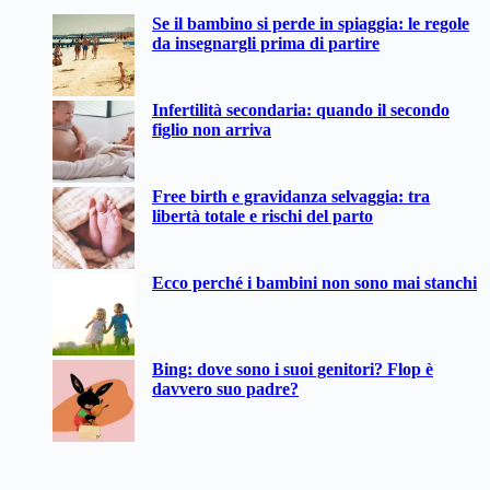
Nessun
Se il bambino si perde in spiaggia: le regole
risultato
da insegnargli prima di partire
Infertilità secondaria: quando il secondo
figlio non arriva
Free birth e gravidanza selvaggia: tra
libertà totale e rischi del parto
Ecco perché i bambini non sono mai stanchi
Bing: dove sono i suoi genitori? Flop è
davvero suo padre?