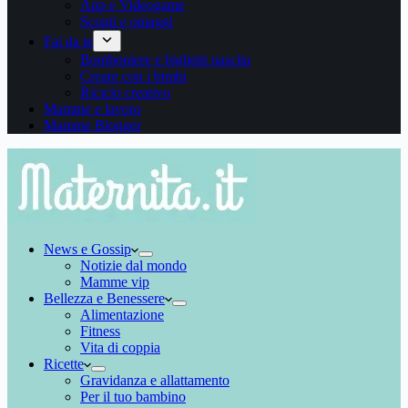
App e Videogame
Sconti e omaggi
Fai da te
Bomboniere e biglietti nascita
Creare con i bimbi
Riciclo creativo
Mamme e lavoro
Mamme Blogger
News e Gossip
Notizie dal mondo
Mamme vip
Bellezza e Benessere
Alimentazione
Fitness
Vita di coppia
Ricette
Gravidanza e allattamento
Per il tuo bambino