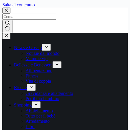
Salta
Salta al contenuto
al
contenuto
Nessun
risultato
News e Gossip
Notizie dal mondo
Mamme vip
Bellezza e Benessere
Alimentazione
Fitness
Vita di coppia
Ricette
Gravidanza e allattamento
Per il tuo bambino
Shopping
Abbigliamento
Tutto per il bebè
Arredamento
Libri