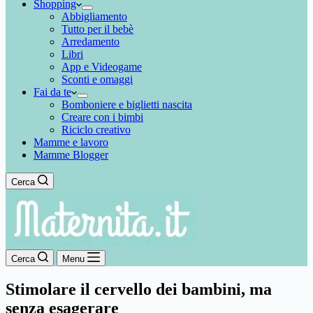
Shopping
Abbigliamento
Tutto per il bebè
Arredamento
Libri
App e Videogame
Sconti e omaggi
Fai da te
Bomboniere e biglietti nascita
Creare con i bimbi
Riciclo creativo
Mamme e lavoro
Mamme Blogger
Cerca
Cerca
Menu
Stimolare il cervello dei bambini, ma
senza esagerare