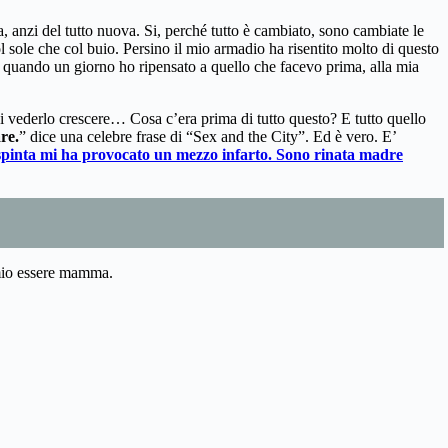
, anzi del tutto nuova. Si, perché tutto è cambiato, sono cambiate le
ol sole che col buio. Persino il mio armadio ha risentito molto di questo
a quando un giorno ho ripensato a quello che facevo prima, alla mia
à di vederlo crescere… Cosa c’era prima di tutto questo? E tutto quello
re.
” dice una celebre frase di “Sex and the City”. Ed è vero. E’
 spinta mi ha provocato un mezzo infarto. Sono rinata madre
l mio essere mamma.