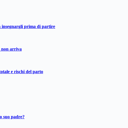
a insegnargli prima di partire
o non arriva
otale e rischi del parto
ro suo padre?