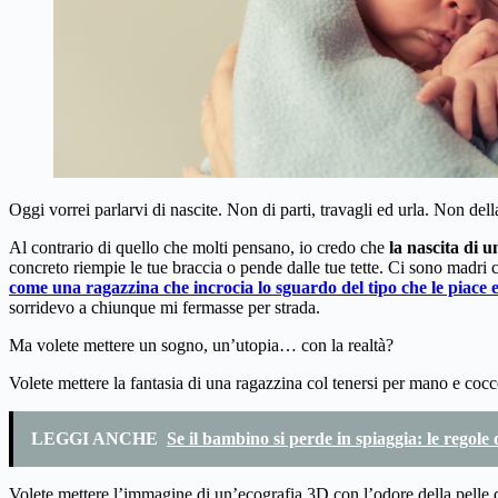
Oggi vorrei parlarvi di nascite. Non di parti, travagli ed urla. Non del
Al contrario di quello che molti pensano, io credo che
la nascita di 
concreto riempie le tue braccia o pende dalle tue tette. Ci sono madri
come una ragazzina che incrocia lo sguardo del tipo che le piace 
sorridevo a chiunque mi fermasse per strada.
Ma volete mettere un sogno, un’utopia… con la realtà?
Volete mettere la fantasia di una ragazzina col tenersi per mano e cocc
LEGGI ANCHE
Se il bambino si perde in spiaggia: le regole
Volete mettere l’immagine di un’ecografia 3D con l’odore della pelle d