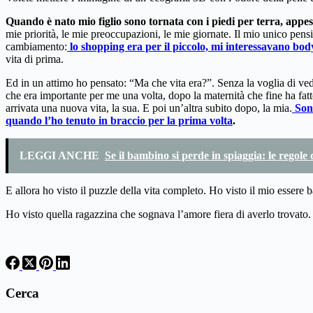
Quando è nato mio figlio sono tornata con i piedi per terra, appes
mie priorità, le mie preoccupazioni, le mie giornate. Il mio unico pensi
cambiamento:
lo shopping era per il piccolo, mi interessavano body,
vita di prima.
Ed in un attimo ho pensato: “Ma che vita era?”. Senza la voglia di veder
che era importante per me una volta, dopo la maternità che fine ha fat
arrivata una nuova vita, la sua. E poi un’altra subito dopo, la mia.
Sono
quando l’ho tenuto in braccio per la prima volta
.
LEGGI ANCHE
Se il bambino si perde in spiaggia: le regole
E allora ho visto il puzzle della vita completo. Ho visto il mio essere
Ho visto quella ragazzina che sognava l’amore fiera di averlo trovato.
Cerca