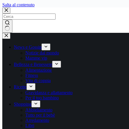
Salta
Salta al contenuto
al
contenuto
Nessun
risultato
News e Gossip
Notizie dal mondo
Mamme vip
Bellezza e Benessere
Alimentazione
Fitness
Vita di coppia
Ricette
Gravidanza e allattamento
Per il tuo bambino
Shopping
Abbigliamento
Tutto per il bebè
Arredamento
Libri