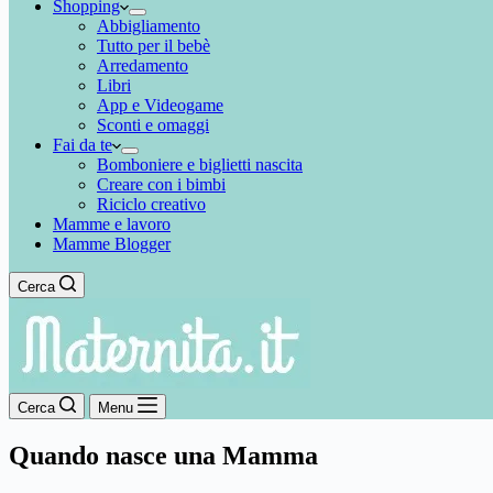
Shopping
Abbigliamento
Tutto per il bebè
Arredamento
Libri
App e Videogame
Sconti e omaggi
Fai da te
Bomboniere e biglietti nascita
Creare con i bimbi
Riciclo creativo
Mamme e lavoro
Mamme Blogger
Cerca
Cerca
Menu
Quando nasce una Mamma