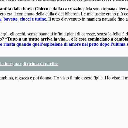
antita dalla borsa Chicco e dalla carrozzina
. Ma sono tornata diversa
ero era il contenuto della culla e del biberon. Le mie uscite erano più c
 bavette, ciucci e tutine
.
Il tutto è avvenuto in maniera naturale fino 
gli gli occhi, senza bagnetti infiniti pieni di carezze, senza la felicit
to? “
Tutto a un tratto arriva la vita… e le cose cominciano a cambia
 rinata quando quell’esplosione di amore nel petto dopo l’ultima
 da insegnargli prima di partire
 bambina, ragazza e poi donna. Ho visto il mio essere figlia. Ho visto i