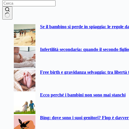
Nessun
Se il bambino si perde in spiaggia: le regole d
risultato
Infertilità secondaria: quando il secondo figli
Free birth e gravidanza selvaggia: tra libertà t
Ecco perché i bambini non sono mai stanchi
Bing: dove sono i suoi genitori? Flop è davve