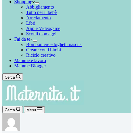
Shopping
Abbigliamento
Tutto per il bebè
Arredamento
Libri
App e Videogame
Sconti e omaggi
Fai da te
Bomboniere e biglietti nascita
Creare con i bimbi
Riciclo creativo
Mamme e lavoro
Mamme Blogger
Cerca
Cerca
Menu