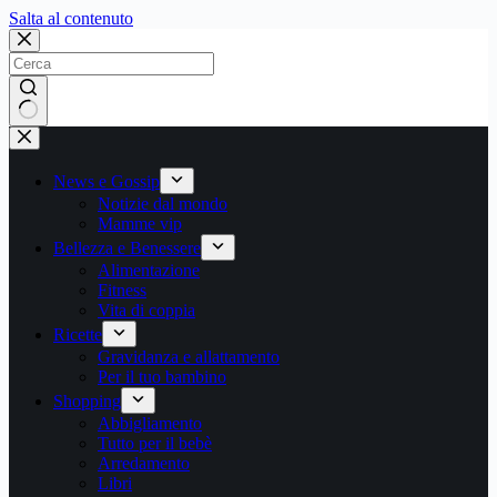
Salta
Salta al contenuto
al
contenuto
Nessun
risultato
News e Gossip
Notizie dal mondo
Mamme vip
Bellezza e Benessere
Alimentazione
Fitness
Vita di coppia
Ricette
Gravidanza e allattamento
Per il tuo bambino
Shopping
Abbigliamento
Tutto per il bebè
Arredamento
Libri