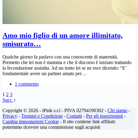
Amo mio figlio di un amore illimitato,
smisurato…
Qualche giorno fa parlavo con una conoscente di maternità.
Premetto che lei non è mamma e che il discorso è iniziato trattando
la fecondazione assistita. Ad un tratto lei se ne esce dicendo: “E’
fondamentale avere un partner amato per…
1 commento
1
2
3
Succ
Copyright © 2026 - iPink s.r.l - PIVA 02794190302 -
Chi siamo
-
Privacy
-
Termini e Condizioni
-
Contatti
-
Per gli inserzionisti
-
Cambia impostazioni Cookie
- Il sito contiene link affiliati:
potremmo ricevere una commissione sugli acquisti