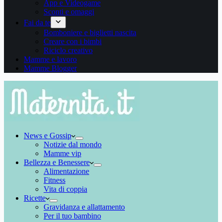
App e Videogame
Sconti e omaggi
Fai da te
Bomboniere e biglietti nascita
Creare con i bimbi
Riciclo creativo
Mamme e lavoro
Mamme Blogger
News e Gossip
Notizie dal mondo
Mamme vip
Bellezza e Benessere
Alimentazione
Fitness
Vita di coppia
Ricette
Gravidanza e allattamento
Per il tuo bambino