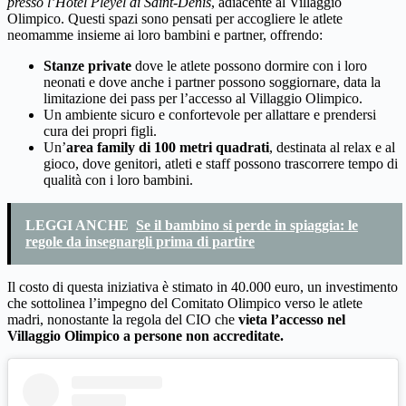
presso l’Hotel Pleyel di Saint-Denis
, adiacente al Villaggio
Olimpico. Questi spazi sono pensati per accogliere le atlete
neomamme insieme ai loro bambini e partner, offrendo:
Stanze private
dove le atlete possono dormire con i loro
neonati e dove anche i partner possono soggiornare, data la
limitazione dei pass per l’accesso al Villaggio Olimpico.
Un ambiente sicuro e confortevole per allattare e prendersi
cura dei propri figli.
Un’
area family di 100 metri quadrati
, destinata al relax e al
gioco, dove genitori, atleti e staff possono trascorrere tempo di
qualità con i loro bambini.
LEGGI ANCHE
Se il bambino si perde in spiaggia: le
regole da insegnargli prima di partire
Il costo di questa iniziativa è stimato in 40.000 euro, un investimento
che sottolinea l’impegno del Comitato Olimpico verso le atlete
madri, nonostante la regola del CIO che
vieta l’accesso nel
Villaggio Olimpico a persone non accreditate.