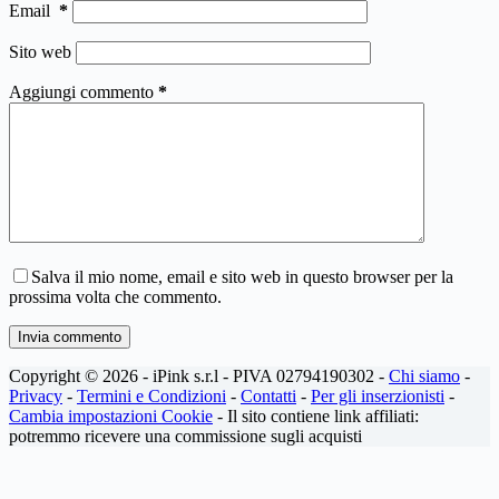
Email
*
Sito web
Aggiungi commento
*
Salva il mio nome, email e sito web in questo browser per la
prossima volta che commento.
Invia commento
Copyright © 2026 - iPink s.r.l - PIVA 02794190302 -
Chi siamo
-
Privacy
-
Termini e Condizioni
-
Contatti
-
Per gli inserzionisti
-
Cambia impostazioni Cookie
- Il sito contiene link affiliati:
potremmo ricevere una commissione sugli acquisti