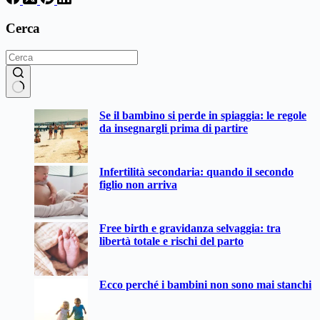
Cerca
Nessun
Se il bambino si perde in spiaggia: le regole
risultato
da insegnargli prima di partire
Infertilità secondaria: quando il secondo
figlio non arriva
Free birth e gravidanza selvaggia: tra
libertà totale e rischi del parto
Ecco perché i bambini non sono mai stanchi