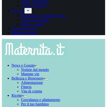
App e Videogame
Sconti e omaggi
Fai da te
Bomboniere e biglietti nascita
Creare con i bimbi
Riciclo creativo
Mamme e lavoro
Mamme Blogger
News e Gossip
Notizie dal mondo
Mamme vip
Bellezza e Benessere
Alimentazione
Fitness
Vita di coppia
Ricette
Gravidanza e allattamento
Per il tuo bambino