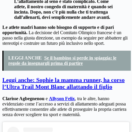
L’allattamento al seno è stato complicato. Come
atlete, il nostro congedo di maternità è quando sei
incinta. Dopo, non c’è più nulla che ti trattenga
dall’allenarti, devi semplicemente andare avanti.
Le atlete madri hanno solo bisogno di supporto e di pari
opportunità.
La decisione del Comitato Olimpico francese è un
passo nella giusta direzione, un esempio da seguire per abbattere gli
stereotipi e costruire un futuro più inclusivo nello sport.
LEGGI ANCHE
Se il bambino si perde in spiaggia: le
regole da insegnargli prima di partire
Leggi anche: Sophie la mamma runner, ha corso
l’Ultra Trail Mont Blanc allattando il figlio
Clarisse Agbegnenou
e
Allyson Felix
, tra le altre, hanno
evidenziato come l’accesso a servizi di allattamento adeguati possa
effettivamente consentire alle atlete di proseguire la propria carriera
senza dover scegliere tra sport e maternità.