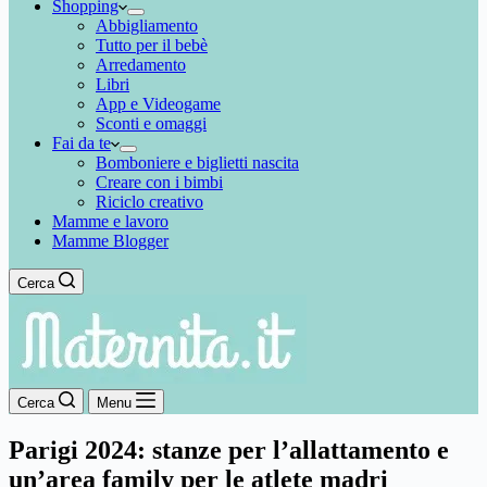
Shopping
Abbigliamento
Tutto per il bebè
Arredamento
Libri
App e Videogame
Sconti e omaggi
Fai da te
Bomboniere e biglietti nascita
Creare con i bimbi
Riciclo creativo
Mamme e lavoro
Mamme Blogger
Cerca
Cerca
Menu
Parigi 2024: stanze per l’allattamento e
un’area family per le atlete madri