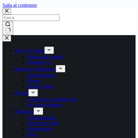
Salta
Salta al contenuto
al
contenuto
Nessun
risultato
News e Gossip
Notizie dal mondo
Mamme vip
Bellezza e Benessere
Alimentazione
Fitness
Vita di coppia
Ricette
Gravidanza e allattamento
Per il tuo bambino
Shopping
Abbigliamento
Tutto per il bebè
Arredamento
Libri