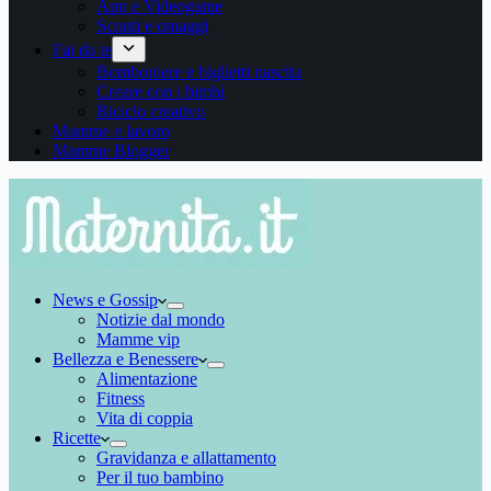
App e Videogame
Sconti e omaggi
Fai da te
Bomboniere e biglietti nascita
Creare con i bimbi
Riciclo creativo
Mamme e lavoro
Mamme Blogger
News e Gossip
Notizie dal mondo
Mamme vip
Bellezza e Benessere
Alimentazione
Fitness
Vita di coppia
Ricette
Gravidanza e allattamento
Per il tuo bambino