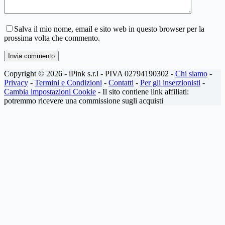
Salva il mio nome, email e sito web in questo browser per la
prossima volta che commento.
Invia commento
Copyright © 2026 - iPink s.r.l - PIVA 02794190302 -
Chi siamo
-
Privacy
-
Termini e Condizioni
-
Contatti
-
Per gli inserzionisti
-
Cambia impostazioni Cookie
- Il sito contiene link affiliati:
potremmo ricevere una commissione sugli acquisti