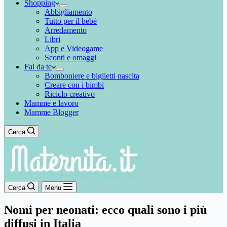
Shopping
Abbigliamento
Tutto per il bebè
Arredamento
Libri
App e Videogame
Sconti e omaggi
Fai da te
Bomboniere e biglietti nascita
Creare con i bimbi
Riciclo creativo
Mamme e lavoro
Mamme Blogger
Cerca
Cerca
Menu
Nomi per neonati: ecco quali sono i più
diffusi in Italia