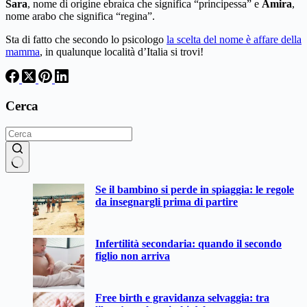
Sara
, nome di origine ebraica che significa “principessa” e
Amira
,
nome arabo che significa “regina”.
Sta di fatto che secondo lo psicologo
la scelta del nome è affare della
mamma
, in qualunque località d’Italia si trovi!
Cerca
Nessun
Se il bambino si perde in spiaggia: le regole
risultato
da insegnargli prima di partire
Infertilità secondaria: quando il secondo
figlio non arriva
Free birth e gravidanza selvaggia: tra