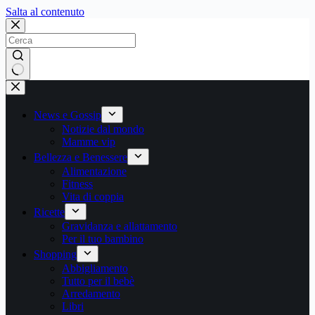
Salta
Salta al contenuto
al
contenuto
Nessun
risultato
News e Gossip
Notizie dal mondo
Mamme vip
Bellezza e Benessere
Alimentazione
Fitness
Vita di coppia
Ricette
Gravidanza e allattamento
Per il tuo bambino
Shopping
Abbigliamento
Tutto per il bebè
Arredamento
Libri