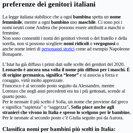
preferenze dei genitori italiani
La legge italiana stabilisce che a ogni
bambina
spetta un
nome
femminile
, mentre a ogni
bambino
uno
maschile
. Ci sono poi i
nomi neutri come Andrea che possono essere attribuiti a maschi o
femmine.
Non sono consentiti i nomi dei genitori viventi o del fratello e della
sorella, non si possono scegliere
nomi ridicoli
o
vergognosi
o
anche nome interi di
personaggi storici
come ad esempio Napoleone
Bonaparte.
L’Istat ha già diffuso i primi dati sulle scelte dei genitori del 2020.
Leonardo è ancora una volta il nome più diffuso per i maschi. È
di origine germanica, significa “leone”
e si associa a forza e
coraggio, virtù molto apprezzate.
Francesco è al secondo posto seguito da Alessandro, mentre
Lorenzo che negli anni precedenti era tra i più gettonati, scende al
quarto posto.
Per le neonate il più scelto è Sofia, un nome che proviene dal greco
e significa “sapienza” o “saggezza”
, Sofia piace anche agli
stranieri che vivono in Italia e spesso lo scelgono per le bambine.
Per le neonate al secondo posto c’è Giulia seguito poi da Aurora.
Classifica nomi per bambini più scelti in Italia: