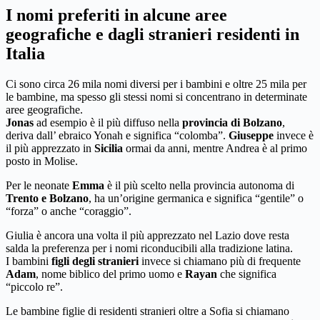
I nomi preferiti in alcune aree
geografiche e dagli stranieri residenti in
Italia
Ci sono circa 26 mila nomi diversi per i bambini e oltre 25 mila per
le bambine, ma spesso gli stessi nomi si concentrano in determinate
aree geografiche.
Jonas
ad esempio è il più diffuso nella
provincia di Bolzano
,
deriva dall’ ebraico Yonah e significa “colomba”.
Giuseppe
invece è
il più apprezzato in
Sicilia
ormai da anni, mentre Andrea è al primo
posto in Molise.
Per le neonate
Emma
è il più scelto nella provincia autonoma di
Trento e Bolzano
, ha un’origine germanica e significa “gentile” o
“forza” o anche “coraggio”.
Giulia è ancora una volta il più apprezzato nel Lazio dove resta
salda la preferenza per i nomi riconducibili alla tradizione latina.
I bambini
figli degli stranieri
invece si chiamano più di frequente
Adam
, nome biblico del primo uomo e
Rayan
che significa
“piccolo re”.
Le bambine figlie di residenti stranieri oltre a Sofia si chiamano