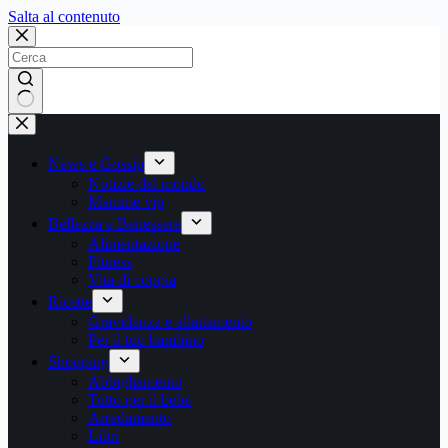
Salta
Salta al contenuto
al
contenuto
Nessun
risultato
News e Gossip
Notizie dal mondo
Mamme vip
Bellezza e Benessere
Alimentazione
Fitness
Vita di coppia
Ricette
Gravidanza e allattamento
Per il tuo bambino
Shopping
Abbigliamento
Tutto per il bebè
Arredamento
Libri