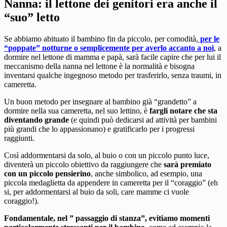
Nanna: il lettone dei genitori era anche il
“suo” letto
Se abbiamo abituato il bambino fin da piccolo, per comodità,
per le
“poppate” notturne o semplicemente per averlo accanto a noi
, a
dormire nel lettone di mamma e papà, sarà facile capire che per lui il
meccanismo della nanna nel lettone è la normalità e bisogna
inventarsi qualche ingegnoso metodo per trasferirlo, senza traumi, in
cameretta.
Un buon metodo per insegnare al bambino già “grandetto” a
dormire nella sua cameretta, nel suo lettino, è
fargli notare che sta
diventando grande
(e quindi può dedicarsi ad attività per bambini
più grandi che lo appassionano) e gratificarlo per i progressi
raggiunti.
Così addormentarsi da solo, al buio o con un piccolo punto luce,
diventerà un piccolo obiettivo da raggiungere che
sarà premiato
con un piccolo pensierino
, anche simbolico, ad esempio, una
piccola medaglietta da appendere in cameretta per il “coraggio” (eh
si, per addormentarsi al buio da soli, care mamme ci vuole
coraggio!).
Fondamentale, nel ” passaggio di stanza”, evitiamo momenti