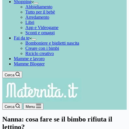
Shopping
Abbigliamento
Tutto per il bebè
Arredamento
Libri
App e Videogame
Sconti e omaggi
Fai da te
Bomboniere e biglietti nascita
Creare con i bimbi
Riciclo creativo
Mamme e lavoro
Mamme Blogger
Cerca
Cerca
Menu
Nanna: cosa fare se il bimbo rifiuta il
lettino?