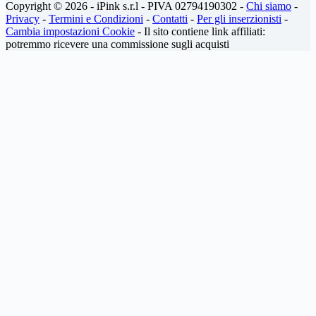
Copyright © 2026 - iPink s.r.l - PIVA 02794190302 -
Chi siamo
-
Privacy
-
Termini e Condizioni
-
Contatti
-
Per gli inserzionisti
-
Cambia impostazioni Cookie
- Il sito contiene link affiliati:
potremmo ricevere una commissione sugli acquisti