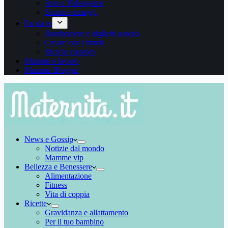
App e Videogame
Sconti e omaggi
Fai da te
Bomboniere e biglietti nascita
Creare con i bimbi
Riciclo creativo
Mamme e lavoro
Mamme Blogger
News e Gossip
Notizie dal mondo
Mamme vip
Bellezza e Benessere
Alimentazione
Fitness
Vita di coppia
Ricette
Gravidanza e allattamento
Per il tuo bambino