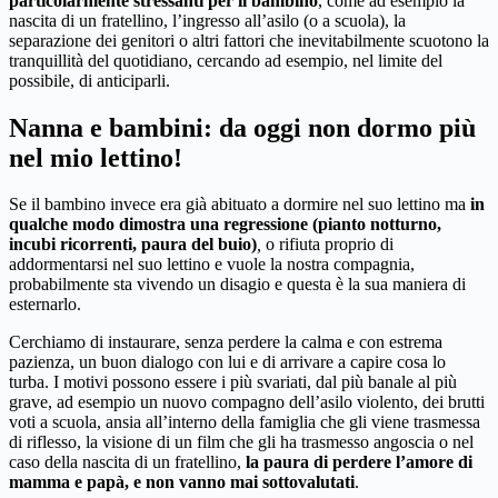
particolarmente stressanti per il bambino
, come ad esempio la
nascita di un fratellino, l’ingresso all’asilo (o a scuola), la
separazione dei genitori o altri fattori che inevitabilmente scuotono la
tranquillità del quotidiano, cercando ad esempio, nel limite del
possibile, di anticiparli.
Nanna e bambini: da oggi non dormo più
nel mio lettino!
Se il bambino invece era già abituato a dormire nel suo lettino ma
in
qualche modo dimostra una regressione (pianto notturno,
incubi ricorrenti, paura del buio)
,
o rifiuta proprio di
addormentarsi nel suo lettino e vuole la nostra compagnia,
probabilmente sta vivendo un disagio e questa è la sua maniera di
esternarlo.
Cerchiamo di instaurare, senza perdere la calma e con estrema
pazienza, un buon dialogo con lui e di arrivare a capire cosa lo
turba. I motivi possono essere i più svariati, dal più banale al più
grave, ad esempio un nuovo compagno dell’asilo violento, dei brutti
voti a scuola, ansia all’interno della famiglia che gli viene trasmessa
di riflesso, la visione di un film che gli ha trasmesso angoscia o nel
caso della nascita di un fratellino,
la paura di perdere l’amore di
mamma e papà, e non vanno mai sottovalutati
.