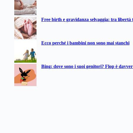
Free birth e gravidanza selvaggia: tra libertà t
Ecco perché i bambini non sono mai stanchi
Bing: dove sono i suoi genitori? Flop è davve