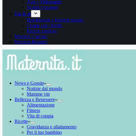
App e Videogame
Sconti e omaggi
Fai da te
Bomboniere e biglietti nascita
Creare con i bimbi
Riciclo creativo
Mamme e lavoro
Mamme Blogger
News e Gossip
Notizie dal mondo
Mamme vip
Bellezza e Benessere
Alimentazione
Fitness
Vita di coppia
Ricette
Gravidanza e allattamento
Per il tuo bambino