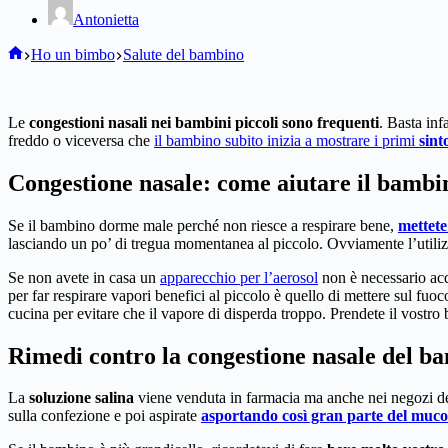
Antonietta
Home
Ho un bimbo
Salute del bambino
Le
congestioni nasali
nei bambini piccoli sono frequenti
. Basta in
freddo o viceversa che
il bambino subito inizia a mostrare i primi
sint
Congestione nasale: come aiutare il bambi
Se il bambino dorme male perché non riesce a respirare bene,
mettete
lasciando un po’ di tregua momentanea al piccolo. Ovviamente l’utili
Se non avete in casa un
apparecchio per l’aerosol
non è necessario acq
per far respirare vapori benefici al piccolo è quello di mettere sul fu
cucina per evitare che il vapore di disperda troppo. Prendete il vostro 
Rimedi contro la congestione nasale del b
La
soluzione salina
viene venduta in farmacia ma anche nei negozi del
sulla confezione e poi aspirate
asportando così gran parte del muco