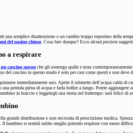
fatti una semplice disattenzione o un cambio troppo repentino della tem
omi del nasino chiuso
. Cosa fare dunque? Ecco alcuni preziosi suggeri
no a respirare
 un cuscino spesso
che gli sostenga spalle e testa contemporaneamente. I
zzo del cuscino in questo modo è solo per casi come questi e non deve d
uistarne immediatamente uno. Aprite il rubinetto dell’acqua calda di cu
oco una pentola piena di acqua e farla bollire a lungo. Potete aggiungere
bambino in braccio e leggetegli una storia nel frattempo: sarà felice di av
ambino
la grande distribuzione e non necessita di prescrizione medica. Spruzza
. Il bambino si sentirà subito meglio potendo respirare con meno diffico