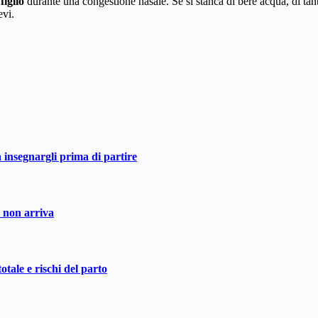
figlio
durante una congestione nasale. Se si stanca di bere acqua, di tan
evi.
a insegnargli prima di partire
o non arriva
otale e rischi del parto