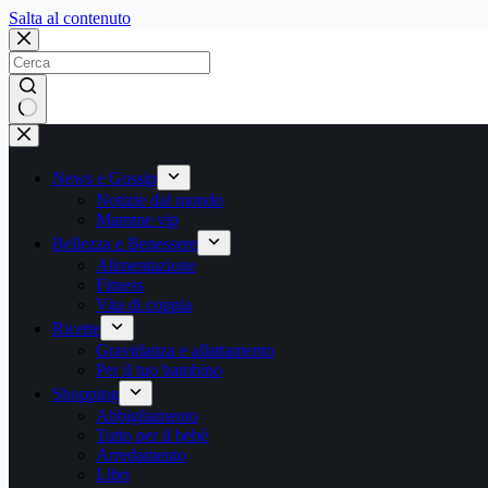
Salta
Salta al contenuto
al
contenuto
Nessun
risultato
News e Gossip
Notizie dal mondo
Mamme vip
Bellezza e Benessere
Alimentazione
Fitness
Vita di coppia
Ricette
Gravidanza e allattamento
Per il tuo bambino
Shopping
Abbigliamento
Tutto per il bebè
Arredamento
Libri