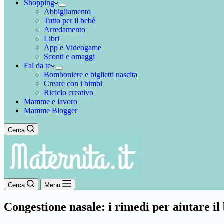
Shopping
Abbigliamento
Tutto per il bebè
Arredamento
Libri
App e Videogame
Sconti e omaggi
Fai da te
Bomboniere e biglietti nascita
Creare con i bimbi
Riciclo creativo
Mamme e lavoro
Mamme Blogger
Cerca
Cerca
Menu
Congestione nasale: i rimedi per aiutare i