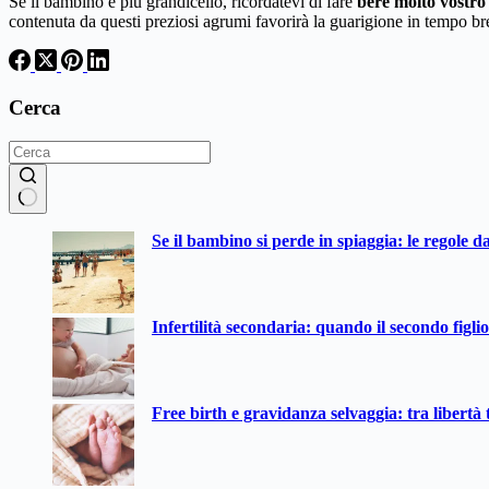
Se il bambino è più grandicello, ricordatevi di fare
bere molto
vostro 
contenuta da questi preziosi agrumi favorirà la guarigione in tempo br
Cerca
Nessun
Se il bambino si perde in spiaggia: le regole d
risultato
Infertilità secondaria: quando il secondo figli
Free birth e gravidanza selvaggia: tra libertà t