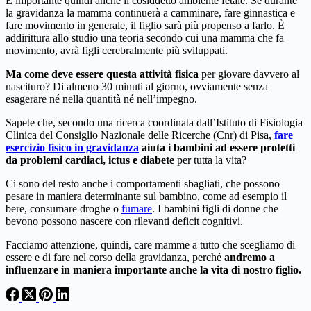
È importante quindi anche il cosiddetto ambiente fetale. Se durante
la gravidanza la mamma continuerà a camminare, fare ginnastica e
fare movimento in generale, il figlio sarà più propenso a farlo. È
addirittura allo studio una teoria secondo cui una mamma che fa
movimento, avrà figli cerebralmente più sviluppati.
Ma come deve essere questa attività fisica
per giovare davvero al
nascituro? Di almeno 30 minuti al giorno, ovviamente senza
esagerare né nella quantità né nell’impegno.
Sapete che, secondo una ricerca coordinata dall’Istituto di Fisiologia
Clinica del Consiglio Nazionale delle Ricerche (Cnr) di Pisa,
fare
esercizio fisico in gravidanza
aiuta i bambini ad essere protetti
da problemi cardiaci, ictus e diabete
per tutta la vita?
Ci sono del resto anche i comportamenti sbagliati, che possono
pesare in maniera determinante sul bambino, come ad esempio il
bere, consumare droghe o
fumare
. I bambini figli di donne che
bevono possono nascere con rilevanti deficit cognitivi.
Facciamo attenzione, quindi, care mamme a tutto che scegliamo di
essere e di fare nel corso della gravidanza, perché
andremo a
influenzare in maniera importante anche la vita di nostro figlio.