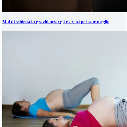
Mal di schiena in gravidanza: gli esercizi per star meglio