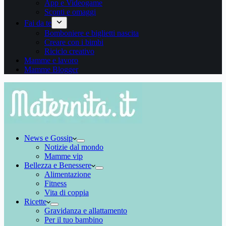
App e Videogame
Sconti e omaggi
Fai da te
Bomboniere e biglietti nascita
Creare con i bimbi
Riciclo creativo
Mamme e lavoro
Mamme Blogger
News e Gossip
Notizie dal mondo
Mamme vip
Bellezza e Benessere
Alimentazione
Fitness
Vita di coppia
Ricette
Gravidanza e allattamento
Per il tuo bambino