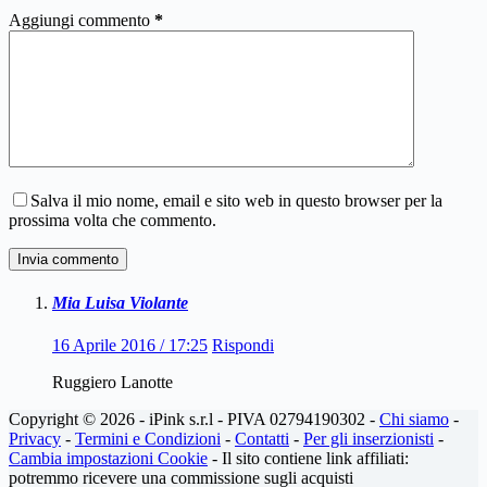
Aggiungi commento
*
Salva il mio nome, email e sito web in questo browser per la
prossima volta che commento.
Invia commento
Mia Luisa Violante
16 Aprile 2016 / 17:25
Rispondi
Ruggiero Lanotte
Copyright © 2026 - iPink s.r.l - PIVA 02794190302 -
Chi siamo
-
Privacy
-
Termini e Condizioni
-
Contatti
-
Per gli inserzionisti
-
Cambia impostazioni Cookie
- Il sito contiene link affiliati:
potremmo ricevere una commissione sugli acquisti