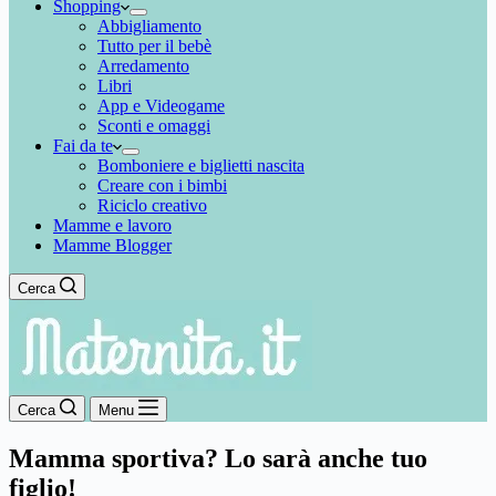
Shopping
Abbigliamento
Tutto per il bebè
Arredamento
Libri
App e Videogame
Sconti e omaggi
Fai da te
Bomboniere e biglietti nascita
Creare con i bimbi
Riciclo creativo
Mamme e lavoro
Mamme Blogger
Cerca
Cerca
Menu
Mamma sportiva? Lo sarà anche tuo
figlio!