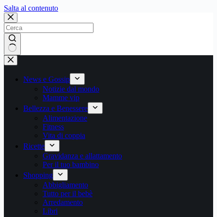
Salta
Salta al contenuto
al
contenuto
Nessun
risultato
News e Gossip
Notizie dal mondo
Mamme vip
Bellezza e Benessere
Alimentazione
Fitness
Vita di coppia
Ricette
Gravidanza e allattamento
Per il tuo bambino
Shopping
Abbigliamento
Tutto per il bebè
Arredamento
Libri