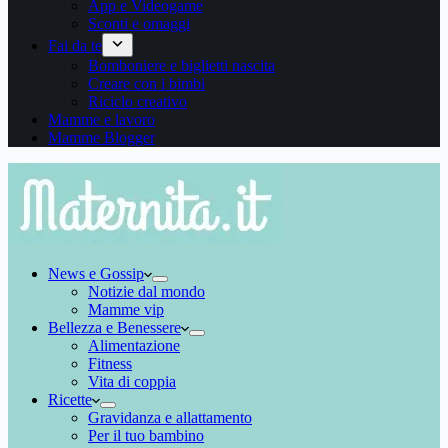
App e Videogame
Sconti e omaggi
Fai da te
Bomboniere e biglietti nascita
Creare con i bimbi
Riciclo creativo
Mamme e lavoro
Mamme Blogger
News e Gossip
Notizie dal mondo
Mamme vip
Bellezza e Benessere
Alimentazione
Fitness
Vita di coppia
Ricette
Gravidanza e allattamento
Per il tuo bambino