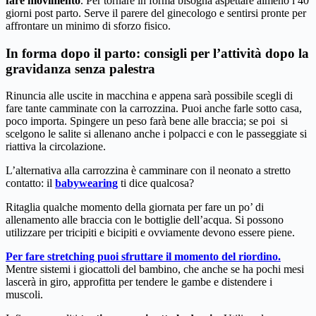
fare movimento
. Per tornare in forma bisogna aspettare almeno i 40
giorni post parto. Serve il parere del ginecologo e sentirsi pronte per
affrontare un minimo di sforzo fisico.
In forma dopo il parto: consigli per l’attività dopo la
gravidanza senza palestra
Rinuncia alle uscite in macchina e appena sarà possibile scegli di
fare tante camminate con la carrozzina. Puoi anche farle sotto casa,
poco importa. Spingere un peso farà bene alle braccia; se poi si
scelgono le salite si allenano anche i polpacci e con le passeggiate si
riattiva la circolazione.
L’alternativa alla carrozzina è camminare con il neonato a stretto
contatto: il
babywearing
ti dice qualcosa?
Ritaglia qualche momento della giornata per fare un po’ di
allenamento alle braccia con le bottiglie dell’acqua. Si possono
utilizzare per tricipiti e bicipiti e ovviamente devono essere piene.
Per fare stretching puoi sfruttare il momento del riordino.
Mentre sistemi i giocattoli del bambino, che anche se ha pochi mesi
lascerà in giro, approfitta per tendere le gambe e distendere i
muscoli.