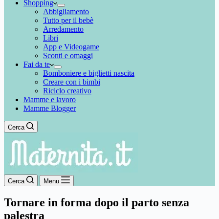
Shopping
Abbigliamento
Tutto per il bebè
Arredamento
Libri
App e Videogame
Sconti e omaggi
Fai da te
Bomboniere e biglietti nascita
Creare con i bimbi
Riciclo creativo
Mamme e lavoro
Mamme Blogger
Cerca
Cerca
Menu
Tornare in forma dopo il parto senza
palestra