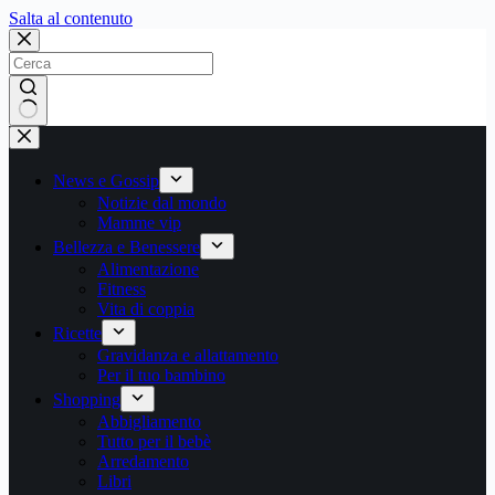
Salta
Salta al contenuto
al
contenuto
Nessun
risultato
News e Gossip
Notizie dal mondo
Mamme vip
Bellezza e Benessere
Alimentazione
Fitness
Vita di coppia
Ricette
Gravidanza e allattamento
Per il tuo bambino
Shopping
Abbigliamento
Tutto per il bebè
Arredamento
Libri