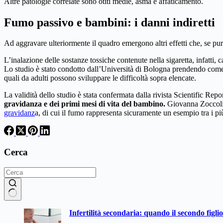
Altre patologie correlate sono otiti medie, asma e affaticamento.
Fumo passivo e bambini: i danni indiretti
Ad aggravare ulteriormente il quadro emergono altri effetti che, se pur
L’inalazione delle sostanze tossiche contenute nella sigaretta, infatti,
Lo studio è stato condotto dall’Università di Bologna prendendo come cav
quali da adulti possono sviluppare le difficoltà sopra elencate.
La validità dello studio è stata confermata dalla rivista Scientific Rep
gravidanza e dei primi mesi di vita del bambino.
Giovanna Zoccoli,
gravidanz
a, di cui il fumo rappresenta sicuramente un esempio tra i pi
Cerca
Nessun
Infertilità secondaria: quando il secondo figli
risultato