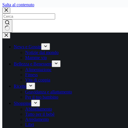
Salta
Salta al contenuto
al
contenuto
Nessun
risultato
News e Gossip
Notizie dal mondo
Mamme vip
Bellezza e Benessere
Alimentazione
Fitness
Vita di coppia
Ricette
Gravidanza e allattamento
Per il tuo bambino
Shopping
Abbigliamento
Tutto per il bebè
Arredamento
Libri