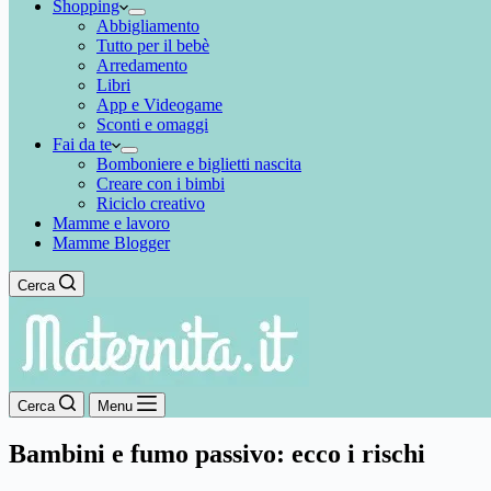
Shopping
Abbigliamento
Tutto per il bebè
Arredamento
Libri
App e Videogame
Sconti e omaggi
Fai da te
Bomboniere e biglietti nascita
Creare con i bimbi
Riciclo creativo
Mamme e lavoro
Mamme Blogger
Cerca
Cerca
Menu
Bambini e fumo passivo: ecco i rischi