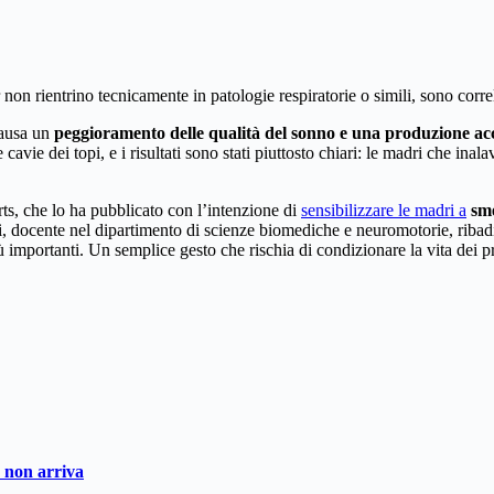
 non rientrino tecnicamente in patologie respiratorie o simili, sono corre
 causa un
peggioramento delle qualità del sonno e una produzione acce
ie dei topi, e i risultati sono stati piuttosto chiari: le madri che inala
orts, che lo ha pubblicato con l’intenzione di
sensibilizzare le madri a
sme
 docente nel dipartimento di scienze biomediche e neuromotorie, ribadi
ù importanti. Un semplice gesto che rischia di condizionare la vita dei 
o non arriva