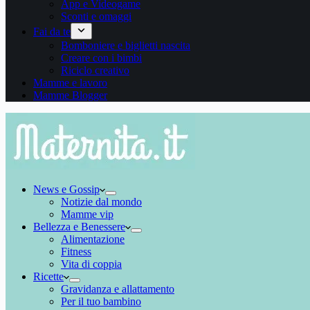
App e Videogame
Sconti e omaggi
Fai da te
Bomboniere e biglietti nascita
Creare con i bimbi
Riciclo creativo
Mamme e lavoro
Mamme Blogger
News e Gossip
Notizie dal mondo
Mamme vip
Bellezza e Benessere
Alimentazione
Fitness
Vita di coppia
Ricette
Gravidanza e allattamento
Per il tuo bambino