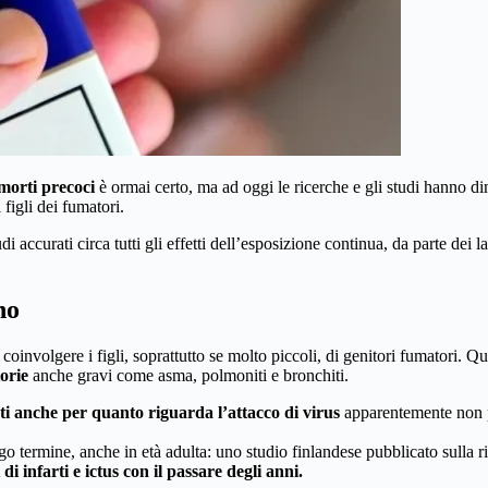
morti precoci
è ormai certo, ma ad oggi le ricerche e gli studi hanno d
i figli dei fumatori.
ccurati circa tutti gli effetti dell’esposizione continua, da parte dei lat
no
oinvolgere i figli, soprattutto se molto piccoli, di genitori fumatori. Q
orie
anche gravi come asma, polmoniti e bronchiti.
ti anche per quanto riguarda l’attacco di virus
apparentemente non pe
lungo termine, anche in età adulta: uno studio finlandese pubblicato sulla
i infarti e ictus con il passare degli anni.