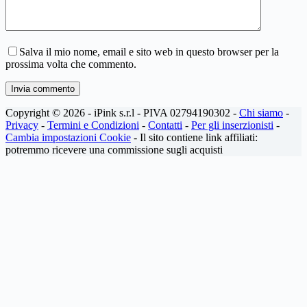
Salva il mio nome, email e sito web in questo browser per la
prossima volta che commento.
Invia commento
Copyright © 2026 - iPink s.r.l - PIVA 02794190302 -
Chi siamo
-
Privacy
-
Termini e Condizioni
-
Contatti
-
Per gli inserzionisti
-
Cambia impostazioni Cookie
- Il sito contiene link affiliati:
potremmo ricevere una commissione sugli acquisti