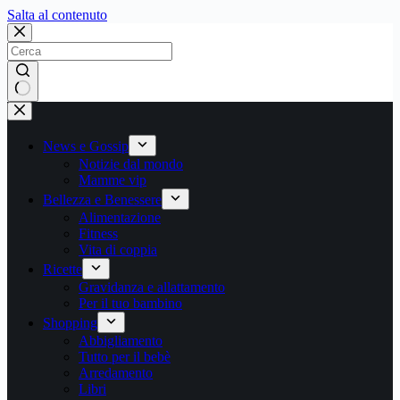
Salta
Salta al contenuto
al
contenuto
Nessun
risultato
News e Gossip
Notizie dal mondo
Mamme vip
Bellezza e Benessere
Alimentazione
Fitness
Vita di coppia
Ricette
Gravidanza e allattamento
Per il tuo bambino
Shopping
Abbigliamento
Tutto per il bebè
Arredamento
Libri