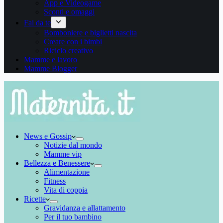
App e Videogame
Sconti e omaggi
Fai da te
Bomboniere e biglietti nascita
Creare con i bimbi
Riciclo creativo
Mamme e lavoro
Mamme Blogger
News e Gossip
Notizie dal mondo
Mamme vip
Bellezza e Benessere
Alimentazione
Fitness
Vita di coppia
Ricette
Gravidanza e allattamento
Per il tuo bambino