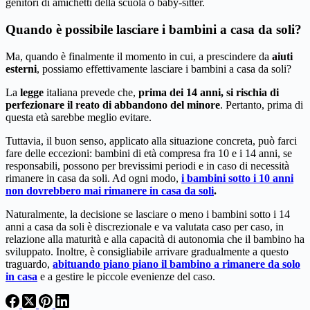
genitori di amichetti della scuola o baby-sitter.
Quando è possibile lasciare i bambini a casa da soli?
Ma, quando è finalmente il momento in cui, a prescindere da
aiuti
esterni
, possiamo effettivamente lasciare i bambini a casa da soli?
La
legge
italiana prevede che,
prima dei 14 anni, si rischia di
perfezionare il reato di abbandono del minore
. Pertanto, prima di
questa età sarebbe meglio evitare.
Tuttavia, il buon senso, applicato alla situazione concreta, può farci
fare delle eccezioni: bambini di età compresa fra 10 e i 14 anni, se
responsabili, possono per brevissimi periodi e in caso di necessità
rimanere in casa da soli. Ad ogni modo,
i bambini sotto i 10 anni
non dovrebbero mai rimanere in casa da soli
.
Naturalmente, la decisione se lasciare o meno i bambini sotto i 14
anni a casa da soli è discrezionale e va valutata caso per caso, in
relazione alla maturità e alla capacità di autonomia che il bambino ha
sviluppato. Inoltre, è consigliabile arrivare gradualmente a questo
traguardo,
abituando piano piano il bambino a rimanere da solo
in casa
e a gestire le piccole evenienze del caso.