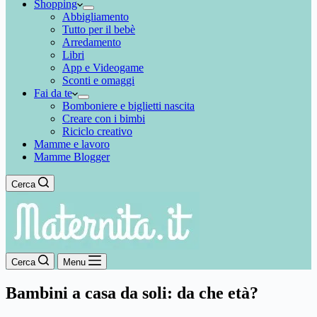
Shopping
Abbigliamento
Tutto per il bebè
Arredamento
Libri
App e Videogame
Sconti e omaggi
Fai da te
Bomboniere e biglietti nascita
Creare con i bimbi
Riciclo creativo
Mamme e lavoro
Mamme Blogger
Cerca
Cerca
Menu
Bambini a casa da soli: da che età?