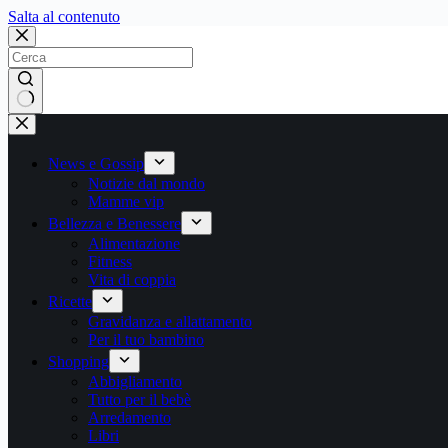
Salta
Salta al contenuto
al
contenuto
Nessun
risultato
News e Gossip
Notizie dal mondo
Mamme vip
Bellezza e Benessere
Alimentazione
Fitness
Vita di coppia
Ricette
Gravidanza e allattamento
Per il tuo bambino
Shopping
Abbigliamento
Tutto per il bebè
Arredamento
Libri