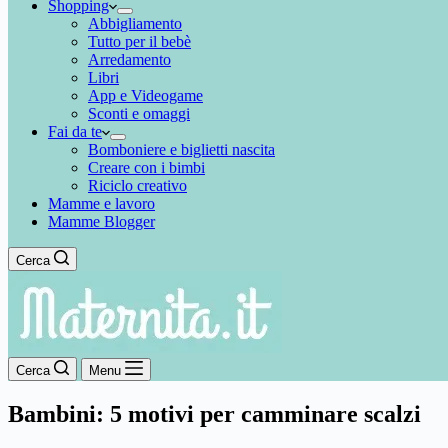
Shopping
Abbigliamento
Tutto per il bebè
Arredamento
Libri
App e Videogame
Sconti e omaggi
Fai da te
Bomboniere e biglietti nascita
Creare con i bimbi
Riciclo creativo
Mamme e lavoro
Mamme Blogger
Cerca
Cerca
Menu
Bambini: 5 motivi per camminare scalzi