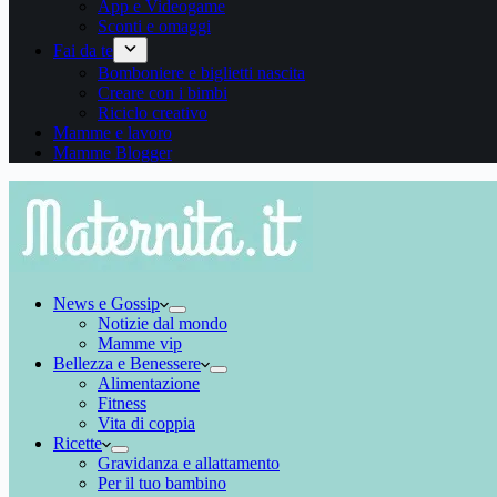
App e Videogame
Sconti e omaggi
Fai da te
Bomboniere e biglietti nascita
Creare con i bimbi
Riciclo creativo
Mamme e lavoro
Mamme Blogger
News e Gossip
Notizie dal mondo
Mamme vip
Bellezza e Benessere
Alimentazione
Fitness
Vita di coppia
Ricette
Gravidanza e allattamento
Per il tuo bambino