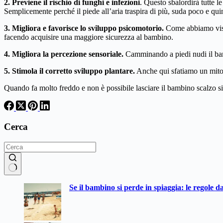
2. Previene il rischio di funghi e infezioni
. Questo sbalordirà tutte l
Semplicemente perché il piede all’aria traspira di più, suda poco e quind
3. Migliora e favorisce lo sviluppo psicomotorio.
Come abbiamo visto
facendo acquisire una maggiore sicurezza al bambino.
4. Migliora la percezione sensoriale.
Camminando a piedi nudi il bamb
5. Stimola il corretto sviluppo plantare.
Anche qui sfatiamo un mito: 
Quando fa molto freddo e non è possibile lasciare il bambino scalzo s
Cerca
Nessun
Se il bambino si perde in spiaggia: le regole d
risultato