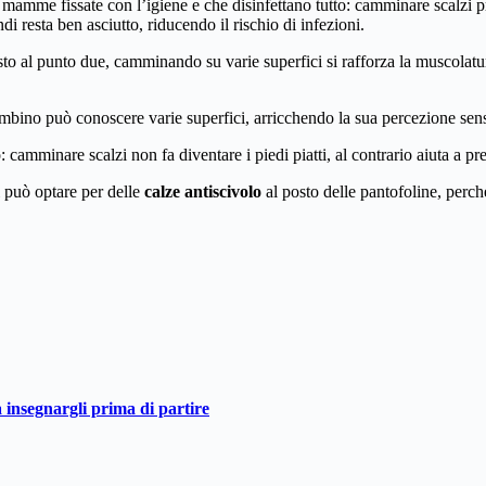
e mamme fissate con l’igiene e che disinfettano tutto: camminare scalzi p
i resta ben asciutto, riducendo il rischio di infezioni.
 al punto due, camminando su varie superfici si rafforza la muscolatura
ino può conoscere varie superfici, arricchendo la sua percezione sens
camminare scalzi non fa diventare i piedi piatti, al contrario aiuta a pr
i può optare per delle
calze antiscivolo
al posto delle pantofoline, perch
a insegnargli prima di partire