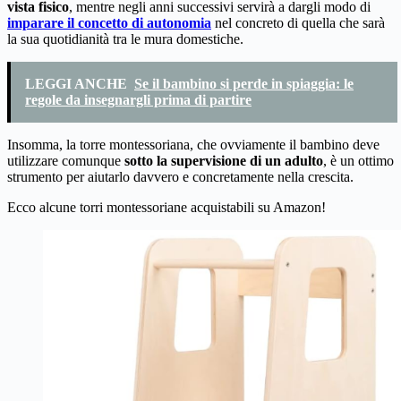
vista fisico
, mentre negli anni successivi servirà a dargli modo di
imparare il concetto di autonomia
nel concreto di quella che sarà
la sua quotidianità tra le mura domestiche.
LEGGI ANCHE
Se il bambino si perde in spiaggia: le
regole da insegnargli prima di partire
Insomma, la torre montessoriana, che ovviamente il bambino deve
utilizzare comunque
sotto la supervisione di un adulto
, è un ottimo
strumento per aiutarlo davvero e concretamente nella crescita.
Ecco alcune torri montessoriane acquistabili su Amazon!