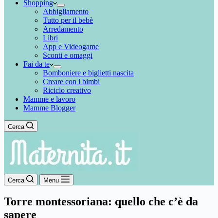
Shopping
Abbigliamento
Tutto per il bebè
Arredamento
Libri
App e Videogame
Sconti e omaggi
Fai da te
Bomboniere e biglietti nascita
Creare con i bimbi
Riciclo creativo
Mamme e lavoro
Mamme Blogger
Cerca
Cerca
Menu
Torre montessoriana: quello che c’è da
sapere