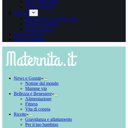
App e Videogame
Sconti e omaggi
Fai da te
Bomboniere e biglietti nascita
Creare con i bimbi
Riciclo creativo
Mamme e lavoro
Mamme Blogger
News e Gossip
Notizie dal mondo
Mamme vip
Bellezza e Benessere
Alimentazione
Fitness
Vita di coppia
Ricette
Gravidanza e allattamento
Per il tuo bambino