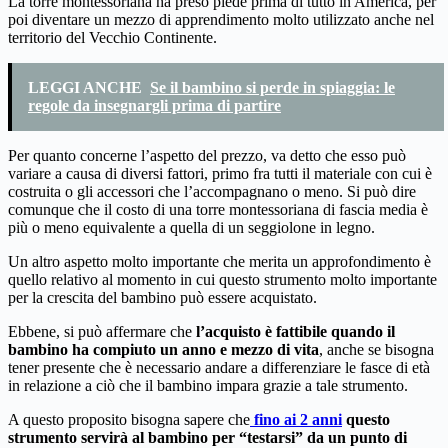
La torre montessoriana ha preso piede prima di tutto in America, per
poi diventare un mezzo di apprendimento molto utilizzato anche nel
territorio del Vecchio Continente.
LEGGI ANCHE
Se il bambino si perde in spiaggia: le
regole da insegnargli prima di partire
Per quanto concerne l’aspetto del prezzo, va detto che esso può
variare a causa di diversi fattori, primo fra tutti il materiale con cui è
costruita o gli accessori che l’accompagnano o meno. Si può dire
comunque che il costo di una torre montessoriana di fascia media è
più o meno equivalente a quella di un seggiolone in legno.
Un altro aspetto molto importante che merita un approfondimento è
quello relativo al momento in cui questo strumento molto importante
per la crescita del bambino può essere acquistato.
Ebbene, si può affermare che
l’acquisto è fattibile quando il
bambino ha compiuto un anno e mezzo di vita
, anche se bisogna
tener presente che è necessario andare a differenziare le fasce di età
in relazione a ciò che il bambino impara grazie a tale strumento.
A questo proposito bisogna sapere che
fino ai 2 anni
questo
strumento servirà al bambino per “testarsi” da un punto di