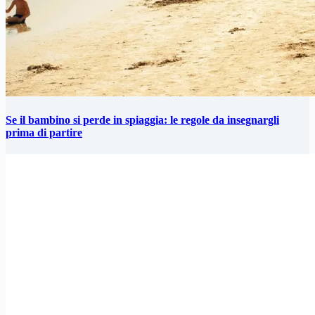
Se il bambino si perde in spiaggia: le regole da insegnargli
prima di partire