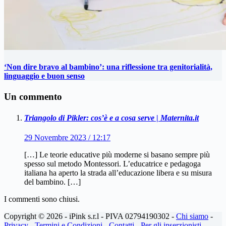
‘Non dire bravo al bambino’: una riflessione tra genitorialità,
linguaggio e buon senso
Un commento
Triangolo di Pikler: cos’è e a cosa serve | Maternita.it
29 Novembre 2023 / 12:17
[…] Le teorie educative più moderne si basano sempre più
spesso sul metodo Montessori. L’educatrice e pedagoga
italiana ha aperto la strada all’educazione libera e su misura
del bambino. […]
I commenti sono chiusi.
Copyright © 2026 - iPink s.r.l - PIVA 02794190302 -
Chi siamo
-
Privacy
-
Termini e Condizioni
-
Contatti
-
Per gli inserzionisti
-