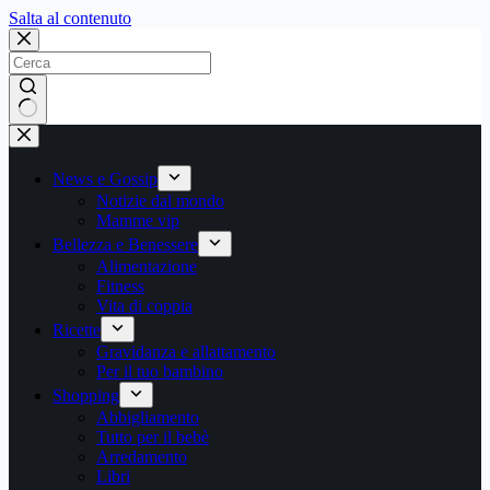
Salta
Salta al contenuto
al
contenuto
Nessun
risultato
News e Gossip
Notizie dal mondo
Mamme vip
Bellezza e Benessere
Alimentazione
Fitness
Vita di coppia
Ricette
Gravidanza e allattamento
Per il tuo bambino
Shopping
Abbigliamento
Tutto per il bebè
Arredamento
Libri