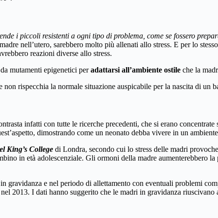
nde i piccoli resistenti a ogni tipo di problema, come se fossero prep
 madre nell’utero, sarebbero molto più allenati allo stress. E per lo stesso
avrebbero reazioni diverse allo stress.
 da mutamenti epigenetici per
adattarsi all’ambiente ostile
che la madr
 e non rispecchia la normale situazione auspicabile per la nascita di un 
rasta infatti con tutte le ricerche precedenti, che si erano concentrate s
 quest’aspetto, dimostrando come un neonato debba vivere in un ambiente 
del King’s College
di Londra, secondo cui lo stress delle madri provocher
ino in età adolescenziale. Gli ormoni della madre aumenterebbero la pos
a in gravidanza e nel periodo di allettamento con eventuali problemi co
nel 2013. I dati hanno suggerito che le madri in gravidanza riuscivano a