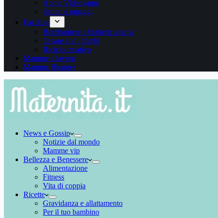
App e Videogame
Sconti e omaggi
Fai da te
Bomboniere e biglietti nascita
Creare con i bimbi
Riciclo creativo
Mamme e lavoro
Mamme Blogger
News e Gossip
Notizie dal mondo
Mamme vip
Bellezza e Benessere
Alimentazione
Fitness
Vita di coppia
Ricette
Gravidanza e allattamento
Per il tuo bambino