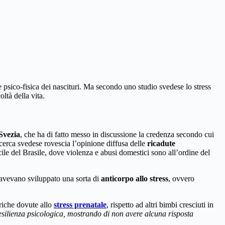
e psico-fisica dei nascituri. Ma secondo uno studio svedese lo stress
oltà della vita.
Svezia
, che ha di fatto messo in discussione la credenza secondo cui
icerca svedese rovescia l’opinione diffusa delle
ricadute
le del Brasile, dove violenza e abusi domestici sono all’ordine del
 avevano sviluppato una sorta di
anticorpo allo stress
, ovvero
triche dovute allo
stress prenatale
, rispetto ad altri bimbi cresciuti in
 resilienza psicologica, mostrando di non avere alcuna risposta