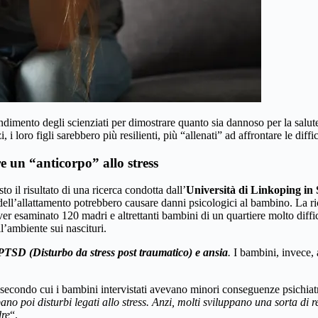
ndimento degli scienziati per dimostrare quanto sia dannoso per la salut
oro figli sarebbero più resilienti, più “allenati” ad affrontare le diffic
 un “anticorpo” allo stress
 il risultato di una ricerca condotta dall’
Università di Linkoping in 
 dell’allattamento potrebbero causare danni psicologici al bambino. La r
 esaminato 120 madri e altrettanti bambini di un quartiere molto diffici
l’ambiente sui nascituri.
 PTSD (Disturbo da stress post traumatico) e ansia
.
I bambini, invece,
a, secondo cui i bambini intervistati avevano minori conseguenze psichia
ppano poi disturbi legati allo stress. Anzi, molti sviluppano una sorta di
dre
“.