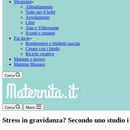
Shopping
Abbigliamento
Tutto per il bebè
Arredamento
Libri
App e Videogame
Sconti e omaggi
Fai da te
Bomboniere e biglietti nascita
Creare con i bimbi
Riciclo creativo
Mamme e lavoro
Mamme Blogger
Cerca
Cerca
Menu
Stress in gravidanza? Secondo uno studio i f