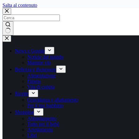
Salta
Salta al contenuto
al
contenuto
Nessun
risultato
News e Gossip
Notizie dal mondo
Mamme vip
Bellezza e Benessere
Alimentazione
Fitness
Vita di coppia
Ricette
Gravidanza e allattamento
Per il tuo bambino
Shopping
Abbigliamento
Tutto per il bebè
Arredamento
Libri