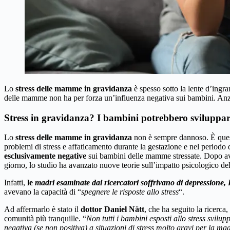
Lo
stress delle mamme in gravidanza
è spesso sotto la lente d’ingra
delle mamme non ha per forza un’influenza negativa sui bambini. Anzi, i l
Stress in gravidanza? I bambini potrebbero sviluppare
Lo
stress delle mamme in gravidanza
non è sempre dannoso. È questo
problemi di stress e affaticamento durante la gestazione e nel periodo
esclusivamente negative
sui bambini delle mamme stressate. Dopo aver
giorno, lo studio ha avanzato nuove teorie sull’impatto psicologico del
Infatti,
le
madri esaminate dai ricercatori soffrivano di depressione,
avevano la capacità di “
spegnere le risposte allo stress
“.
Ad affermarlo è stato il
dottor Daniel Nätt
, che ha seguito la ricerc
comunità più tranquille. “
Non tutti i bambini esposti allo stress svilu
negativa (se non positiva) a situazioni di stress molto gravi per la ma