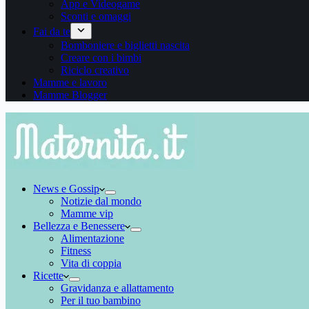
App e Videogame
Sconti e omaggi
Fai da te
Bomboniere e biglietti nascita
Creare con i bimbi
Riciclo creativo
Mamme e lavoro
Mamme Blogger
News e Gossip
Notizie dal mondo
Mamme vip
Bellezza e Benessere
Alimentazione
Fitness
Vita di coppia
Ricette
Gravidanza e allattamento
Per il tuo bambino