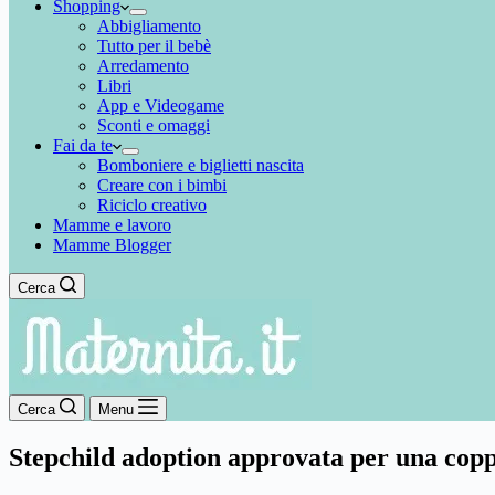
Shopping
Abbigliamento
Tutto per il bebè
Arredamento
Libri
App e Videogame
Sconti e omaggi
Fai da te
Bomboniere e biglietti nascita
Creare con i bimbi
Riciclo creativo
Mamme e lavoro
Mamme Blogger
Cerca
Cerca
Menu
Stepchild adoption approvata per una co