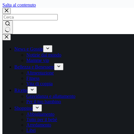
Salta
Salta al contenuto
al
contenuto
Nessun
risultato
News e Gossip
Notizie dal mondo
Mamme vip
Bellezza e Benessere
Alimentazione
Fitness
Vita di coppia
Ricette
Gravidanza e allattamento
Per il tuo bambino
Shopping
Abbigliamento
Tutto per il bebè
Arredamento
Libri