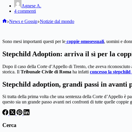
Agnese A.
4 commenti
Home
News e Gossip
Notizie dal mondo
Sono mesi importanti questi per le
coppie omosessuali
, uomini e donn
Stepchild Adoption: arriva il sì per la co
Dopo il caso della Corte d’Appello di Trento, che aveva riconosciuto a d
storica. Il
Tribunale Civile di Roma
ha infatti
concesso la stepchi
Stepchild adoption, grandi passi in avanti 
Si tratta della prima volta che una sentenza della Corte d’Appello è pas
questo sia un grande passo avanti nei confronti di tutte quelle coppie 
Cerca