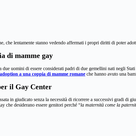
e, che lentamente stanno vedendo affermati i propri diritti di poter adot
ppia di mamme gay
ue uomini di essere considerati padri di due gemellini nati negli Stati U
ld adoption a una coppia di mamme romane
che hanno avuto una bamb
per il Gay Center
sata in giudicato senza la necessità di ricorrere a successivi gradi di gi
gay che desiderano essere genitori perché “
la maternità come la paternit