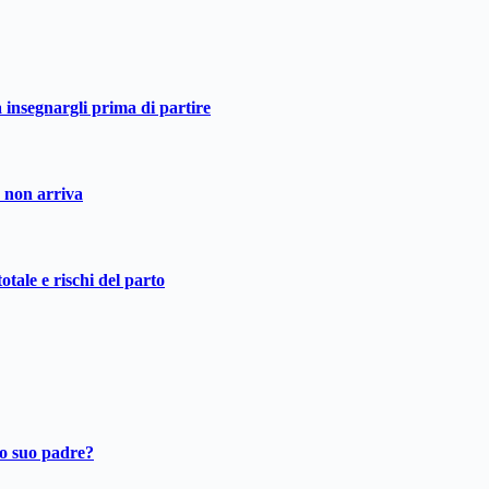
a insegnargli prima di partire
o non arriva
otale e rischi del parto
ro suo padre?