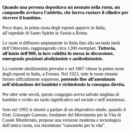
Quando una persona depositava un neonato nella ruota, un
campanello avvisava l’addetto, che faceva ruotare il cilindro per
ricevere il bambino.
Poco dopo, la prima ruota degli esposti apparve in Italia,
all’ospedale di Santo Spirito in Sassia a Roma.
Le ruote si diffusero ampiamente in Italia fino alla seconda metà
dell’Ottocento, raggiungendo circa 1200 esemplari.
Tuttavia,
all’inizio dell’800, la loro validità fu messa in discussione,
emergendo posizioni abolizioniste e antibolizioniste.
La corrente abolizionista prevalse e nel 1867 chiuse la prima ruota
degli esposti in Italia, a Ferrara. Nel 1923, tutte le ruote rimaste
furono ufficialmente soppresse,
ponendo fine all’anonimato
nell’abbandono dei bambini e richiedendo la consegna diretta.
Per oltre sette secoli, questo congegno aveva salvato migliaia di
bambini e svolto un ruolo significativo nel sociale e nell’assistenza.
Solo nel 1992 si ritornò a parlare di un dispositivo simile, quando il
Dott. Giuseppe Garrone, fondatore del Movimento per la Vita di
Casale Monferrato, propose una versione moderna e tecnologica
dell’antica ruota, ora rinominata “cassonetto per la vita”.