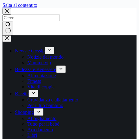
Salta
Salta al contenuto
al
contenuto
Nessun
risultato
News e Gossip
Notizie dal mondo
Mamme vip
Bellezza e Benessere
Alimentazione
Fitness
Vita di coppia
Ricette
Gravidanza e allattamento
Per il tuo bambino
Shopping
Abbigliamento
Tutto per il bebè
Arredamento
Libri