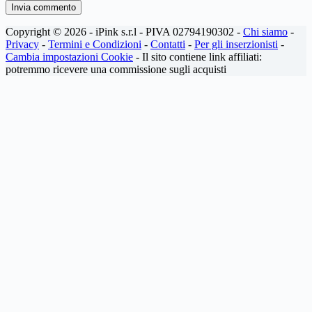
Invia commento
Copyright © 2026 - iPink s.r.l - PIVA 02794190302 -
Chi siamo
-
Privacy
-
Termini e Condizioni
-
Contatti
-
Per gli inserzionisti
-
Cambia impostazioni Cookie
- Il sito contiene link affiliati:
potremmo ricevere una commissione sugli acquisti