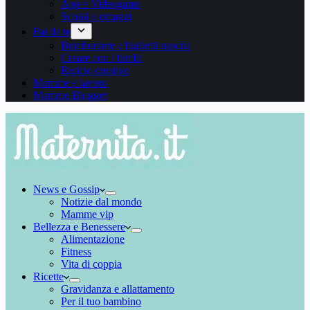
App e Videogame
Sconti e omaggi
Fai da te
Bomboniere e biglietti nascita
Creare con i bimbi
Riciclo creativo
Mamme e lavoro
Mamme Blogger
News e Gossip
Notizie dal mondo
Mamme vip
Bellezza e Benessere
Alimentazione
Fitness
Vita di coppia
Ricette
Gravidanza e allattamento
Per il tuo bambino