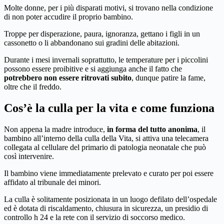
Molte donne, per i più disparati motivi, si trovano nella condizione
di non poter accudire il proprio bambino.
Troppe per disperazione, paura, ignoranza, gettano i figli in un
cassonetto o li abbandonano sui gradini delle abitazioni.
Durante i mesi invernali soprattutto, le temperature per i piccolini
possono essere proibitive e si aggiunga anche il fatto che
potrebbero non essere ritrovati subito
, dunque patire la fame,
oltre che il freddo.
Cos’è la culla per la vita e come funziona
Non appena la madre introduce,
in forma del tutto anonima
, il
bambino all’interno della culla della Vita, si attiva una telecamera
collegata al cellulare del primario di patologia neonatale che può
così intervenire.
Il bambino viene immediatamente prelevato e curato per poi essere
affidato al tribunale dei minori.
La culla è solitamente posizionata in un luogo defilato dell’ospedale
ed è dotata di riscaldamento, chiusura in sicurezza, un presidio di
controllo h 24 e la rete con il servizio di soccorso medico.