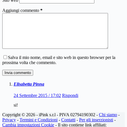
Sito web
Aggiungi commento
*
Salva il mio nome, email e sito web in questo browser per la
prossima volta che commento.
Invia commento
Elisabetta Pinna
24 Settembre 2015 / 17:02
Rispondi
si!
Copyright © 2026 - iPink s.r.l - PIVA 02794190302 -
Chi siamo
-
Privacy
-
Termini e Condizioni
-
Contatti
-
Per gli inserzionisti
-
Cambia impostazioni Cookie
- Il sito contiene link affiliati: