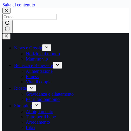
Salta
Salta al contenuto
al
contenuto
Nessun
risultato
News e Gossip
Notizie dal mondo
Mamme vip
Bellezza e Benessere
Alimentazione
Fitness
Vita di coppia
Ricette
Gravidanza e allattamento
Per il tuo bambino
Shopping
Abbigliamento
Tutto per il bebè
Arredamento
Libri