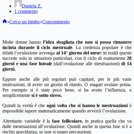
Daniela Z.
1 commento
Home
Cerco un bimbo
Concepimento
Molte donne hanno
l’idea sbagliata che non si possa rimanere
incinta durante il ciclo mestruale
. La credenza popolare è che
infatti l’ovulazione avvenga
al 14° giorno del mese:
in realtà questo
succede solo in situazioni particolari, con il ciclo di esattamente
28
giorni e una fase luteale
(dall’ovulazione alle mestruazioni)
di 14
giorni.
Eppure anche alle più regolari può capitare, per le più varie
motivazioni, di avere un giorno di ritardo. O magari ovulare prima.
Per esempio si è state poco bene, si ha avuto l’influenza, o
semplicemente
si è sotto stress.
Quindi la verità è che
ogni volta che si hanno le mestruazioni
è
impossibile sapere matematicamente quando avverrà l’ovulazione.
Altrettanto variabile è la
fase follicolare,
in pratica quella che va
dalle mestruazioni all’ovulazione. Quindi anche in questa fase si è a
rischio gravidanza, se non si usano precauzioni.