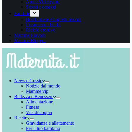
App e Videogame
Sconti e omaggi
Fai da te
Bomboniere e biglietti nascita
Creare con i bimbi
Riciclo creativo
Mamme e lavoro
Mamme Blogger
News e Gossip
Notizie dal mondo
Mamme vip
Bellezza e Benessere
Alimentazione
Fitness
Vita di coppia
Ricette
Gravidanza e allattamento
Per il tuo bambino