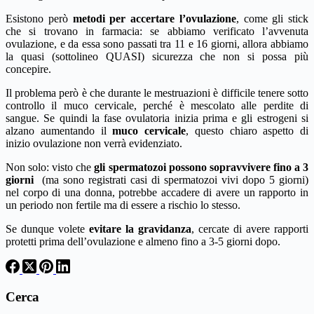
Esistono però
metodi per accertare l’ovulazione
, come gli stick
che si trovano in farmacia: se abbiamo verificato l’avvenuta
ovulazione, e da essa sono passati tra 11 e 16 giorni, allora abbiamo
la quasi (sottolineo QUASI) sicurezza che non si possa più
concepire.
Il problema però è che durante le mestruazioni è difficile tenere sotto
controllo il muco cervicale, perché è mescolato alle perdite di
sangue. Se quindi la fase ovulatoria inizia prima e gli estrogeni si
alzano aumentando il
muco cervicale
, questo chiaro aspetto di
inizio ovulazione non verrà evidenziato.
Non solo: visto che
gli spermatozoi possono sopravvivere fino a 3
giorni
(ma sono registrati casi di spermatozoi vivi dopo 5 giorni)
nel corpo di una donna, potrebbe accadere di avere un rapporto in
un periodo non fertile ma di essere a rischio lo stesso.
Se dunque volete
evitare la gravidanza
, cercate di avere rapporti
protetti prima dell’ovulazione e almeno fino a 3-5 giorni dopo.
Cerca