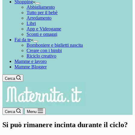
Shopping
Abbigliamento
Tutto per il bebè
Arredamento
Libri
App e Videogame
Sconti e omaggi
Fai da te
Bomboniere e biglietti nascita
Creare con i bimbi
Riciclo creativo
Mamme e lavoro
Mamme Blogger
Cerca
Cerca
Menu
Si può rimanere incinta durante il ciclo?