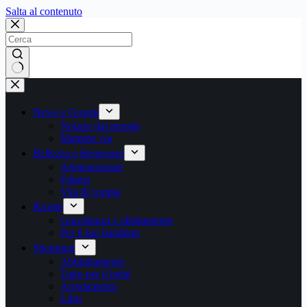
Salta
Salta al contenuto
al
contenuto
Nessun
risultato
News e Gossip
Notizie dal mondo
Mamme vip
Bellezza e Benessere
Alimentazione
Fitness
Vita di coppia
Ricette
Gravidanza e allattamento
Per il tuo bambino
Shopping
Abbigliamento
Tutto per il bebè
Arredamento
Libri