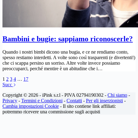
Bambini e bugie: sappiamo riconoscerle?
Quando i nostri bimbi dicono una bugia, e ce ne rendiamo conto,
spesso restiamo interdetti. A volte sono così trasparenti (e divertenti!)
che ci scappa persino un sorriso. Altre volte invece possiamo
preoccuparci, perché mentire è un abitudine che i…
1
2
3
4
…
17
Succ
Copyright © 2026 - iPink s.r.l - PIVA 02794190302 -
Chi siamo
-
Privacy
-
Termini e Condizioni
-
Contatti
-
Per gli inserzionisti
-
Cambia impostazioni Cookie
- Il sito contiene link affiliati:
potremmo ricevere una commissione sugli acquisti