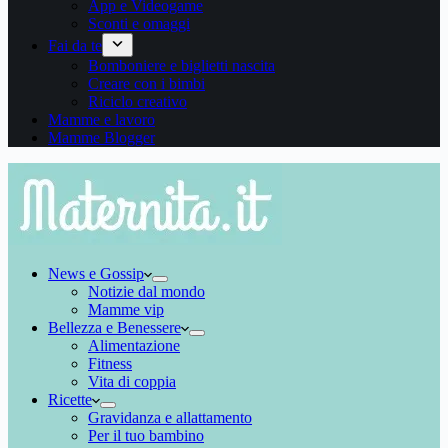
App e Videogame
Sconti e omaggi
Fai da te
Bomboniere e biglietti nascita
Creare con i bimbi
Riciclo creativo
Mamme e lavoro
Mamme Blogger
News e Gossip
Notizie dal mondo
Mamme vip
Bellezza e Benessere
Alimentazione
Fitness
Vita di coppia
Ricette
Gravidanza e allattamento
Per il tuo bambino