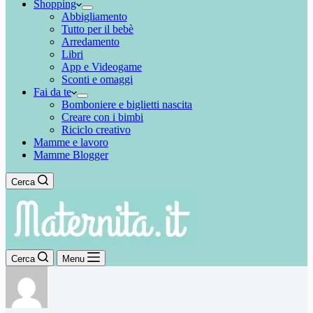
Shopping
Abbigliamento
Tutto per il bebè
Arredamento
Libri
App e Videogame
Sconti e omaggi
Fai da te
Bomboniere e biglietti nascita
Creare con i bimbi
Riciclo creativo
Mamme e lavoro
Mamme Blogger
Cerca
Cerca
Menu