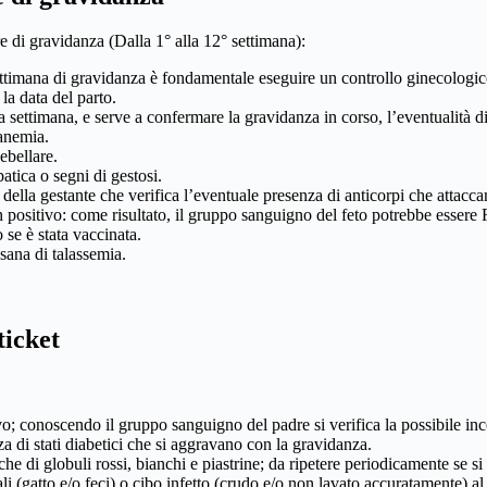
e di gravidanza (Dalla 1° alla 12° settimana):
settimana di gravidanza è fondamentale eseguire un controllo ginecologico p
la data del parto.
 settimana, e serve a confermare la gravidanza in corso, l’eventualità di e
 anemia.
ebellare.
patica o segni di gestosi.
e della gestante che verifica l’eventuale presenza di anticorpi che attacca
 positivo: come risultato, il gruppo sanguigno del feto potrebbe essere 
o se è stata vaccinata.
 sana di talassemia.
ticket
 conoscendo il gruppo sanguigno del padre si verifica la possibile incom
a di stati diabetici che si aggravano con la gravidanza.
che di globuli rossi, bianchi e piastrine; da ripetere periodicamente se 
ali (gatto e/o feci) o cibo infetto (crudo e/o non lavato accuratamente) al