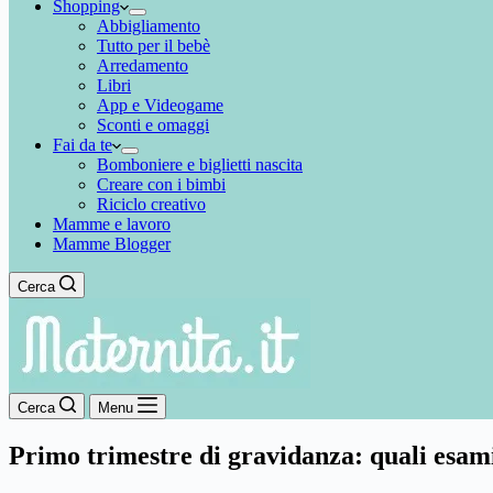
Shopping
Abbigliamento
Tutto per il bebè
Arredamento
Libri
App e Videogame
Sconti e omaggi
Fai da te
Bomboniere e biglietti nascita
Creare con i bimbi
Riciclo creativo
Mamme e lavoro
Mamme Blogger
Cerca
Cerca
Menu
Primo trimestre di gravidanza: quali esami