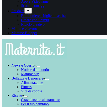
App e Videogame
Sconti e omaggi
Fai da te
Bomboniere e biglietti nascita
Creare con i bimbi
Riciclo creativo
Mamme e lavoro
Mamme Blogger
News e Gossip
Notizie dal mondo
Mamme vip
Bellezza e Benessere
Alimentazione
Fitness
Vita di coppia
Ricette
Gravidanza e allattamento
Per il tuo bambino