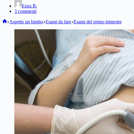
Enza B.
3 commenti
Home
Aspetto un bimbo
Esami da fare
Esami del primo trimestre