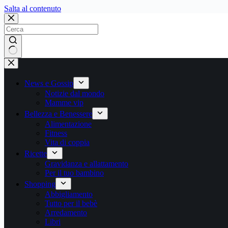
Salta
Salta al contenuto
al
contenuto
Nessun
risultato
News e Gossip
Notizie dal mondo
Mamme vip
Bellezza e Benessere
Alimentazione
Fitness
Vita di coppia
Ricette
Gravidanza e allattamento
Per il tuo bambino
Shopping
Abbigliamento
Tutto per il bebè
Arredamento
Libri