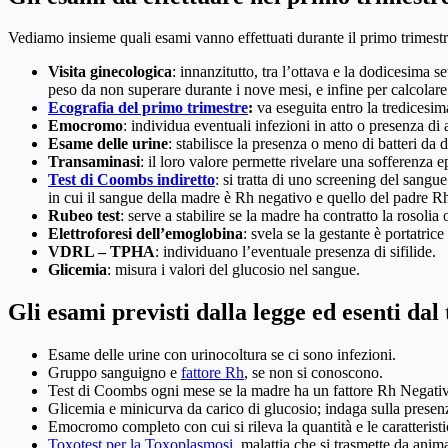
Vediamo insieme quali esami vanno effettuati durante il primo trimestr
Visita ginecologica
: innanzitutto, tra l’ottava e la dodicesima 
peso da non superare durante i nove mesi, e infine per calcolare 
Ecografia del primo trimestre
:
va eseguita entro la tredicesima
Emocromo
: individua eventuali infezioni in atto o presenza di
Esame delle urine
: stabilisce la presenza o meno di batteri da d
Transaminasi
: il loro valore permette rivelare una sofferenza e
Test di Coombs indiretto
: si tratta di uno screening del sangu
in cui il sangue della madre è Rh negativo e quello del padre Rh
Rubeo test
: serve a stabilire se la madre ha contratto la rosolia 
Elettroforesi dell’emoglobina
: svela se la gestante è portatrice
VDRL – TPHA
: individuano l’eventuale presenza di sifilide.
Glicemia
: misura i valori del glucosio nel sangue.
Gli esami previsti dalla legge ed esenti dal 
Esame delle urine con urinocoltura se ci sono infezioni.
Gruppo sanguigno e
fattore Rh
, se non si conoscono.
Test di Coombs ogni mese se la madre ha un fattore Rh Negativo;
Glicemia e minicurva da carico di glucosio; indaga sulla presenz
Emocromo completo con cui si rileva la quantità e le caratteristi
Toxotest per la Toxoplasmosi
, malattia che si trasmette da anim