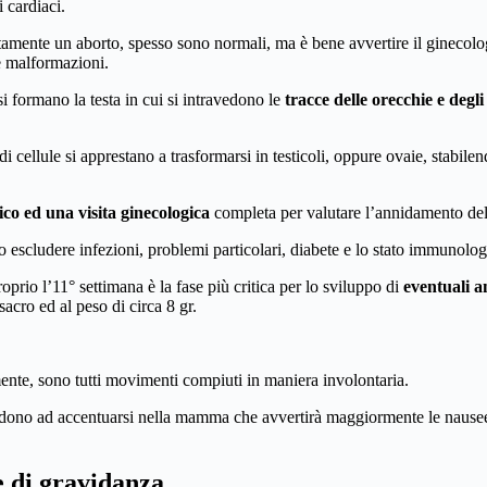
i cardiaci.
tamente un aborto, spesso sono normali, ma è bene avvertire il ginecolo
e malformazioni.
si formano la testa in cui si intravedono le
tracce delle orecchie e degli
 cellule si apprestano a trasformarsi in testicoli, oppure ovaie, stabilend
co ed una visita ginecologica
completa per valutare l’annidamento del 
no escludere infezioni, problemi particolari, diabete e lo stato immuno
rio l’11° settimana è la fase più critica per lo sviluppo di
eventuali a
acro ed al peso di circa 8 gr.
lmente, sono tutti movimenti compiuti in maniera involontaria.
e tendono ad accentuarsi nella mamma che avvertirà maggiormente le nause
.
e di gravidanza