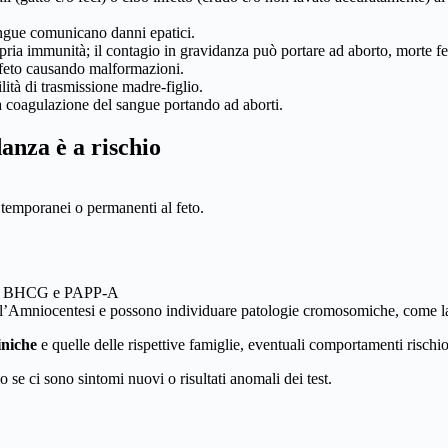
ngue comunicano danni epatici.
ia immunità; il contagio in gravidanza può portare ad aborto, morte fet
 feto causando malformazioni.
ilità di trasmissione madre-figlio.
a coagulazione del sangue portando ad aborti.
anza è a rischio
i temporanei o permanenti al feto.
tà di BHCG e PAPP-A
e l’Amniocentesi e possono individuare patologie cromosomiche, come 
liniche
e quelle delle rispettive famiglie, eventuali comportamenti rischios
o se ci sono sintomi nuovi o risultati anomali dei test.