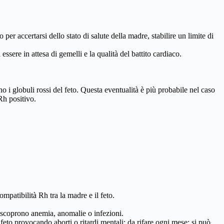
er accertarsi dello stato di salute della madre, stabilire un limite di
ssere in attesa di gemelli e la qualità del battito cardiaco.
no i globuli rossi del feto. Questa eventualità è più probabile nel caso
Rh positivo.
patibilità Rh tra la madre e il feto.
si scoprono anemia, anomalie o infezioni.
 feto provocando aborti o ritardi mentali; da rifare ogni mese; si può