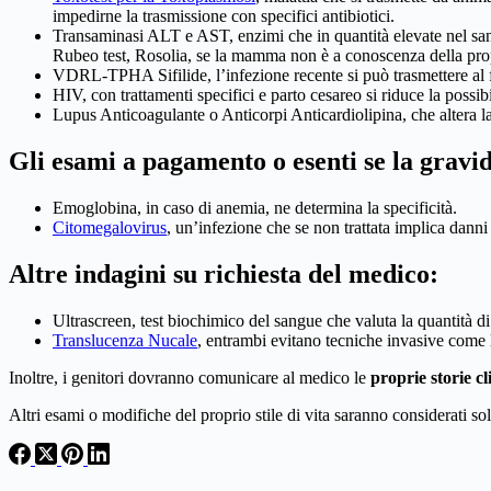
impedirne la trasmissione con specifici antibiotici.
Transaminasi ALT e AST, enzimi che in quantità elevate nel sa
Rubeo test, Rosolia, se la mamma non è a conoscenza della propr
VDRL-TPHA Sifilide, l’infezione recente si può trasmettere al
HIV, con trattamenti specifici e parto cesareo si riduce la possib
Lupus Anticoagulante o Anticorpi Anticardiolipina, che altera l
Gli esami a pagamento o esenti se la gravid
Emoglobina, in caso di anemia, ne determina la specificità.
Citomegalovirus
, un’infezione che se non trattata implica dann
Altre indagini su richiesta del medico:
Ultrascreen, test biochimico del sangue che valuta la quanti
Translucenza Nucale
, entrambi evitano tecniche invasive com
Inoltre, i genitori dovranno comunicare al medico le
proprie storie c
Altri esami o modifiche del proprio stile di vita saranno considerati sol