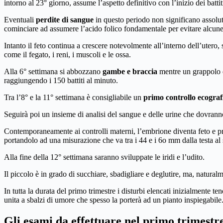
intorno al 23° giorno, assume l’aspetto definitivo con l’inizio dei battit
Eventuali
perdite di sangue
in questo periodo non significano assolu
cominciare ad assumere l’acido folico fondamentale per evitare alcun
Intanto il feto continua a crescere notevolmente all’interno dell’utero, 
come il fegato, i reni, i muscoli e le ossa.
Alla 6° settimana si abbozzano
gambe e braccia
mentre un grappolo di
raggiungendo i 150 battiti al minuto.
Tra l’8° e la 11° settimana è consigliabile un
primo controllo ecografi
Seguirà poi un insieme di analisi del sangue e delle urine che dovran
Contemporaneamente ai controlli materni, l’embrione diventa feto e prop
portandolo ad una misurazione che va tra i 44 e i 6o mm dalla testa al s
Alla fine della 12° settimana saranno sviluppate le iridi e l’udito.
Il piccolo è in grado di succhiare, sbadigliare e deglutire, ma, natura
In tutta la durata del primo trimestre i disturbi elencati inizialment
unita a sbalzi di umore che spesso la porterà ad un pianto inspiegabile
Gli esami da effettuare nel primo trimestr