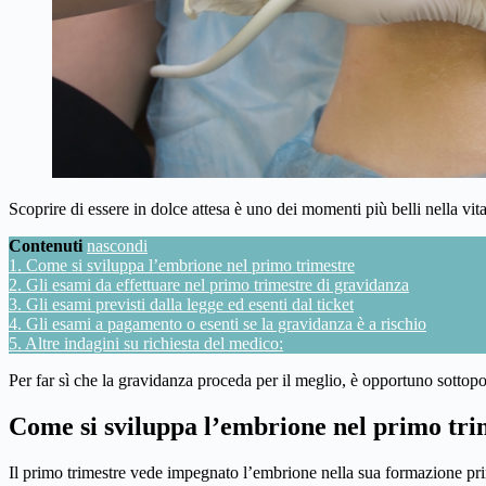
Scoprire di essere in dolce attesa è uno dei momenti più belli nella v
Contenuti
nascondi
1.
Come si sviluppa l’embrione nel primo trimestre
2.
Gli esami da effettuare nel primo trimestre di gravidanza
3.
Gli esami previsti dalla legge ed esenti dal ticket
4.
Gli esami a pagamento o esenti se la gravidanza è a rischio
5.
Altre indagini su richiesta del medico:
Per far sì che la gravidanza proceda per il meglio, è opportuno sottopo
Come si sviluppa l’embrione nel primo tri
Il primo trimestre vede impegnato l’embrione nella sua formazione pr