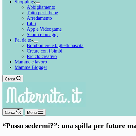
Shopping
Abbigliamento
Tutto per il bebè
Arredamento
Libri
App e Videogame
Sconti e omaggi
Fai da te
Bomboniere e biglietti nascita
Creare con i bimbi
Riciclo creativo
Mamme e lavoro
Mamme Blogger
Cerca
Cerca
Menu
“Posso sedermi?”: una spilla per future 