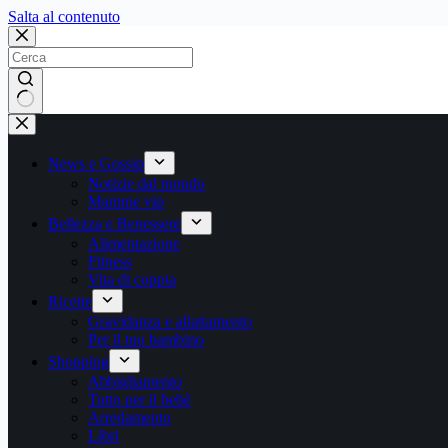
Salta
Salta al contenuto
al
contenuto
Nessun
risultato
News e Gossip
Notizie dal mondo
Mamme vip
Bellezza e Benessere
Alimentazione
Fitness
Vita di coppia
Ricette
Gravidanza e allattamento
Per il tuo bambino
Shopping
Abbigliamento
Tutto per il bebè
Arredamento
Libri