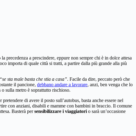
o la precedenza a prescindere, eppure non sempre chi è in dolce attesa
oco importa di quale città si tratti, a partire dalla più grande alla più
“se sta male basta che stia a casa”
. Facile da dire, peccato però che
ostante il pancione,
debbano andare a lavorare
, anzi, ben venga che lo
 o sulla metro è soprattutto rischioso.
r pretendere di avere il posto sull’autobus, basta anche essere nel
partire con anziani, disabili e mamme con bambini in braccio. Il comune
ttesa. Basterà per
sensibilizzare i viaggiatori
o sarà un’occasione