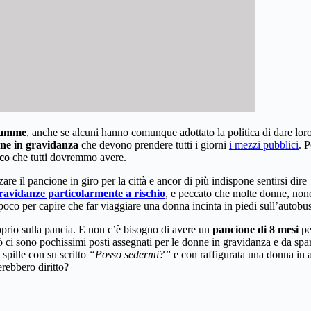
 mamme
, anche se alcuni hanno comunque adottato la politica di dare lor
ne in gravidanza
che devono prendere tutti i giorni
i mezzi pubblici
. P
ico
che tutti dovremmo avere.
re il pancione in giro per la città e ancor di più indispone sentirsi dire
ravidanze particolarmente a rischio
, e peccato che molte donne, non
poco per capire che far viaggiare una donna incinta in piedi sull’autobus
proprio sulla pancia. E non c’è bisogno di avere un
pancione di 8 mesi
pe
erò ci sono pochissimi posti assegnati per le donne in gravidanza e da s
 spille con su scritto
“Posso sedermi?”
e con raffigurata una donna in a
erebbero diritto?