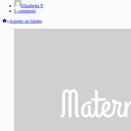
Elisabetta P.
5 commenti
Home
Aspetto un bimbo