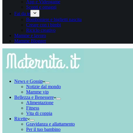
App e Videogame
Sconti e omaggi
Fai da te
Bomboniere e biglietti nascita
Creare con i bimbi
Riciclo creativo
Mamme e lavoro
Mamme Blogger
News e Gossip
Notizie dal mondo
Mamme vip
Bellezza e Benessere
Alimentazione
Fitness
Vita di coppia
Ricette
Gravidanza e allattamento
Per il tuo bambino