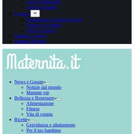
App e Videogame
Sconti e omaggi
Fai da te
Bomboniere e biglietti nascita
Creare con i bimbi
Riciclo creativo
Mamme e lavoro
Mamme Blogger
News e Gossip
Notizie dal mondo
Mamme vip
Bellezza e Benessere
Alimentazione
Fitness
Vita di coppia
Ricette
Gravidanza e allattamento
Per il tuo bambino