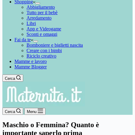
Shopping
Abbigliamento
Tutto per il bebè
Arredamento
Libri
App e Videogame
Sconti e omaggi
Fai da te
Bomboniere e biglietti nascita
Creare con i bimbi
Riciclo creativo
Mamme e lavoro
Mamme Blogger
Cerca
Cerca
Menu
Maschio o Femmina? Quanto è
importante saperlo prima