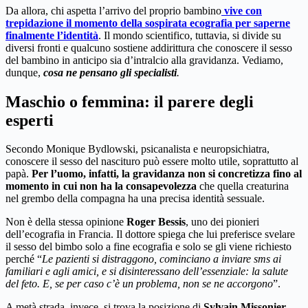
Da allora, chi aspetta l’arrivo del proprio bambino
vive con
trepidazione il momento della sospirata ecografia per saperne
finalmente l’identità
. Il mondo scientifico, tuttavia, si divide su
diversi fronti e qualcuno sostiene addirittura che conoscere il sesso
del bambino in anticipo sia d’intralcio alla gravidanza. Vediamo,
dunque,
cosa ne pensano gli specialisti
.
Maschio o femmina: il parere degli
esperti
Secondo Monique Bydlowski, psicanalista e neuropsichiatra,
conoscere il sesso del nascituro può essere molto utile, soprattutto al
papà.
Per l’uomo, infatti, la gravidanza non si concretizza fino al
momento in cui non ha la consapevolezza
che quella creaturina
nel grembo della compagna ha una precisa identità sessuale.
Non è della stessa opinione
Roger Bessis
, uno dei pionieri
dell’ecografia in Francia. Il dottore spiega che lui preferisce svelare
il sesso del bimbo solo a fine ecografia e solo se gli viene richiesto
perché “
Le pazienti si distraggono, cominciano a inviare sms ai
familiari e agli amici, e si disinteressano dell’essenziale: la salute
del feto. E, se per caso c’è un problema, non se ne accorgono
”.
A metà strada, invece, si trova la posizione di
Sylvain Missonier
,