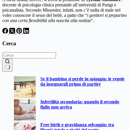
docente di psicologia clinica prenatale all’università di Parigi e
psicanalista. Secondo Missonier, infatti, non c’è nulla di male nel
voler conoscere il sesso del bebè, a patto che “
i genitori si preparino
con una certa flessibilità alla nascita alla notizia
“.
Cerca
Nessun
Se il bambino si perde in spiaggia: le regole
risultato
da insegnargli prima di partire
Infertilità secondaria: quando il secondo
figlio non arriva
Free birth e gravidanza selvaggia: tra
libertà totale e rischi del parto