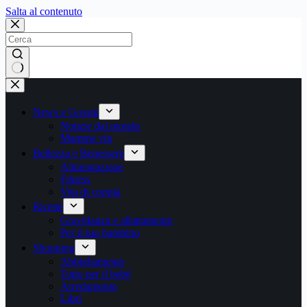
Salta
Salta al contenuto
al
contenuto
Nessun
risultato
News e Gossip
Notizie dal mondo
Mamme vip
Bellezza e Benessere
Alimentazione
Fitness
Vita di coppia
Ricette
Gravidanza e allattamento
Per il tuo bambino
Shopping
Abbigliamento
Tutto per il bebè
Arredamento
Libri