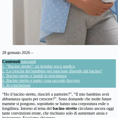
28 gennaio 2026 –
Contenuti
nascondi
1.
“Bacino stretto”: un termine poco medico
2.
La crescita del bambino nel pancione dipende dal bacino?
3.
Bacino stretto e fastidi in gravidanza
4.
Bacino stretto e parto: cosa succede davvero
5.
In conclusione
“Ho il bacino stretto, riuscirò a partorire?”, “Il mio bambino avrà
abbastanza spazio per crescere?”. Sono domande che molte future
mamme si pongono, soprattutto se hanno una corporatura esile o
longilinea. Intorno al tema del
bacino stretto
circolano ancora oggi
tante convinzioni errate, che rischiano solo di aumentare ansia e
insicurezze. Facciamo chiarezza.