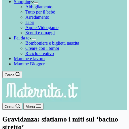
Shopping
Abbigliamento
Tutto per il bebè
Arredamento
Libri
App e Videogame
Sconti e omaggi
Fai da te
Bomboniere e biglietti nascita
Creare con i bimbi
Riciclo creativo
Mamme e lavoro
Mamme Blogger
Cerca
Cerca
Menu
Gravidanza: sfatiamo i miti sul ‘bacino
stretto’