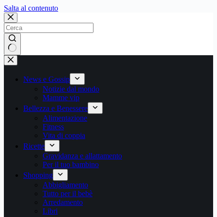
Salta
Salta al contenuto
al
contenuto
Nessun
risultato
News e Gossip
Notizie dal mondo
Mamme vip
Bellezza e Benessere
Alimentazione
Fitness
Vita di coppia
Ricette
Gravidanza e allattamento
Per il tuo bambino
Shopping
Abbigliamento
Tutto per il bebè
Arredamento
Libri