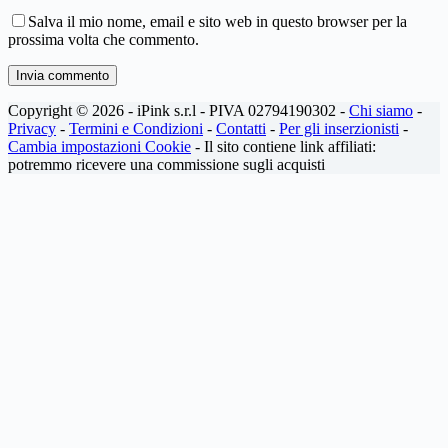
Salva il mio nome, email e sito web in questo browser per la
prossima volta che commento.
Invia commento
Copyright © 2026 - iPink s.r.l - PIVA 02794190302 -
Chi siamo
-
Privacy
-
Termini e Condizioni
-
Contatti
-
Per gli inserzionisti
-
Cambia impostazioni Cookie
- Il sito contiene link affiliati:
potremmo ricevere una commissione sugli acquisti