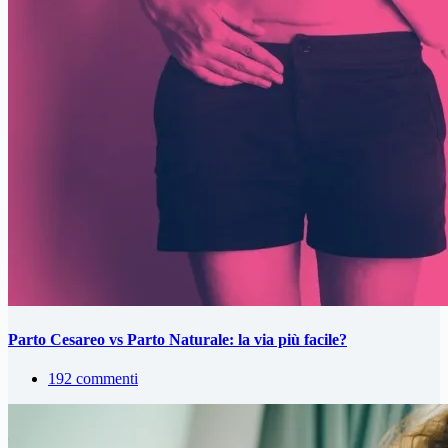
Parto Cesareo vs Parto Naturale: la via più facile?
192 commenti