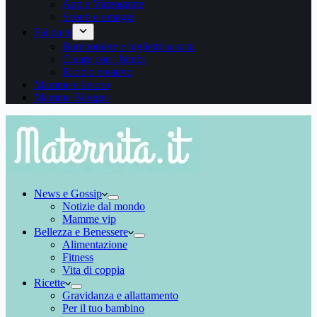
App e Videogame
Sconti e omaggi
Fai da te
Bomboniere e biglietti nascita
Creare con i bimbi
Riciclo creativo
Mamme e lavoro
Mamme Blogger
News e Gossip
Notizie dal mondo
Mamme vip
Bellezza e Benessere
Alimentazione
Fitness
Vita di coppia
Ricette
Gravidanza e allattamento
Per il tuo bambino