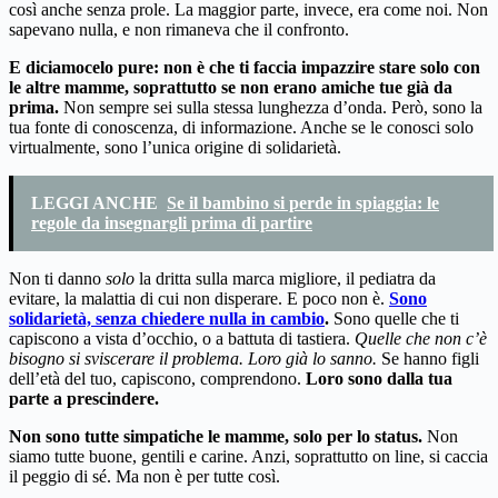
così anche senza prole. La maggior parte, invece, era come noi. Non
sapevano nulla, e non rimaneva che il confronto.
E diciamocelo pure: non è che ti faccia impazzire stare solo con
le altre mamme, soprattutto se non erano amiche tue già da
prima.
Non sempre sei sulla stessa lunghezza d’onda. Però, sono la
tua fonte di conoscenza, di informazione. Anche se le conosci solo
virtualmente, sono l’unica origine di solidarietà.
LEGGI ANCHE
Se il bambino si perde in spiaggia: le
regole da insegnargli prima di partire
Non ti danno
solo
la dritta sulla marca migliore, il pediatra da
evitare, la malattia di cui non disperare. E poco non è.
Sono
solidarietà, senza chiedere nulla in cambio
.
Sono quelle che ti
capiscono a vista d’occhio, o a battuta di tastiera.
Quelle che non c’è
bisogno si sviscerare il problema. Loro già lo sanno.
Se hanno figli
dell’età del tuo, capiscono, comprendono.
Loro sono dalla tua
parte a prescindere.
Non sono tutte simpatiche le mamme, solo per lo status.
Non
siamo tutte buone, gentili e carine. Anzi, soprattutto on line, si caccia
il peggio di sé. Ma non è per tutte così.