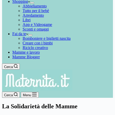
Shopping
Abbigliamento
Tutto per il bebè
Arredamento
Libri
App e Videogame
Sconti e omaggi
Fai da te
Bomboniere e biglietti nascita
Creare con i bimbi
Riciclo creativo
Mamme e lavoro
Mamme Blogger
Cerca
Cerca
Menu
La Solidarietà delle Mamme