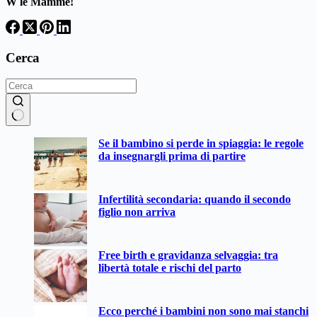
W le Mamme!
Cerca
Nessun
Se il bambino si perde in spiaggia: le regole
risultato
da insegnargli prima di partire
Infertilità secondaria: quando il secondo
figlio non arriva
Free birth e gravidanza selvaggia: tra
libertà totale e rischi del parto
Ecco perché i bambini non sono mai stanchi