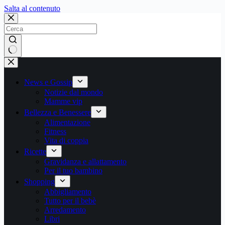
Salta
Salta al contenuto
al
contenuto
Nessun
risultato
News e Gossip
Notizie dal mondo
Mamme vip
Bellezza e Benessere
Alimentazione
Fitness
Vita di coppia
Ricette
Gravidanza e allattamento
Per il tuo bambino
Shopping
Abbigliamento
Tutto per il bebè
Arredamento
Libri