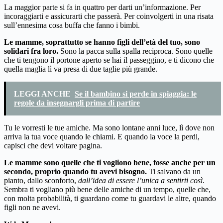
La maggior parte si fa in quattro per darti un’informazione. Per
incoraggiarti e assicurarti che passerà. Per coinvolgerti in una risata
sull’ennesima cosa buffa che fanno i bimbi.
Le mamme, soprattutto se hanno figli dell’età del tuo, sono
solidari fra loro.
Sono la pacca sulla spalla reciproca. Sono quelle
che ti tengono il portone aperto se hai il passeggino, e ti dicono che
quella maglia lì va presa di due taglie più grande.
LEGGI ANCHE
Se il bambino si perde in spiaggia: le
regole da insegnargli prima di partire
Tu le vorresti le tue amiche. Ma sono lontane anni luce, lì dove non
arriva la tua voce quando le chiami. E quando la voce la perdi,
capisci che devi voltare pagina.
Le mamme sono quelle che ti vogliono bene, fosse anche per un
secondo, proprio quando tu avevi bisogno.
Ti salvano da un
pianto, dallo sconforto,
dall’idea di essere l’unica a sentirti così
.
Sembra ti vogliano più bene delle amiche di un tempo, quelle che,
con molta probabilità, ti guardano come tu guardavi le altre, quando
figli non ne avevi.