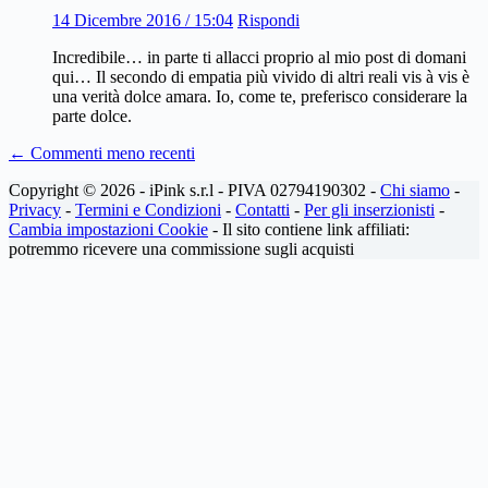
14 Dicembre 2016 / 15:04
Rispondi
Incredibile… in parte ti allacci proprio al mio post di domani
qui… Il secondo di empatia più vivido di altri reali vis à vis è
una verità dolce amara. Io, come te, preferisco considerare la
parte dolce.
Navigazione
← Commenti meno recenti
dei
Copyright © 2026 - iPink s.r.l - PIVA 02794190302 -
Chi siamo
-
commenti
Privacy
-
Termini e Condizioni
-
Contatti
-
Per gli inserzionisti
-
Cambia impostazioni Cookie
- Il sito contiene link affiliati:
potremmo ricevere una commissione sugli acquisti