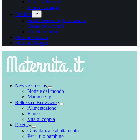
App e Videogame
Sconti e omaggi
Fai da te
Bomboniere e biglietti nascita
Creare con i bimbi
Riciclo creativo
Mamme e lavoro
Mamme Blogger
News e Gossip
Notizie dal mondo
Mamme vip
Bellezza e Benessere
Alimentazione
Fitness
Vita di coppia
Ricette
Gravidanza e allattamento
Per il tuo bambino