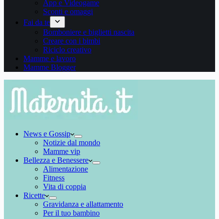
App e Videogame
Sconti e omaggi
Fai da te
Bomboniere e biglietti nascita
Creare con i bimbi
Riciclo creativo
Mamme e lavoro
Mamme Blogger
News e Gossip
Notizie dal mondo
Mamme vip
Bellezza e Benessere
Alimentazione
Fitness
Vita di coppia
Ricette
Gravidanza e allattamento
Per il tuo bambino