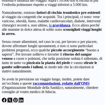
embolia e distanza del viaggio: sopra i 10.000 km si rischia di più
l’embolia polmonare rispetto a viaggi inferiori a 5.000 km.
Naturalmente, esistono
fattori di rischio trombotico pre-esistenti
al viaggio sia congeniti che acquisiti. Tra i principali, ci sono: vene
varicose, obesità, fumo, malattie cardiovascolari, diabete, interventi
chirurgici recenti e, non ultimo,
la
gravidanza
. Ecco allora perché
alle mamme in dolce attesa di solito sono
sconsigliati viaggi lunghi
in aereo.
Senza creare allarmismi, nel caso in cui, per lavoro o per piacere,
dovete affrontare lunghi spostamenti, e non ci sono particolari
problemi pregressi, ecco qualche
piccolo accorgimento
“buono a
sapersi”. Per trovare sollievo e favorire il
ritorno del sangue
venoso
a cuore e polmoni, che nella posizione seduta è rallentato, di
tanto in tanto va
pizzicata la pianta del piede
e vanno
stirate le
gambe sollevando i talloni
, in modo tale che la circolazioni si
riattivi naturalmente.
Se avete in previsione un viaggio lungo, inoltre, potete dare
un’occhiata a queste
raccomandazioni, redatte dall’OMS
(Organizzazione Mondiale della Sanità) e, naturalmente, chiedere
consiglio al vostro medico di fiducia.