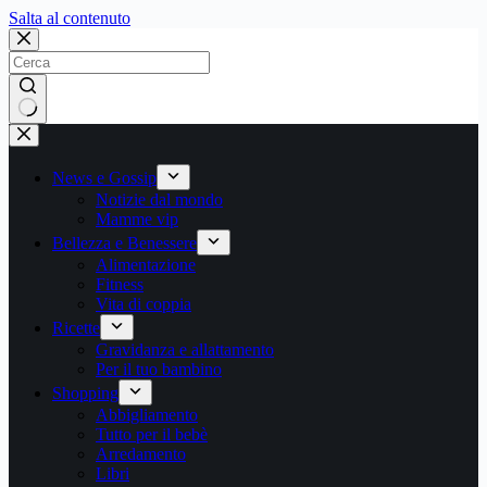
Salta
Salta al contenuto
al
contenuto
Nessun
risultato
News e Gossip
Notizie dal mondo
Mamme vip
Bellezza e Benessere
Alimentazione
Fitness
Vita di coppia
Ricette
Gravidanza e allattamento
Per il tuo bambino
Shopping
Abbigliamento
Tutto per il bebè
Arredamento
Libri