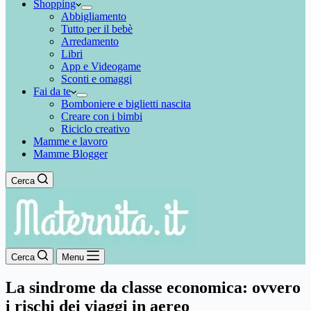
Shopping
Abbigliamento
Tutto per il bebè
Arredamento
Libri
App e Videogame
Sconti e omaggi
Fai da te
Bomboniere e biglietti nascita
Creare con i bimbi
Riciclo creativo
Mamme e lavoro
Mamme Blogger
Cerca
Cerca
Menu
La sindrome da classe economica: ovvero
i rischi dei viaggi in aereo