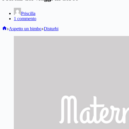
Priscilla
1 commento
Home
Aspetto un bimbo
Disturbi