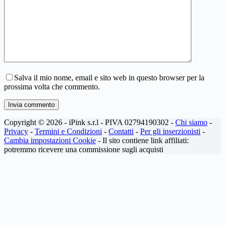
Salva il mio nome, email e sito web in questo browser per la
prossima volta che commento.
Invia commento
Copyright © 2026 - iPink s.r.l - PIVA 02794190302 -
Chi siamo
-
Privacy
-
Termini e Condizioni
-
Contatti
-
Per gli inserzionisti
-
Cambia impostazioni Cookie
- Il sito contiene link affiliati:
potremmo ricevere una commissione sugli acquisti