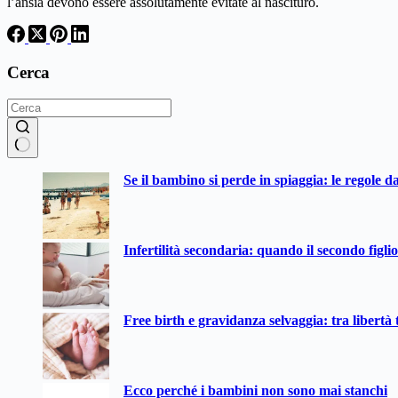
l’ansia devono essere assolutamente evitate al nascituro.
Cerca
Nessun
Se il bambino si perde in spiaggia: le regole d
risultato
Infertilità secondaria: quando il secondo figli
Free birth e gravidanza selvaggia: tra libertà t
Ecco perché i bambini non sono mai stanchi