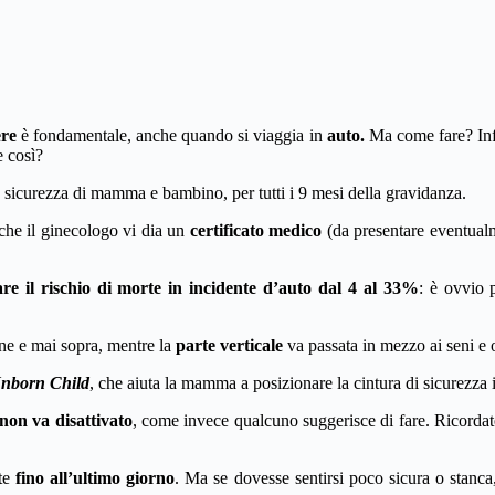
ere
è fondamentale, anche quando si viaggia in
auto.
Ma come fare? Infa
e così?
 sicurezza di mamma e bambino, per tutti i 9 mesi della gravidanza.
 che il ginecologo vi dia un
certificato medico
(da presentare eventualm
re il rischio di morte in incidente d’auto dal 4 al 33%
: è ovvio 
ne e mai sopra, mentre la
parte verticale
va passata in mezzo ai seni e ol
Unborn Child
, che aiuta la mamma a posizionare la cintura di sicurezza 
non va disattivato
, come invece qualcuno suggerisce di fare. Ricordate
te
fino all’ultimo giorno
. Ma se dovesse sentirsi poco sicura o stanca,