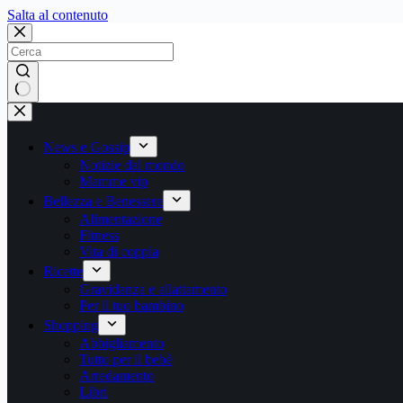
Salta
Salta al contenuto
al
contenuto
Nessun
risultato
News e Gossip
Notizie dal mondo
Mamme vip
Bellezza e Benessere
Alimentazione
Fitness
Vita di coppia
Ricette
Gravidanza e allattamento
Per il tuo bambino
Shopping
Abbigliamento
Tutto per il bebè
Arredamento
Libri