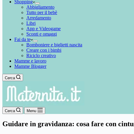
Shopping
Abbigliamento
Tutto per il bebè
Arredamento
Libri
App e Videogame
Sconti e omaggi
Fai da te
Bomboniere e biglietti nascita
Creare con i bimbi
Riciclo creativo
Mamme e lavoro
Mamme Blogger
Cerca
Cerca
Menu
Guidare in gravidanza: cosa fare con cintu