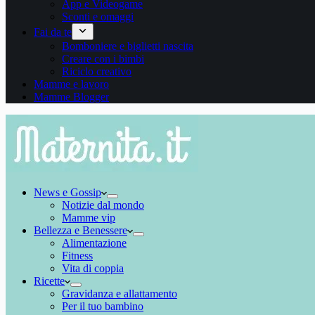
App e Videogame
Sconti e omaggi
Fai da te
Bomboniere e biglietti nascita
Creare con i bimbi
Riciclo creativo
Mamme e lavoro
Mamme Blogger
News e Gossip
Notizie dal mondo
Mamme vip
Bellezza e Benessere
Alimentazione
Fitness
Vita di coppia
Ricette
Gravidanza e allattamento
Per il tuo bambino