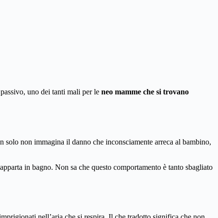
passivo, uno dei tanti mali per le
neo mamme che si trovano
. Non solo non immagina il danno che inconsciamente arreca al bambino,
i apparta in bagno. Non sa che questo comportamento è tanto sbagliato
mprigionati nell’aria che si respira. Il che tradotto significa che non