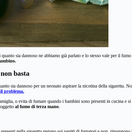
 quanto sia dannoso ne abbiamo già parlato e lo stesso vale per il fumo 
 bambino.
 non basta
 quanto sia dannoso per un neonato aspirare la nicotina della sigaretta
 il problema.
amiglia, o evita di fumare quando i bambini sono presenti in cucina e s
soggetto
al fumo di terza mano
.
resenti nella sigaretta restano sui vestiti di fumatori e non, rimangono i