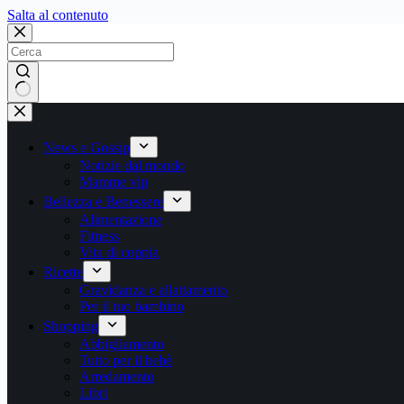
Salta
Salta al contenuto
al
contenuto
Nessun
risultato
News e Gossip
Notizie dal mondo
Mamme vip
Bellezza e Benessere
Alimentazione
Fitness
Vita di coppia
Ricette
Gravidanza e allattamento
Per il tuo bambino
Shopping
Abbigliamento
Tutto per il bebè
Arredamento
Libri