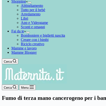
Shopping
Abbigliamento
Tutto per il bebè
Arredamento
Libri
App e Videogame
Sconti e omaggi
Fai da te
Bomboniere e biglietti nascita
Creare con i bimbi
Riciclo creativo
Mamme e lavoro
Mamme Blogger
Cerca
Cerca
Menu
Fumo di terza mano cancerogeno per i ba