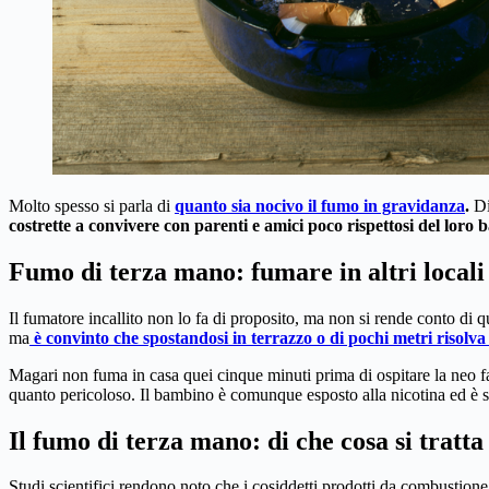
Molto spesso si parla di
quanto sia nocivo il fumo in gravidanza
.
Di
costrette a convivere con parenti e amici poco rispettosi del loro
Fumo di terza mano: fumare in altri locali
Il fumatore incallito non lo fa di proposito, ma non si rende conto di
ma
è convinto che spostandosi in terrazzo o di pochi metri risolva
Magari non fuma in casa quei cinque minuti prima di ospitare la neo f
quanto pericoloso. Il bambino è comunque esposto alla nicotina ed è 
Il fumo di terza mano: di che cosa si tratta
Studi scientifici rendono noto che i cosiddetti prodotti da combustione p