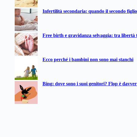
Infertilità secondaria: quando il secondo figli
Free birth e gravidanza selvaggia: tra libertà t
Ecco perché i bambini non sono mai stanchi
Bing: dove sono i suoi genitori? Flop è davve